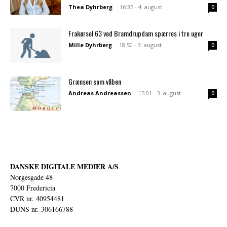
Thea Dyhrberg
-
16:35 - 4. august
0
Frakørsel 63 ved Bramdrupdam spærres i tre uger
Mille Dyhrberg
-
18:50 - 3. august
0
Grænsen som våben
Andreas Andreassen
-
15:01 - 3. august
0
DANSKE DIGITALE MEDIER A/S
Norgesgade 48
7000 Fredericia
CVR nr. 40954481
DUNS nr. 306166788