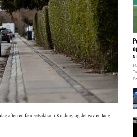
P
o
Ni
FC
To
Po
sdag aften en færdselsaktion i Kolding, og det gav en lang