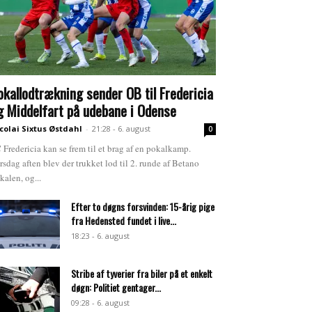
okallodtrækning sender OB til Fredericia
g Middelfart på udebane i Odense
colai Sixtus Østdahl
-
21:28 - 6. august
0
 Fredericia kan se frem til et brag af en pokalkamp.
rsdag aften blev der trukket lod til 2. runde af Betano
kalen, og...
Efter to døgns forsvinden: 15-årig pige
fra Hedensted fundet i live...
18:23 - 6. august
Stribe af tyverier fra biler på et enkelt
døgn: Politiet gentager...
09:28 - 6. august