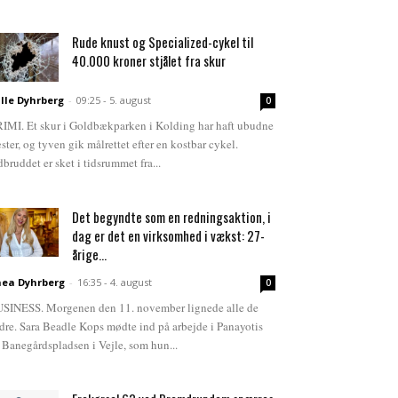
Rude knust og Specialized-cykel til
40.000 kroner stjålet fra skur
lle Dyhrberg
-
09:25 - 5. august
0
IMI. Et skur i Goldbækparken i Kolding har haft ubudne
ster, og tyven gik målrettet efter en kostbar cykel.
dbruddet er sket i tidsrummet fra...
Det begyndte som en redningsaktion, i
dag er det en virksomhed i vækst: 27-
årige...
ea Dyhrberg
-
16:35 - 4. august
0
SINESS. Morgenen den 11. november lignede alle de
dre. Sara Beadle Kops mødte ind på arbejde i Panayotis
 Banegårdspladsen i Vejle, som hun...