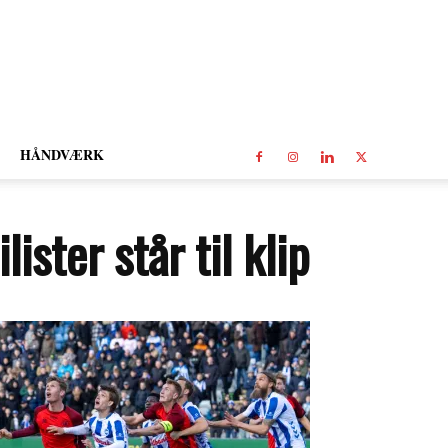
HÅNDVÆRK
ister står til klip