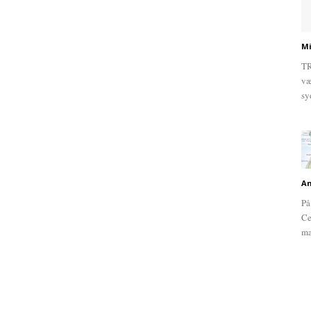
Mi
TR
væ
sy
An
På
Ce
ma