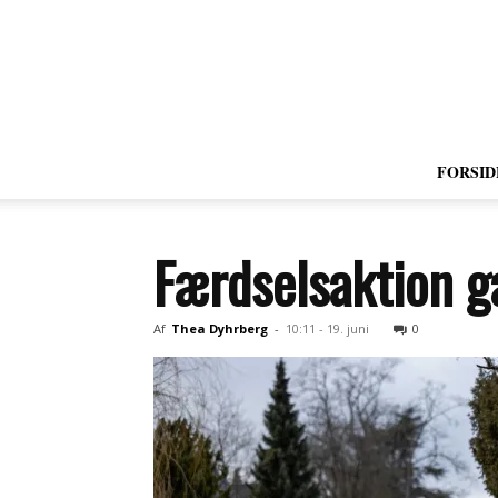
FORSID
Færdselsaktion gav
Af
Thea Dyhrberg
-
10:11 - 19. juni
0