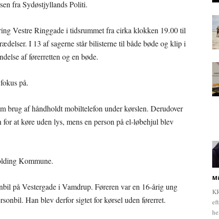
en fra Sydøstjyllands Politi.
ring Vestre Ringgade i tidsrummet fra cirka klokken 19.00 til
ædelser. I 13 af sagerne står bilisterne til både bøde og klip i
endelse af førerretten og en bøde.
 fokus på.
om brug af håndholdt mobiltelefon under kørslen. Derudover
en for at køre uden lys, mens en person på el-løbehjul blev
 Kolding Kommune.
Mi
onbil på Vestergade i Vamdrup. Føreren var en 16-årig ung
KR
sonbil. Han blev derfor sigtet for kørsel uden førerret.
ef
he