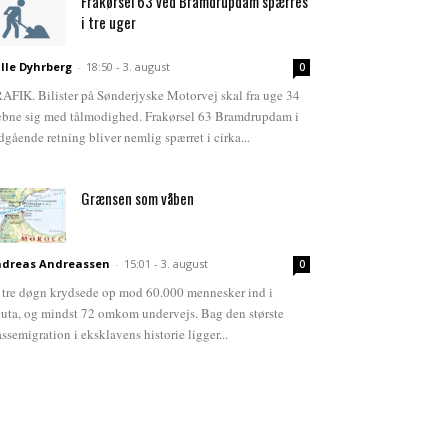
Frakørsel 63 ved Bramdrupdam spærres
i tre uger
lle Dyhrberg
-
18:50 - 3. august
0
AFIK. Bilister på Sønderjyske Motorvej skal fra uge 34
bne sig med tålmodighed. Frakørsel 63 Bramdrupdam i
dgående retning bliver nemlig spærret i cirka...
Grænsen som våben
dreas Andreassen
-
15:01 - 3. august
0
 tre døgn krydsede op mod 60.000 mennesker ind i
uta, og mindst 72 omkom undervejs. Bag den største
ssemigration i eksklavens historie ligger...