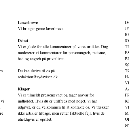
Læserbreve
D
Vi bringer gerne læserbreve.
JY
RE
Debat
S
Vi er glade for alle kommentarer på vores artikler. Dog
T
modererer vi kommentarer for personangreb, racisme,
ES
had og angreb på privatlivet.
BI
SØ
es
Du kan skrive til os på
TØ
redaktion@sydavisen.dk
HA
VE
Klager
AA
Vi er tilmeldt pressenævnet og tager ansvar for
FR
 vi
indholdet. Hvis du er utilfreds med noget, vi har
KO
i
udgivet, er du velkommen til at kontakte os. Vi trækker
VE
ere
ikke artikler tilbage, men retter faktuelle fejl, hvis de
MI
uheldigvis er opstået.
OD
NY