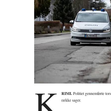
K
RIMI.
Politiet gennemførte tor
række sager.