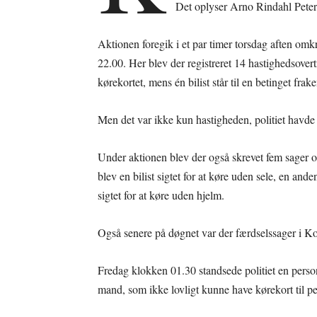
Det oplyser Arno Rindahl Peters
Aktionen foregik i et par timer torsdag aften omk
22.00. Her blev der registreret 14 hastighedsovertr
kørekortet, mens én bilist står til en betinget frak
Men det var ikke kun hastigheden, politiet havde
Under aktionen blev der også skrevet fem sager 
blev en bilist sigtet for at køre uden sele, en and
sigtet for at køre uden hjelm.
Også senere på døgnet var der færdselssager i
Fredag klokken 01.30 standsede politiet en pers
mand, som ikke lovligt kunne have kørekort til per