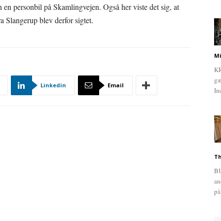
 en personbil på Skamlingvejen. Også her viste det sig, at
a Slangerup blev derfor sigtet.
Mi
KR
gæ
Linkedin
Email
In
Th
BU
an
på