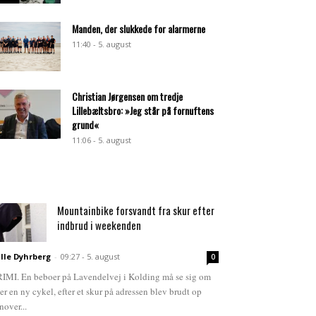
Manden, der slukkede for alarmerne
11:40 - 5. august
Christian Jørgensen om tredje
Lillebæltsbro: »Jeg står på fornuftens
grund«
11:06 - 5. august
Mountainbike forsvandt fra skur efter
indbrud i weekenden
lle Dyhrberg
-
09:27 - 5. august
0
IMI. En beboer på Lavendelvej i Kolding må se sig om
ter en ny cykel, efter et skur på adressen blev brudt op
nover...