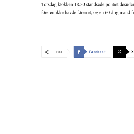
Torsdag klokken 18.30 standsede politiet desuden
føreren ikke havde førerret, og en 60-årig mand fr
Facebook
X
Del