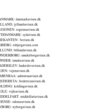
ANMARK: danmarkavisen.dk
LLAND: jyllandsavisen.dk
GIONEN: regionsavisen.dk
YDDANMARK: sydavisen.dk
REKANTEN: 3avisen.dk
BJERG: esbjergavisen.com
LLUND: billundavisen.dk
NDERBORG: sønderborgavisen.dk
NDER: tønderavisen.dk
DERSLEV: haderslevavisen.dk
JEN: vejenavisen.dk
BENRAA: aabenraaavisen.dk
EDERICIA: fredericiaavisen.dk
LDING: koldingavisen.dk
JLE: vejleavisen.dk
DDELFART: middelfartavisen.dk
ENSE: odenseavisen.dk
BORG: nyborgavisen.dk