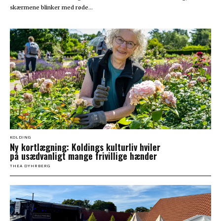
skærmene blinker med røde...
KOLDING
Ny kortlægning: Koldings kulturliv hviler
på usædvanligt mange frivillige hænder
THEA DYHRBERG