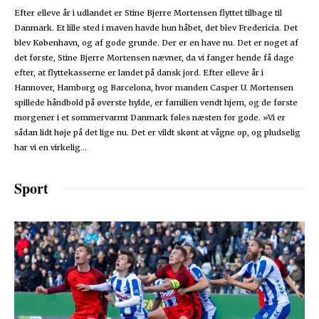
Efter elleve år i udlandet er Stine Bjerre Mortensen flyttet tilbage til
Danmark. Et lille sted i maven havde hun håbet, det blev Fredericia. Det
blev København, og af gode grunde. Der er en have nu. Det er noget af
det første, Stine Bjerre Mortensen nævner, da vi fanger hende få dage
efter, at flyttekasserne er landet på dansk jord. Efter elleve år i
Hannover, Hamborg og Barcelona, hvor manden Casper U. Mortensen
spillede håndbold på øverste hylde, er familien vendt hjem, og de første
morgener i et sommervarmt Danmark føles næsten for gode. »Vi er
sådan lidt høje på det lige nu. Det er vildt skønt at vågne op, og pludselig
har vi en virkelig...
Sport