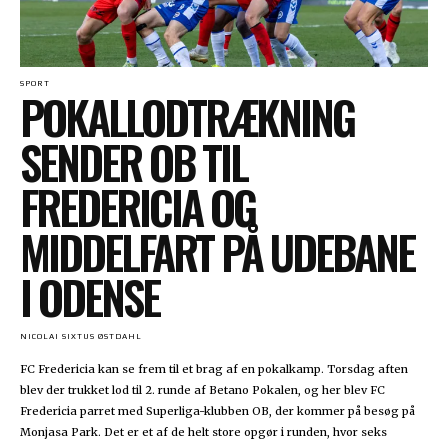
SPORT
POKALLODTRÆKNING
SENDER OB TIL
FREDERICIA OG
MIDDELFART PÅ UDEBANE
I ODENSE
NICOLAI SIXTUS ØSTDAHL
FC Fredericia kan se frem til et brag af en pokalkamp. Torsdag aften
blev der trukket lod til 2. runde af Betano Pokalen, og her blev FC
Fredericia parret med Superliga-klubben OB, der kommer på besøg på
Monjasa Park. Det er et af de helt store opgør i runden, hvor seks