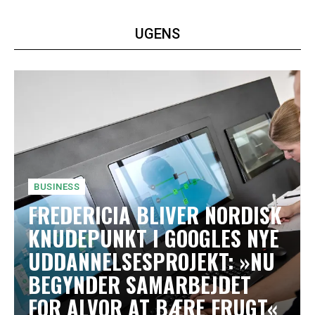
UGENS
BUSINESS
FREDERICIA BLIVER NORDISK
KNUDEPUNKT I GOOGLES NYE
UDDANNELSESPROJEKT: »NU
BEGYNDER SAMARBEJDET
FOR ALVOR AT BÆRE FRUGT«