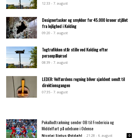
12:33 - 7. august
Designertasker og smykker for 45.000 kroner stjålet
fra lejlighed i Kolding
09:20 - 7. august
Togtrafikken står stille ved Kolding efter
personpåkørsel
08:39 - 7. august
LEDER: Velfærdens regning bliver sjældent sendt til
direktionsgangen
07:35 - 7. august
Pokallodtrækning sender OB til Fredericia og
Middelfart på udebane i Odense
Nicolai Sixtus Østdahl
-
21:28 - 6. august
0