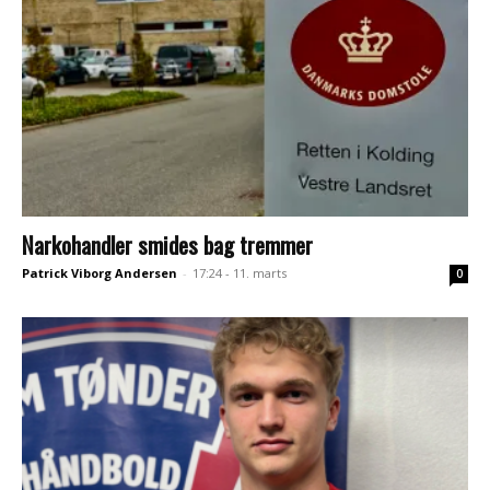
Narkohandler smides bag tremmer
Patrick Viborg Andersen
-
17:24 - 11. marts
0