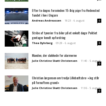
Efter to døgns forsvinden: 15-årig pige fra Hedensted
fundet i live i Ungarn
Andreas Andreassen
-
18:23 - 6. august
0
Stribe af tyverier fra biler på et enkelt døgn: Politiet
gentager kendt opfordring
Thea Dyhrberg
-
09:28 - 6. august
0
Manden, der slukkede for alarmerne
Julie Christine Skøtt Christensen
-
11:40 - 5. august
0
Christian Jørgensen om tredje Lillebæltsbro: »Jeg står
på fornuftens grund«
Julie Christine Skøtt Christensen
-
11:06 - 5. august
0