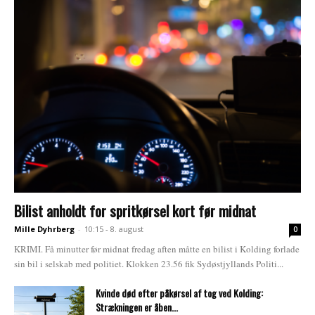
Bilist anholdt for spritkørsel kort før midnat
Mille Dyhrberg
-
10:15 - 8. august
0
KRIMI. Få minutter før midnat fredag aften måtte en bilist i Kolding forlade
sin bil i selskab med politiet. Klokken 23.56 fik Sydøstjyllands Politi...
Kvinde død efter påkørsel af tog ved Kolding:
Strækningen er åben...