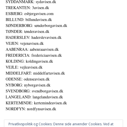
SYDDANMARK: sydavisen.dk
TREKANTEN: 3avisen.dk
ESBJERG: esbjergavisen.com
BILLUND: billundavisen.dk
SØNDERBORG: sønderborgavisen.dk
TØNDER: tønderavisen.dk
HADERSLEV: haderslevavisen.dk
VEJEN: vejenavisen.dk
AABENRAA: aabenraaavisen.dk
FREDERICIA: fredericiaavisen.dk
KOLDING: koldingavisen.dk
VEJLE: vejleavisen.dk
MIDDELFART: middelfartavisen.dk
ODENSE: odenseavisen.dk
NYBORG: nyborgavisen.dk
SVENDBORG: svendborgavisen.dk
LANGELAND: langelandavisen.dk
KERTEMINDE: kertemindeavisen.dk
NORDFYN: nordfynsavisen.dk
Privatlivspolitik og Cookies: Denne side anvender Cookies. Ved at