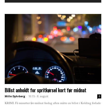
Bilist anholdt for spritkørsel kort før midnat
Mille Dyhrberg
-
10:15 - 8. august
0
KRIMI. Få minutter før midnat fredag aften måtte en bilist i Kolding forlade