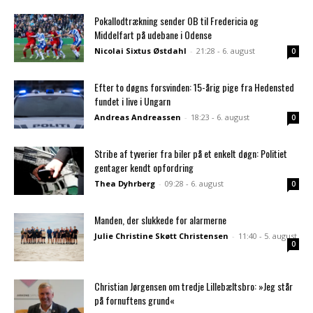
Pokallodtrækning sender OB til Fredericia og
Middelfart på udebane i Odense
Nicolai Sixtus Østdahl
-
21:28 - 6. august
0
Efter to døgns forsvinden: 15-årig pige fra Hedensted
fundet i live i Ungarn
Andreas Andreassen
-
18:23 - 6. august
0
Stribe af tyverier fra biler på et enkelt døgn: Politiet
gentager kendt opfordring
Thea Dyhrberg
-
09:28 - 6. august
0
Manden, der slukkede for alarmerne
Julie Christine Skøtt Christensen
-
11:40 - 5. august
0
Christian Jørgensen om tredje Lillebæltsbro: »Jeg står
på fornuftens grund«