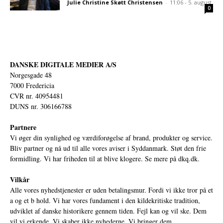
Julie Christine Skøtt Christensen
-
11:06 - 5. august
0
DANSKE DIGITALE MEDIER A/S
Norgesgade 48
7000 Fredericia
CVR nr. 40954481
DUNS nr. 306166788
Partnere
Vi øger din synlighed og værdiforøgelse af brand, produkter og service.
Bliv partner og nå ud til alle vores aviser i Syddanmark. Støt den frie
formidling. Vi har friheden til at blive klogere. Se mere på
dkq.dk.
Vilkår
Alle vores nyhedstjenester er uden betalingsmur. Fordi vi ikke tror på et
a og et b hold. Vi har vores fundament i den kildekritiske tradition,
udviklet af danske historikere gennem tiden. Fejl kan og vil ske. Dem
vil vi erkende. Vi skaber ikke nyhederne. Vi bringer dem.