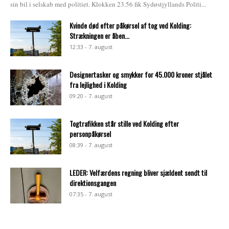
sin bil i selskab med politiet. Klokken 23.56 fik Sydøstjyllands Politi...
Kvinde død efter påkørsel af tog ved Kolding:
Strækningen er åben...
12:33 - 7. august
Designertasker og smykker for 45.000 kroner stjålet
fra lejlighed i Kolding
09:20 - 7. august
Togtrafikken står stille ved Kolding efter
personpåkørsel
08:39 - 7. august
LEDER: Velfærdens regning bliver sjældent sendt til
direktionsgangen
07:35 - 7. august