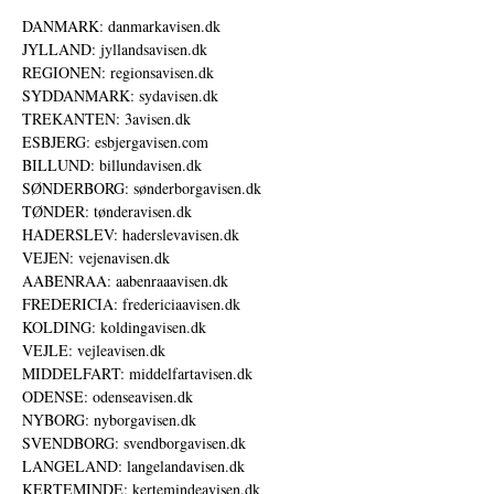
DANMARK: danmarkavisen.dk
JYLLAND: jyllandsavisen.dk
REGIONEN: regionsavisen.dk
SYDDANMARK: sydavisen.dk
TREKANTEN: 3avisen.dk
ESBJERG: esbjergavisen.com
BILLUND: billundavisen.dk
SØNDERBORG: sønderborgavisen.dk
TØNDER: tønderavisen.dk
HADERSLEV: haderslevavisen.dk
VEJEN: vejenavisen.dk
AABENRAA: aabenraaavisen.dk
FREDERICIA: fredericiaavisen.dk
KOLDING: koldingavisen.dk
VEJLE: vejleavisen.dk
MIDDELFART: middelfartavisen.dk
ODENSE: odenseavisen.dk
NYBORG: nyborgavisen.dk
SVENDBORG: svendborgavisen.dk
LANGELAND: langelandavisen.dk
KERTEMINDE: kertemindeavisen.dk