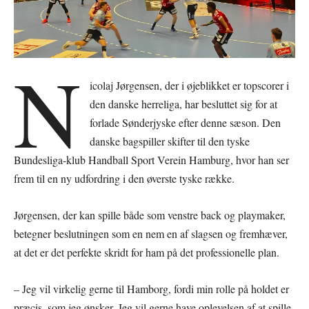
N
icolaj Jørgensen, der i øjeblikket er topscorer i
den danske herreliga, har besluttet sig for at
forlade Sønderjyske efter denne sæson. Den
danske bagspiller skifter til den tyske
Bundesliga-klub Handball Sport Verein Hamburg, hvor han ser
frem til en ny udfordring i den øverste tyske række.
Jørgensen, der kan spille både som venstre back og playmaker,
betegner beslutningen som en nem en af slagsen og fremhæver,
at det er det perfekte skridt for ham på det professionelle plan.
– Jeg vil virkelig gerne til Hamborg, fordi min rolle på holdet er
præcis, som jeg ønsker. Jeg vil gerne have oplevelsen af at spille