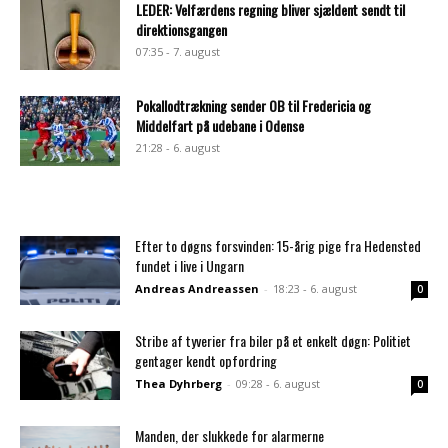
LEDER: Velfærdens regning bliver sjældent sendt til
direktionsgangen
07:35 - 7. august
Pokallodtrækning sender OB til Fredericia og
Middelfart på udebane i Odense
21:28 - 6. august
Efter to døgns forsvinden: 15-årig pige fra Hedensted
fundet i live i Ungarn
Andreas Andreassen
-
18:23 - 6. august
0
Stribe af tyverier fra biler på et enkelt døgn: Politiet
gentager kendt opfordring
Thea Dyhrberg
-
09:28 - 6. august
0
Manden, der slukkede for alarmerne