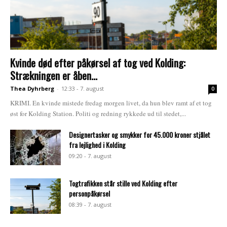
Kvinde død efter påkørsel af tog ved Kolding:
Strækningen er åben...
Thea Dyhrberg
-
12:33 - 7. august
0
KRIMI. En kvinde mistede fredag morgen livet, da hun blev ramt af et tog
øst for Kolding Station. Politi og redning rykkede ud til stedet,...
Designertasker og smykker for 45.000 kroner stjålet
fra lejlighed i Kolding
09:20 - 7. august
Togtrafikken står stille ved Kolding efter
personpåkørsel
08:39 - 7. august