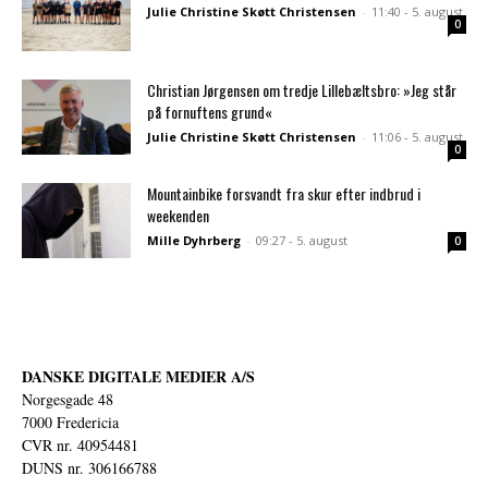
Julie Christine Skøtt Christensen
-
11:40 - 5. august
0
Christian Jørgensen om tredje Lillebæltsbro: »Jeg står
på fornuftens grund«
Julie Christine Skøtt Christensen
-
11:06 - 5. august
0
Mountainbike forsvandt fra skur efter indbrud i
weekenden
Mille Dyhrberg
-
09:27 - 5. august
0
DANSKE DIGITALE MEDIER A/S
Norgesgade 48
7000 Fredericia
CVR nr. 40954481
DUNS nr. 306166788