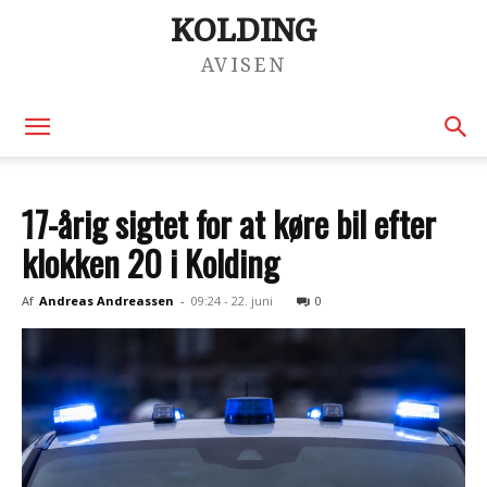
KOLDING
AVISEN
17-årig sigtet for at køre bil efter
klokken 20 i Kolding
Af
Andreas Andreassen
-
09:24 - 22. juni
0