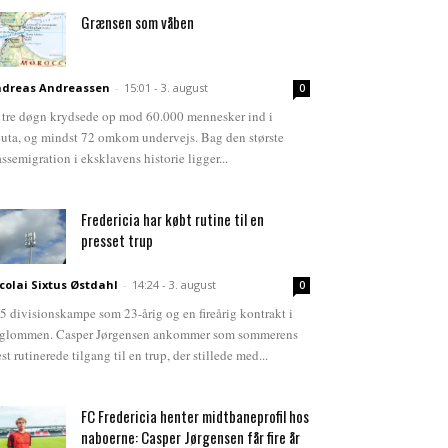
Grænsen som våben
dreas Andreassen
-
15:01 - 3. august
0
 tre døgn krydsede op mod 60.000 mennesker ind i
uta, og mindst 72 omkom undervejs. Bag den største
ssemigration i eksklavens historie ligger...
Fredericia har købt rutine til en
presset trup
colai Sixtus Østdahl
-
14:24 - 3. august
0
5 divisionskampe som 23-årig og en fireårig kontrakt i
glommen. Casper Jørgensen ankommer som sommerens
st rutinerede tilgang til en trup, der stillede med...
FC Fredericia henter midtbaneprofil hos
naboerne: Casper Jørgensen får fire år