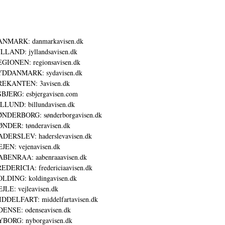
ANMARK: danmarkavisen.dk
LLAND: jyllandsavisen.dk
GIONEN: regionsavisen.dk
YDDANMARK: sydavisen.dk
REKANTEN: 3avisen.dk
BJERG: esbjergavisen.com
LLUND: billundavisen.dk
NDERBORG: sønderborgavisen.dk
NDER: tønderavisen.dk
DERSLEV: haderslevavisen.dk
JEN: vejenavisen.dk
BENRAA: aabenraaavisen.dk
EDERICIA: fredericiaavisen.dk
LDING: koldingavisen.dk
JLE: vejleavisen.dk
DDELFART: middelfartavisen.dk
ENSE: odenseavisen.dk
BORG: nyborgavisen.dk