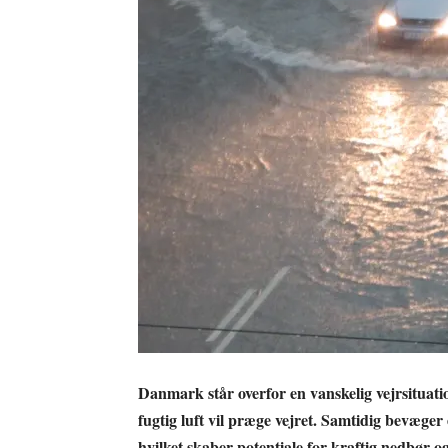
Danmark står overfor en vanskelig vejrsituatio
fugtig luft vil præge vejret. Samtidig bevæger 
hvilket skaber potentiale for kraftig nedbør o