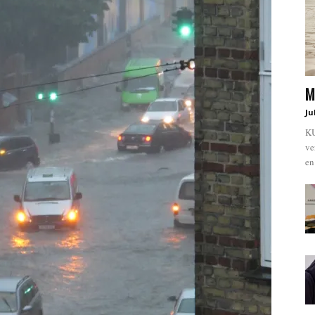
M
Ju
KU
ve
en