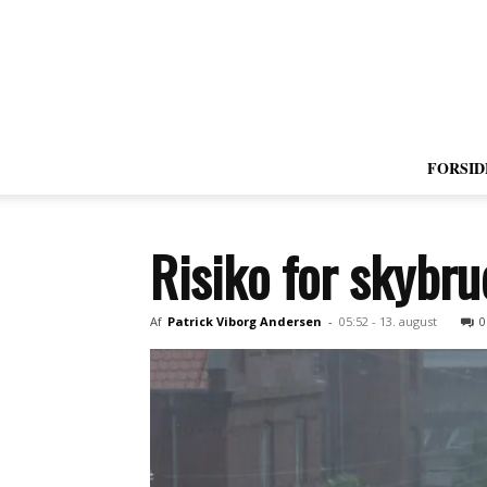
FORSID
Risiko for skybru
Af
Patrick Viborg Andersen
-
05:52 - 13. august
0