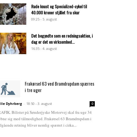
Rude knust og Specialized-cykel til
40.000 kroner stjålet fra skur
09:25 - 5. august
Det begyndte som en redningsaktion, i
dag er det en virksomhed...
16:35 - 4. august
Frakørsel 63 ved Bramdrupdam spærres
i tre uger
lle Dyhrberg
-
18:50 - 3. august
0
AFIK. Bilister på Sønderjyske Motorvej skal fra uge 34
bne sig med tålmodighed. Frakørsel 63 Bramdrupdam i
dgående retning bliver nemlig spærret i cirka...