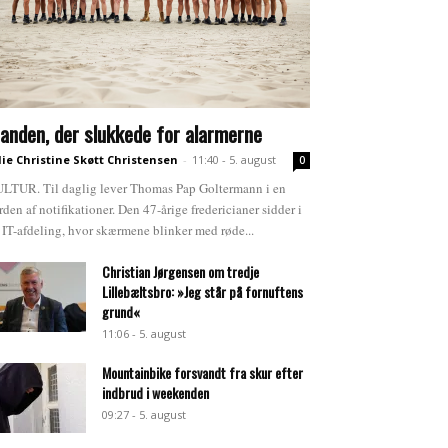
anden, der slukkede for alarmerne
lie Christine Skøtt Christensen
-
11:40 - 5. august
0
LTUR. Til daglig lever Thomas Pap Goltermann i en
rden af notifikationer. Den 47-årige fredericianer sidder i
 IT-afdeling, hvor skærmene blinker med røde...
Christian Jørgensen om tredje
Lillebæltsbro: »Jeg står på fornuftens
grund«
11:06 - 5. august
Mountainbike forsvandt fra skur efter
indbrud i weekenden
09:27 - 5. august