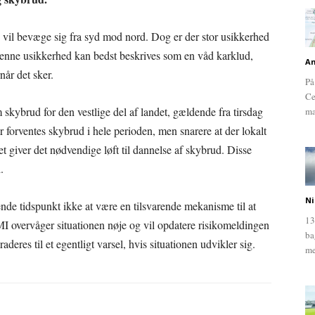
 vil bevæge sig fra syd mod nord. Dog er der stor usikkerhed
enne usikkerhed kan bedst beskrives som en våd karklud,
An
når det sker.
På
Ce
ybrud for den vestlige del af landet, gældende fra tirsdag
ma
er forventes skybrud i hele perioden, men snarere at der lokalt
t giver det nødvendige løft til dannelse af skybrud. Disse
.
Ni
ende tidspunkt ikke at være en tilsvarende mekanisme til at
13
I overvåger situationen nøje og vil opdatere risikomeldingen
ba
deres til et egentligt varsel, hvis situationen udvikler sig.
me