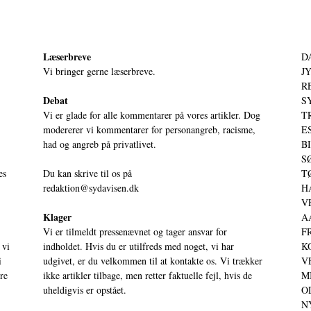
Læserbreve
D
Vi bringer gerne læserbreve.
JY
RE
Debat
S
Vi er glade for alle kommentarer på vores artikler. Dog
T
modererer vi kommentarer for personangreb, racisme,
ES
had og angreb på privatlivet.
BI
SØ
es
Du kan skrive til os på
TØ
redaktion@sydavisen.dk
HA
VE
Klager
AA
Vi er tilmeldt pressenævnet og tager ansvar for
FR
 vi
indholdet. Hvis du er utilfreds med noget, vi har
KO
i
udgivet, er du velkommen til at kontakte os. Vi trækker
VE
ere
ikke artikler tilbage, men retter faktuelle fejl, hvis de
MI
uheldigvis er opstået.
OD
NY