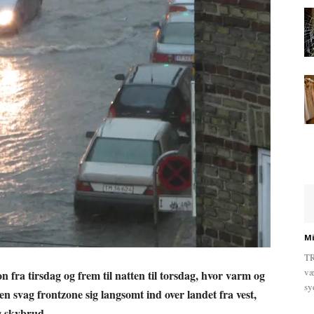
Mi
TR
væ
n fra tirsdag og frem til natten til torsdag, hvor varm og
sy
en svag frontzone sig langsomt ind over landet fra vest,
g skybrud.