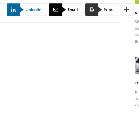
Linkedin
Email
Print
Ni
SP
Su
mi
IF,
Th
KR
st
væ