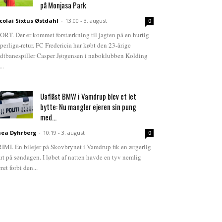
på Monjasa Park
colai Sixtus Østdahl
-
13:00 - 3. august
0
ORT. Der er kommet forstærkning til jagten på en hurtig
perliga-retur. FC Fredericia har købt den 23-årige
dtbanespiller Casper Jørgensen i naboklubben Kolding
...
Uaflåst BMW i Vamdrup blev et let
bytte: Nu mangler ejeren sin pung
med...
ea Dyhrberg
-
10:19 - 3. august
0
IMI. En bilejer på Skovbrynet i Vamdrup fik en ærgerlig
art på søndagen. I løbet af natten havde en tyv nemlig
ret forbi den...