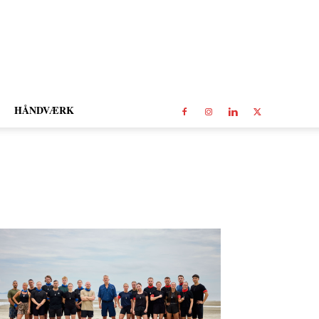
HÅNDVÆRK