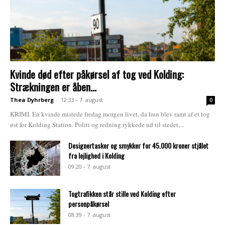
Kvinde død efter påkørsel af tog ved Kolding:
Strækningen er åben...
Thea Dyhrberg
-
12:33 - 7. august
0
KRIMI. En kvinde mistede fredag morgen livet, da hun blev ramt af et tog
øst for Kolding Station. Politi og redning rykkede ud til stedet,...
Designertasker og smykker for 45.000 kroner stjålet
fra lejlighed i Kolding
09:20 - 7. august
Togtrafikken står stille ved Kolding efter
personpåkørsel
08:39 - 7. august