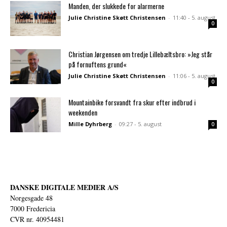
Manden, der slukkede for alarmerne
Julie Christine Skøtt Christensen
-
11:40 - 5. august
0
Christian Jørgensen om tredje Lillebæltsbro: »Jeg står
på fornuftens grund«
Julie Christine Skøtt Christensen
-
11:06 - 5. august
0
Mountainbike forsvandt fra skur efter indbrud i
weekenden
Mille Dyhrberg
-
09:27 - 5. august
0
DANSKE DIGITALE MEDIER A/S
Norgesgade 48
7000 Fredericia
CVR nr. 40954481