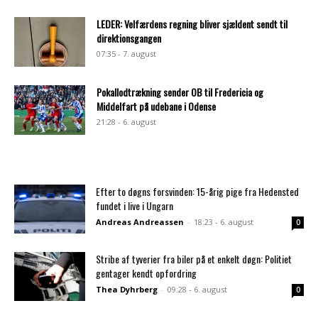
LEDER: Velfærdens regning bliver sjældent sendt til
direktionsgangen
07:35 - 7. august
Pokallodtrækning sender OB til Fredericia og
Middelfart på udebane i Odense
21:28 - 6. august
Efter to døgns forsvinden: 15-årig pige fra Hedensted
fundet i live i Ungarn
Andreas Andreassen
-
18:23 - 6. august
0
Stribe af tyverier fra biler på et enkelt døgn: Politiet
gentager kendt opfordring
Thea Dyhrberg
-
09:28 - 6. august
0