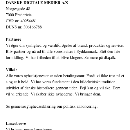
DANSKE DIGITALE MEDIER A/S
Norgesgade 48
7000 Fredericia
CVR nr. 40954481
DUNS nr. 306166788
Partnere
Vi øger din synlighed og værdiforøgelse af brand, produkter og service.
Bliv partner og nå ud til alle vores aviser i Syddanmark. Støt den frie
formidling. Vi har friheden til at blive klogere. Se mere på
dkq.dk.
Vilkår
Alle vores nyhedstjenester er uden betalingsmur. Fordi vi ikke tror på et
a og et b hold. Vi har vores fundament i den kildekritiske tradition,
udviklet af danske historikere gennem tiden. Fejl kan og vil ske. Dem
vil vi erkende. Vi skaber ikke nyhederne. Vi bringer dem.
Se gennemsigtighedserklæring om politisk annoncering.
Læserbreve
Vi bringer gerne læserbreve.