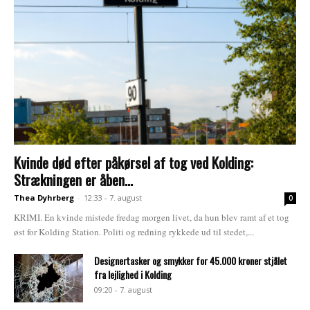
Kvinde død efter påkørsel af tog ved Kolding:
Strækningen er åben...
Thea Dyhrberg
-
12:33 - 7. august
0
KRIMI. En kvinde mistede fredag morgen livet, da hun blev ramt af et tog
øst for Kolding Station. Politi og redning rykkede ud til stedet,...
Designertasker og smykker for 45.000 kroner stjålet
fra lejlighed i Kolding
09:20 - 7. august