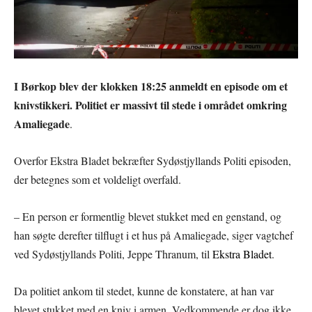
I Børkop blev der klokken 18:25 anmeldt en episode om et
knivstikkeri. Politiet er massivt til stede i området omkring
Amaliegade
.
Overfor Ekstra Bladet bekræfter Sydøstjyllands Politi episoden,
der betegnes som et voldeligt overfald.
– En person er formentlig blevet stukket med en genstand, og
han søgte derefter tilflugt i et hus på Amaliegade, siger vagtchef
ved Sydøstjyllands Politi, Jeppe Thranum, til
Ekstra Bladet
.
Da politiet ankom til stedet, kunne de konstatere, at han var
blevet stukket med en kniv i armen. Vedkommende er dog ikke