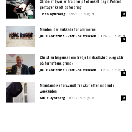
Stribe af tyverier fra biler på et enkelt døgn: Politiet
gentager kendt opfordring
Thea Dyhrberg
-
09:28 - 6. august
0
Manden, der slukkede for alarmerne
Julie Christine Skøtt Christensen
-
11:40 - 5. august
0
Christian Jørgensen om tredje Lillebæltsbro: »Jeg står
på fornuftens grund«
Julie Christine Skøtt Christensen
-
11:06 - 5. august
0
Mountainbike forsvandt fra skur efter indbrud i
weekenden
Mille Dyhrberg
-
09:27 - 5. august
0