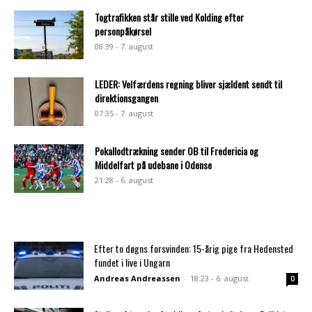
Togtrafikken står stille ved Kolding efter
personpåkørsel
08:39 - 7. august
LEDER: Velfærdens regning bliver sjældent sendt til
direktionsgangen
07:35 - 7. august
Pokallodtrækning sender OB til Fredericia og
Middelfart på udebane i Odense
21:28 - 6. august
Efter to døgns forsvinden: 15-årig pige fra Hedensted
fundet i live i Ungarn
Andreas Andreassen
-
18:23 - 6. august
0