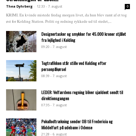
Thea Dyhrberg
-
12:33 - 7. august
0
KRIMI. En kvinde mistede fredag morgen livet, da hun blev ramt af et tog
øst for Kolding Station. Politi og redning rykkede ud til stedet,...
Designertasker og smykker for 45.000 kroner stjålet
fra lejlighed i Kolding
09:20 - 7. august
Togtrafikken står stille ved Kolding efter
personpåkørsel
08:39 - 7. august
LEDER: Velfærdens regning bliver sjældent sendt til
direktionsgangen
07:35 - 7. august
Pokallodtrækning sender OB til Fredericia og
Middelfart på udebane i Odense
21:28 - 6. august