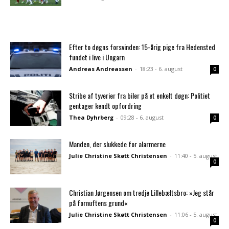
Efter to døgns forsvinden: 15-årig pige fra Hedensted
fundet i live i Ungarn
Andreas Andreassen
-
18:23 - 6. august
0
Stribe af tyverier fra biler på et enkelt døgn: Politiet
gentager kendt opfordring
Thea Dyhrberg
-
09:28 - 6. august
0
Manden, der slukkede for alarmerne
Julie Christine Skøtt Christensen
-
11:40 - 5. august
0
Christian Jørgensen om tredje Lillebæltsbro: »Jeg står
på fornuftens grund«
Julie Christine Skøtt Christensen
-
11:06 - 5. august
0