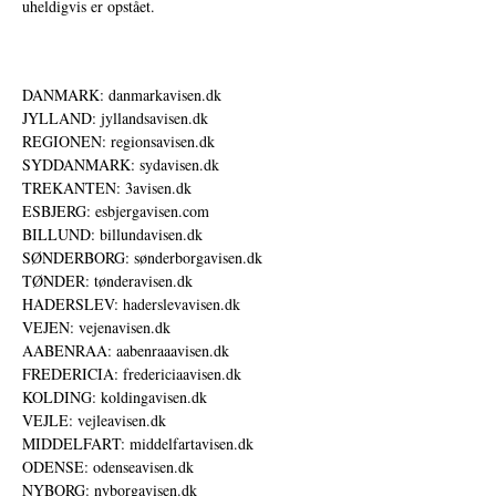
uheldigvis er opstået.
DANMARK: danmarkavisen.dk
JYLLAND: jyllandsavisen.dk
REGIONEN: regionsavisen.dk
SYDDANMARK: sydavisen.dk
TREKANTEN: 3avisen.dk
ESBJERG: esbjergavisen.com
BILLUND: billundavisen.dk
SØNDERBORG: sønderborgavisen.dk
TØNDER: tønderavisen.dk
HADERSLEV: haderslevavisen.dk
VEJEN: vejenavisen.dk
AABENRAA: aabenraaavisen.dk
FREDERICIA: fredericiaavisen.dk
KOLDING: koldingavisen.dk
VEJLE: vejleavisen.dk
MIDDELFART: middelfartavisen.dk
ODENSE: odenseavisen.dk
NYBORG: nyborgavisen.dk