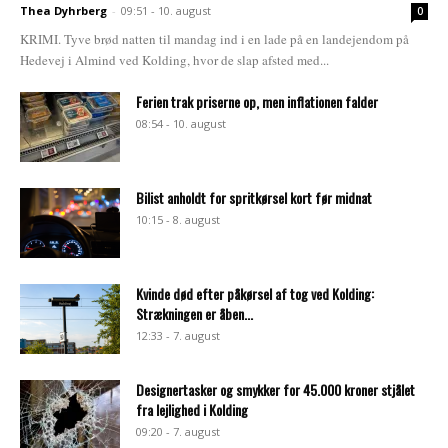
Thea Dyhrberg
-
09:51 - 10. august
0
KRIMI. Tyve brød natten til mandag ind i en lade på en landejendom på
Hedevej i Almind ved Kolding, hvor de slap afsted med...
Ferien trak priserne op, men inflationen falder
08:54 - 10. august
Bilist anholdt for spritkørsel kort før midnat
10:15 - 8. august
Kvinde død efter påkørsel af tog ved Kolding:
Strækningen er åben...
12:33 - 7. august
Designertasker og smykker for 45.000 kroner stjålet
fra lejlighed i Kolding
09:20 - 7. august