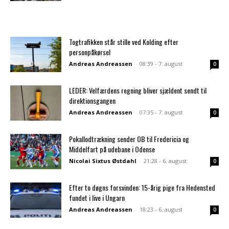
Togtrafikken står stille ved Kolding efter
personpåkørsel
Andreas Andreassen
-
08:39 - 7. august
0
LEDER: Velfærdens regning bliver sjældent sendt til
direktionsgangen
Andreas Andreassen
-
07:35 - 7. august
0
Pokallodtrækning sender OB til Fredericia og
Middelfart på udebane i Odense
Nicolai Sixtus Østdahl
-
21:28 - 6. august
0
Efter to døgns forsvinden: 15-årig pige fra Hedensted
fundet i live i Ungarn
Andreas Andreassen
-
18:23 - 6. august
0