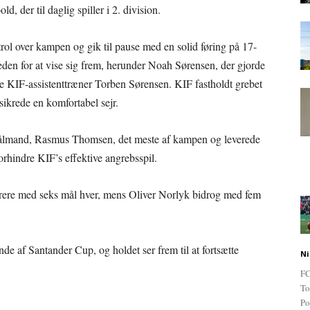
, der til daglig spiller i 2. division.
rol over kampen og gik til pause med en solid føring på 17-
heden for at vise sig frem, herunder Noah Sørensen, der gjorde
ere KIF-assistenttræner Torben Sørensen. KIF fastholdt grebet
 sikrede en komfortabel sejr.
ålmand, Rasmus Thomsen, det meste af kampen og leverede
 forhindre KIF’s effektive angrebsspil.
ere med seks mål hver, mens Oliver Norlyk bidrog med fem
nde af Santander Cup, og holdet ser frem til at fortsætte
Ni
FC
To
Po