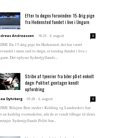
Efter to døgns forsvinden: 15-årig pige
fra Hedensted fundet i live i Ungarn
dreas Andreassen
-
18:23 - 6. august
0
IMI. En 15-årig pige fra Hedensted, der har været
rsvundet i mere end to døgn, er torsdag fundet i live i
garn. Det oplyser Sydøstjyllands...
Stribe af tyverier fra biler på et enkelt
døgn: Politiet gentager kendt
opfordring
ea Dyhrberg
-
09:28 - 6. august
0
IMI. Bilejere flere steder i Kolding og Lunderskov har
et en kedelig overraskelse, når de er vendt tilbage til deres
retøjer. Sydøstjyllands Politi har...