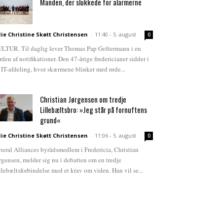
Manden, der slukkede for alarmerne
lie Christine Skøtt Christensen
-
11:40 - 5. august
0
LTUR. Til daglig lever Thomas Pap Goltermann i en
rden af notifikationer. Den 47-årige fredericianer sidder i
 IT-afdeling, hvor skærmene blinker med røde...
Christian Jørgensen om tredje
Lillebæltsbro: »Jeg står på fornuftens
grund«
lie Christine Skøtt Christensen
-
11:06 - 5. august
0
beral Alliances byrådsmedlem i Fredericia, Christian
rgensen, melder sig nu i debatten om en tredje
llebæltsforbindelse med et krav om viden. Han vil se...