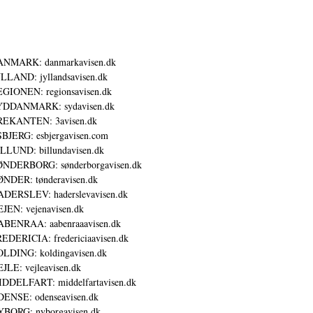
ANMARK: danmarkavisen.dk
LLAND: jyllandsavisen.dk
GIONEN: regionsavisen.dk
YDDANMARK: sydavisen.dk
REKANTEN: 3avisen.dk
BJERG: esbjergavisen.com
LLUND: billundavisen.dk
NDERBORG: sønderborgavisen.dk
NDER: tønderavisen.dk
DERSLEV: haderslevavisen.dk
JEN: vejenavisen.dk
BENRAA: aabenraaavisen.dk
EDERICIA: fredericiaavisen.dk
LDING: koldingavisen.dk
JLE: vejleavisen.dk
DDELFART: middelfartavisen.dk
ENSE: odenseavisen.dk
BORG: nyborgavisen.dk