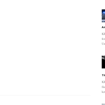
An
KR
fo
Un
Th
KR
få
kø