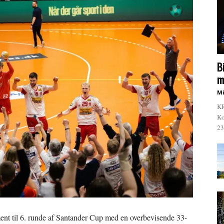
B
m
Mi
KR
Ko
23
ent til 6. runde af Santander Cup med en overbevisende 33-