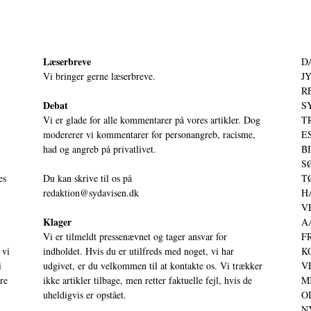
Læserbreve
D
Vi bringer gerne læserbreve.
JY
RE
Debat
S
Vi er glade for alle kommentarer på vores artikler. Dog
T
modererer vi kommentarer for personangreb, racisme,
ES
had og angreb på privatlivet.
BI
SØ
es
Du kan skrive til os på
TØ
redaktion@sydavisen.dk
HA
VE
Klager
AA
Vi er tilmeldt pressenævnet og tager ansvar for
FR
 vi
indholdet. Hvis du er utilfreds med noget, vi har
KO
i
udgivet, er du velkommen til at kontakte os. Vi trækker
VE
ere
ikke artikler tilbage, men retter faktuelle fejl, hvis de
MI
uheldigvis er opstået.
OD
NY