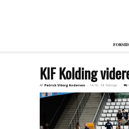
FORSID
KIF Kolding vider
Af
Patrick Viborg Andersen
-
14:16 - 14. februar