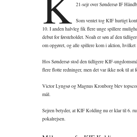
K
21-sejr over Søndersø IF Håndbold
Som ventet tog KIF hurtigt kont
10. I anden halvleg fik flere unge spillere mulig
debut for førsteholdet. Noah er søn af den tidlig
om opgøret, og alle spillere kom i aktion, hvilket
Hos Søndersø stod den tidligere KIF-ungdomsm
flere flotte redninger, men det var ikke nok til at
Victor Lyngsø og Magnus Kronborg blev topscor
mål.
Sejren betyder, at KIF Kolding nu er klar til 6. ru
pokalrejsen.