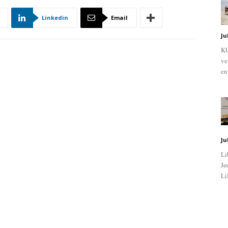
Linkedin
Email
Ju
KU
ve
en
Ju
Li
Jø
Li