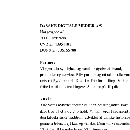
DANSKE DIGITALE MEDIER A/S
Norgesgade 48
7000 Fredericia
CVR nr. 40954481
DUNS nr. 306166788
Partnere
Vi øger din synlighed og værdiforøgelse af brand,
produkter og service. Bliv partner og nå ud til alle vor
aviser i Syddanmark. Støt den frie formidling. Vi har
friheden til at blive klogere. Se mere på
dkq.dk.
Vilkår
Alle vores nyhedstjenester er uden betalingsmur. Fordi
ikke tror på et a og et b hold. Vi har vores fundament 
den kildekritiske tradition, udviklet af danske historik
gennem tiden. Fejl kan og vil ske. Dem vil vi erkende.
Vi skaber ikke nyhederne. Vi bringer dem.