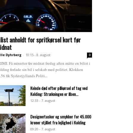
ilist anholdt for spritkørsel kort før
idnat
lle Dyhrberg
-
10:15 - 8. august
0
IMI. Få minutter før midnat fredag aften måtte en bilist i
lding forlade sin bil i selskab med politiet. Klokken
.56 fik Sydøstjyllands Politi...
Kvinde død efter påkørsel af tog ved
Kolding: Strækningen er åben...
12:33 - 7. august
Designertasker og smykker for 45.000
kroner stjålet fra lejlighed i Kolding
09:20 - 7. august