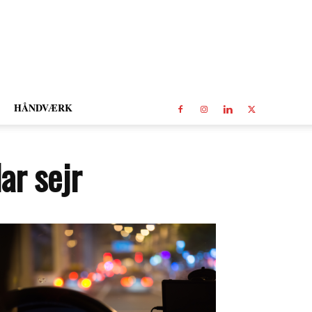
HÅNDVÆRK
ar sejr