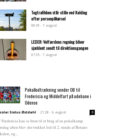
Togtrafikken står stille ved Kolding
efter personpåkørsel
08:39 - 7. august
LEDER: Velfærdens regning bliver
sjældent sendt til direktionsgangen
07:35 - 7. august
Pokallodtrækning sender OB til
Fredericia og Middelfart på udebane i
Odense
colai Sixtus Østdahl
-
21:28 - 6. august
0
 Fredericia kan se frem til et brag af en pokalkamp.
rsdag aften blev der trukket lod til 2. runde af Betano
kalen, og...