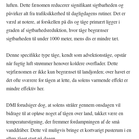
luften. Dette fænomen reducerer signifikant sigtbarheden og
påvirker alt fra trafiksikkerhed til dagligdagens rutiner. Det er
værd at notere, at forskellen på dis og tåge primært ligger i
graden af sigtbarhedsreduktion, hvor tåge begrænser
sigtbarheden til under 1000 meter, mens dis er mindre tæt.
Denne specifikke type tåge, kendt som advektionståge, opstår
når fugtig luft strømmer henover koldere overflader. Dette
vejrfænomen er ikke kun begrænset til landjorden; over havet er
det ofte sværere for tågen at lette, da solens varmende effekt er
mindre effektiv her.
DMI forudsiger dog, at solens stråler gennem onsdagen vil
bidrage til at opløse noget af tågen over land, takket være en
temperaturstigning, der fremmer fordampningen af de små
vanddråber. Dette vil muligvis bringe et kortvarigt pusterum i en
ellers tåget start på dagen.