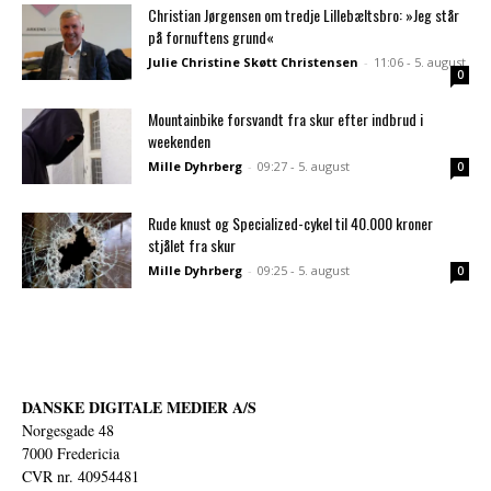
Christian Jørgensen om tredje Lillebæltsbro: »Jeg står
på fornuftens grund«
Julie Christine Skøtt Christensen
-
11:06 - 5. august
0
Mountainbike forsvandt fra skur efter indbrud i
weekenden
Mille Dyhrberg
-
09:27 - 5. august
0
Rude knust og Specialized-cykel til 40.000 kroner
stjålet fra skur
Mille Dyhrberg
-
09:25 - 5. august
0
DANSKE DIGITALE MEDIER A/S
Norgesgade 48
7000 Fredericia
CVR nr. 40954481