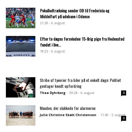
Pokallodtrækning sender OB til Fredericia og
Middelfart på udebane i Odense
21:28 - 6. august
Efter to døgns forsvinden: 15-årig pige fra Hedensted
fundet i live...
18:23 - 6. august
Stribe af tyverier fra biler på et enkelt døgn: Politiet
gentager kendt opfordring
Thea Dyhrberg
-
09:28 - 6. august
0
Manden, der slukkede for alarmerne
Julie Christine Skøtt Christensen
-
11:40 - 5. august
0