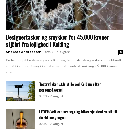
Designertasker og smykker for 45.000 kroner
stjålet fra lejlighed i Kolding
Andreas Andreassen
-
09:20 - 7. august
0
En beboer på Fredericiagade i Kolding har mistet designertasker fra blandt
andet Gucci samt smykker til en samlet værdi af omkring 45.000 kroner,
efter...
Togtrafikken står stille ved Kolding efter
personpåkørsel
08:39 - 7. august
LEDER: Velfærdens regning bliver sjældent sendt til
direktionsgangen
07:35 - 7. august