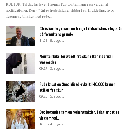
KULTUR. Til daglig lever Thomas Pap Goltermann i en verden af
notifikationer. Den 47-årige fredericianer sidder i en IT-afdeling, hvor
skærmene blinker med røde...
Christian Jørgensen om tredje Lillebæltsbro: »Jeg står
på fornuftens grund«
11:06 - 5. august
Mountainbike forsvandt fra skur efter indbrud i
weekenden
09:27 - 5. august
Rude knust og Specialized-cykel til 40.000 kroner
stjålet fra skur
09:25 - 5. august
Det begyndte som en redningsaktion, i dag er det en
virksomhed...
16:35 - 4. august