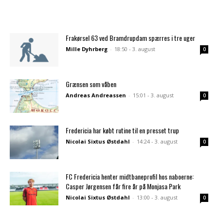
Frakørsel 63 ved Bramdrupdam spærres i tre uger
Mille Dyhrberg
-
18:50 - 3. august
0
Grænsen som våben
Andreas Andreassen
-
15:01 - 3. august
0
Fredericia har købt rutine til en presset trup
Nicolai Sixtus Østdahl
-
14:24 - 3. august
0
FC Fredericia henter midtbaneprofil hos naboerne:
Casper Jørgensen får fire år på Monjasa Park
Nicolai Sixtus Østdahl
-
13:00 - 3. august
0