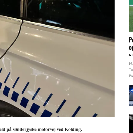
P
o
Ni
FC
To
Po
eld på sønderjyske motorvej ved Kolding.