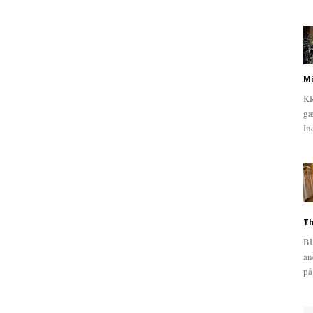
Mi
KR
gæ
In
Th
BU
an
på