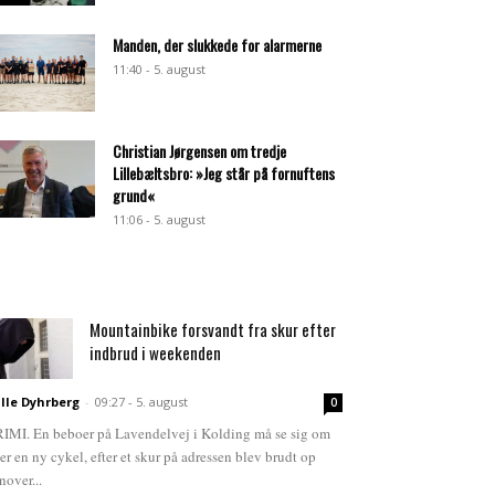
Manden, der slukkede for alarmerne
11:40 - 5. august
Christian Jørgensen om tredje
Lillebæltsbro: »Jeg står på fornuftens
grund«
11:06 - 5. august
Mountainbike forsvandt fra skur efter
indbrud i weekenden
lle Dyhrberg
-
09:27 - 5. august
0
IMI. En beboer på Lavendelvej i Kolding må se sig om
ter en ny cykel, efter et skur på adressen blev brudt op
nover...