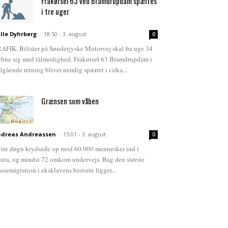
Frakørsel 63 ved Bramdrupdam spærres
i tre uger
lle Dyhrberg
-
18:50 - 3. august
0
AFIK. Bilister på Sønderjyske Motorvej skal fra uge 34
bne sig med tålmodighed. Frakørsel 63 Bramdrupdam i
dgående retning bliver nemlig spærret i cirka...
Grænsen som våben
dreas Andreassen
-
15:01 - 3. august
0
 tre døgn krydsede op mod 60.000 mennesker ind i
uta, og mindst 72 omkom undervejs. Bag den største
ssemigration i eksklavens historie ligger...