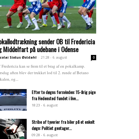
okallodtrækning sender OB til Fredericia
g Middelfart på udebane i Odense
colai Sixtus Østdahl
-
21:28 - 6. august
0
 Fredericia kan se frem til et brag af en pokalkamp.
rsdag aften blev der trukket lod til 2. runde af Betano
kalen, og...
Efter to døgns forsvinden: 15-årig pige
fra Hedensted fundet i live...
18:23 - 6. august
Stribe af tyverier fra biler på et enkelt
døgn: Politiet gentager...
09:28 - 6. august