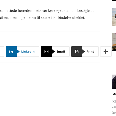
ro, mistede herredømmet over køretøjet, da hun forsøgte at
røften, men ingen kom til skade i forbindelse uheldet.
Linkedin
Email
Print
Mi
KR
ef
he