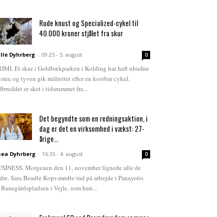
Rude knust og Specialized-cykel til
40.000 kroner stjålet fra skur
lle Dyhrberg
-
09:25 - 5. august
0
IMI. Et skur i Goldbækparken i Kolding har haft ubudne
ster, og tyven gik målrettet efter en kostbar cykel.
dbruddet er sket i tidsrummet fra...
Det begyndte som en redningsaktion, i
dag er det en virksomhed i vækst: 27-
årige...
ea Dyhrberg
-
16:35 - 4. august
0
SINESS. Morgenen den 11. november lignede alle de
dre. Sara Beadle Kops mødte ind på arbejde i Panayotis
 Banegårdspladsen i Vejle, som hun...