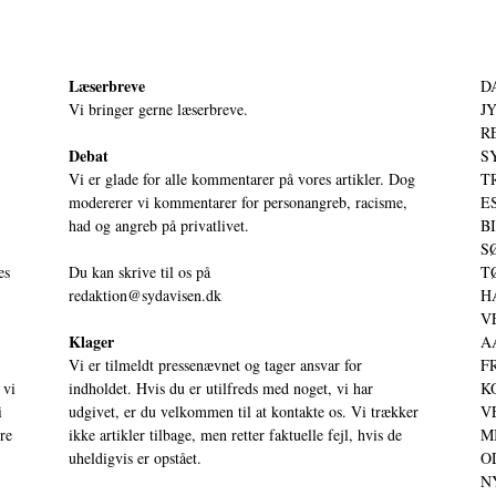
Læserbreve
D
Vi bringer gerne læserbreve.
JY
RE
Debat
S
Vi er glade for alle kommentarer på vores artikler. Dog
T
modererer vi kommentarer for personangreb, racisme,
ES
had og angreb på privatlivet.
BI
SØ
es
Du kan skrive til os på
TØ
redaktion@sydavisen.dk
HA
VE
Klager
AA
Vi er tilmeldt pressenævnet og tager ansvar for
FR
 vi
indholdet. Hvis du er utilfreds med noget, vi har
KO
i
udgivet, er du velkommen til at kontakte os. Vi trækker
VE
ere
ikke artikler tilbage, men retter faktuelle fejl, hvis de
MI
uheldigvis er opstået.
OD
NY