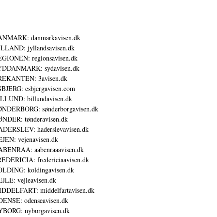
ANMARK: danmarkavisen.dk
LLAND: jyllandsavisen.dk
GIONEN: regionsavisen.dk
YDDANMARK: sydavisen.dk
REKANTEN: 3avisen.dk
BJERG: esbjergavisen.com
LLUND: billundavisen.dk
NDERBORG: sønderborgavisen.dk
NDER: tønderavisen.dk
DERSLEV: haderslevavisen.dk
JEN: vejenavisen.dk
BENRAA: aabenraaavisen.dk
EDERICIA: fredericiaavisen.dk
LDING: koldingavisen.dk
JLE: vejleavisen.dk
DDELFART: middelfartavisen.dk
ENSE: odenseavisen.dk
BORG: nyborgavisen.dk