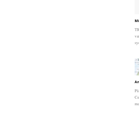
Mi
TR
væ
sy
An
På
Ce
ma