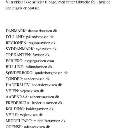
Vi trækker ikke artikler tilbage, men retter faktuelle fejl, hvis de
uheldigvis er opstået.
DANMARK: danmarkavisen.dk
JYLLAND: jyllandsavisen.dk
REGIONEN: regionsavisen.dk
SYDDANMARK: sydavisen.dk
TREKANTEN: 3avisen.dk
ESBJERG: esbjergavisen.com
BILLUND: billundavisen.dk
SØNDERBORG: sønderborgavisen.dk
TØNDER: tønderavisen.dk
HADERSLEV: haderslevavisen.dk
VEJEN: vejenavisen.dk
AABENRAA: aabenraaavisen.dk
FREDERICIA: fredericiaavisen.dk
KOLDING: koldingavisen.dk
VEJLE: vejleavisen.dk
MIDDELFART: middelfartavisen.dk
ODENSE: odenseavisen.dk