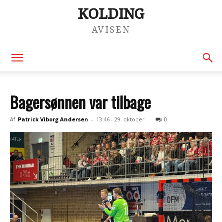
KOLDING
AVISEN
Bagersønnen var tilbage
Af
Patrick Viborg Andersen
-
13:46 - 29. oktober
0