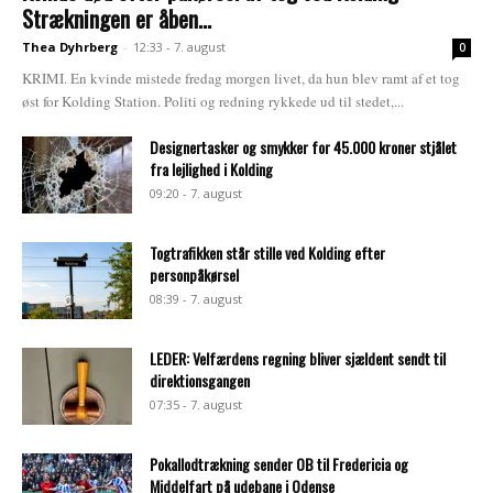
Strækningen er åben...
Thea Dyhrberg
-
12:33 - 7. august
0
KRIMI. En kvinde mistede fredag morgen livet, da hun blev ramt af et tog
øst for Kolding Station. Politi og redning rykkede ud til stedet,...
Designertasker og smykker for 45.000 kroner stjålet
fra lejlighed i Kolding
09:20 - 7. august
Togtrafikken står stille ved Kolding efter
personpåkørsel
08:39 - 7. august
LEDER: Velfærdens regning bliver sjældent sendt til
direktionsgangen
07:35 - 7. august
Pokallodtrækning sender OB til Fredericia og
Middelfart på udebane i Odense