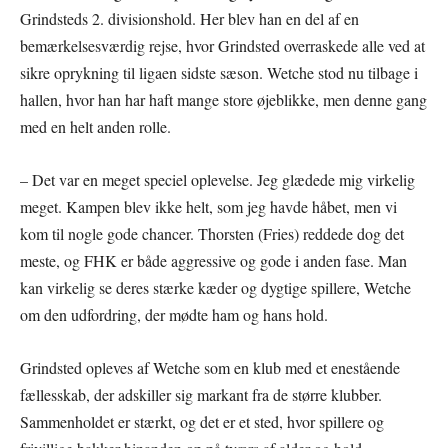
Grindsteds 2. divisionshold. Her blev han en del af en
bemærkelsesværdig rejse, hvor Grindsted overraskede alle ved at
sikre oprykning til ligaen sidste sæson. Wetche stod nu tilbage i
hallen, hvor han har haft mange store øjeblikke, men denne gang
med en helt anden rolle.
– Det var en meget speciel oplevelse. Jeg glædede mig virkelig
meget. Kampen blev ikke helt, som jeg havde håbet, men vi
kom til nogle gode chancer. Thorsten (Fries) reddede dog det
meste, og FHK er både aggressive og gode i anden fase. Man
kan virkelig se deres stærke kæder og dygtige spillere, Wetche
om den udfordring, der mødte ham og hans hold.
Grindsted opleves af Wetche som en klub med et enestående
fællesskab, der adskiller sig markant fra de større klubber.
Sammenholdet er stærkt, og det er et sted, hvor spillere og