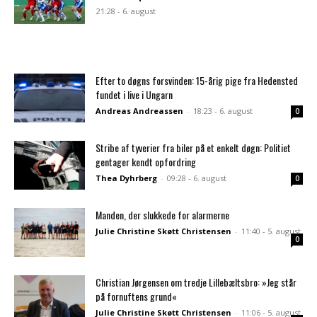
21:28 - 6. august
Efter to døgns forsvinden: 15-årig pige fra Hedensted
fundet i live i Ungarn
Andreas Andreassen
-
18:23 - 6. august
0
Stribe af tyverier fra biler på et enkelt døgn: Politiet
gentager kendt opfordring
Thea Dyhrberg
-
09:28 - 6. august
0
Manden, der slukkede for alarmerne
Julie Christine Skøtt Christensen
-
11:40 - 5. august
0
Christian Jørgensen om tredje Lillebæltsbro: »Jeg står
på fornuftens grund«
Julie Christine Skøtt Christensen
-
11:06 - 5. august