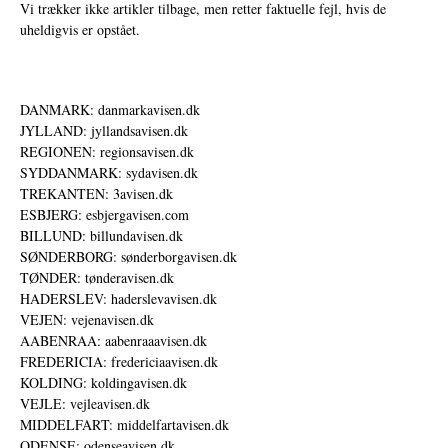
Vi trækker ikke artikler tilbage, men retter faktuelle fejl, hvis de
uheldigvis er opstået.
DANMARK: danmarkavisen.dk
JYLLAND: jyllandsavisen.dk
REGIONEN: regionsavisen.dk
SYDDANMARK: sydavisen.dk
TREKANTEN: 3avisen.dk
ESBJERG: esbjergavisen.com
BILLUND: billundavisen.dk
SØNDERBORG: sønderborgavisen.dk
TØNDER: tønderavisen.dk
HADERSLEV: haderslevavisen.dk
VEJEN: vejenavisen.dk
AABENRAA: aabenraaavisen.dk
FREDERICIA: fredericiaavisen.dk
KOLDING: koldingavisen.dk
VEJLE: vejleavisen.dk
MIDDELFART: middelfartavisen.dk
ODENSE: odenseavisen.dk