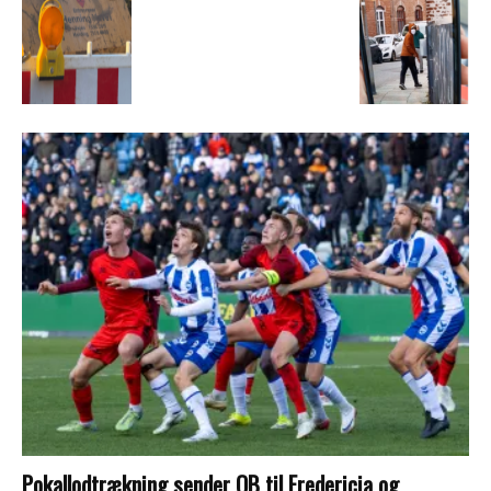
Pokallodtrækning sender OB til Fredericia og