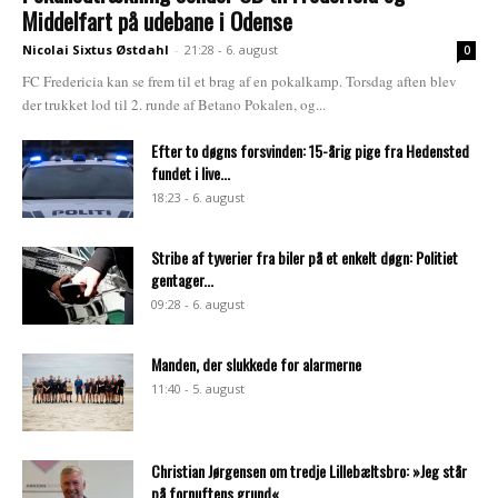
Middelfart på udebane i Odense
Nicolai Sixtus Østdahl
-
21:28 - 6. august
0
FC Fredericia kan se frem til et brag af en pokalkamp. Torsdag aften blev
der trukket lod til 2. runde af Betano Pokalen, og...
Efter to døgns forsvinden: 15-årig pige fra Hedensted
fundet i live...
18:23 - 6. august
Stribe af tyverier fra biler på et enkelt døgn: Politiet
gentager...
09:28 - 6. august
Manden, der slukkede for alarmerne
11:40 - 5. august
Christian Jørgensen om tredje Lillebæltsbro: »Jeg står
på fornuftens grund«