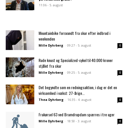
11:06 - 5. august
Mountainbike forsvandt fra skur efter indbrud i
weekenden
Mille Dyhrberg
-
09:27 - 5. august
0
Rude knust og Specialized-cykel til 40.000 kroner
stjålet fra skur
Mille Dyhrberg
-
09:25 - 5. august
0
Det begyndte som en redningsaktion, i dag er det en
virksomhed i vækst: 27-årige...
Thea Dyhrberg
-
16:35 - 4. august
0
Frakørsel 63 ved Bramdrupdam spærres i tre uger
Mille Dyhrberg
-
18:50 - 3. august
0