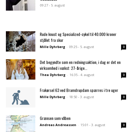
09:27 - 5. august
Rude knust og Specialized-cykel til 40.000 kroner
stjålet fra skur
Mille Dyhrberg
-
09:25 - 5. august
0
Det begyndte som en redningsaktion, i dag er det en
virksomhed i vækst: 27-årige...
Thea Dyhrberg
-
16:35 - 4. august
0
Frakørsel 63 ved Bramdrupdam spærres i tre uger
Mille Dyhrberg
-
18:50 - 3. august
0
Grænsen som våben
Andreas Andreassen
-
15:01 - 3. august
0