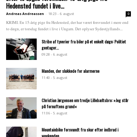
Hedensted fundet i live...
Andreas Andreassen
-
18:23 - 6. august
0
KRIMI. En 15-årig pige fra Hedensted, der har været forsvundet i mere end
to døgn, er torsdag fundet i live i Ungarn. Det oplyser Sydøstjyllands...
Stribe af tyverier fra biler på et enkelt døgn: Politiet
gentager...
09:28 - 6. august
Manden, der slukkede for alarmerne
11:40 - 5. august
Christian Jørgensen om tredje Lillebæltsbro: »Jeg står
på fornuftens grund«
11:06 - 5. august
Mountainbike forsvandt fra skur efter indbrud i
weekenden