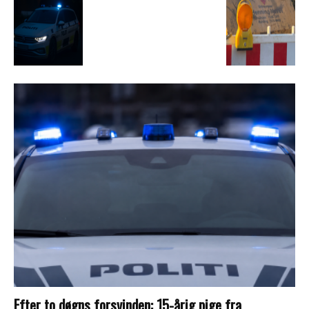
Efter to døgns forsvinden: 15-årig pige fra