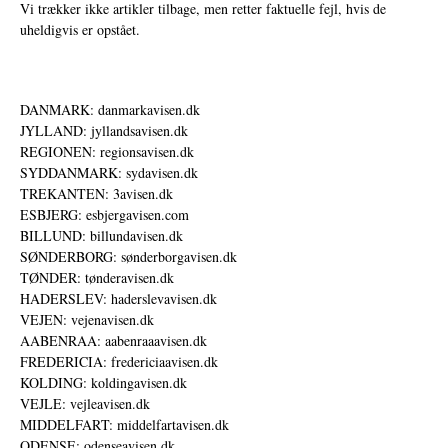
Vi trækker ikke artikler tilbage, men retter faktuelle fejl, hvis de
uheldigvis er opstået.
DANMARK: danmarkavisen.dk
JYLLAND: jyllandsavisen.dk
REGIONEN: regionsavisen.dk
SYDDANMARK: sydavisen.dk
TREKANTEN: 3avisen.dk
ESBJERG: esbjergavisen.com
BILLUND: billundavisen.dk
SØNDERBORG: sønderborgavisen.dk
TØNDER: tønderavisen.dk
HADERSLEV: haderslevavisen.dk
VEJEN: vejenavisen.dk
AABENRAA: aabenraaavisen.dk
FREDERICIA: fredericiaavisen.dk
KOLDING: koldingavisen.dk
VEJLE: vejleavisen.dk
MIDDELFART: middelfartavisen.dk
ODENSE: odenseavisen.dk