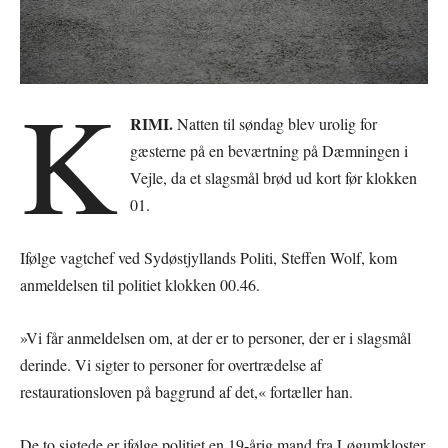
K
RIMI.
Natten til søndag blev urolig for
gæsterne på en beværtning på Dæmningen i
Vejle, da et slagsmål brød ud kort før klokken
01.
Ifølge vagtchef ved Sydøstjyllands Politi, Steffen Wolf, kom
anmeldelsen til politiet klokken 00.46.
»Vi får anmeldelsen om, at der er to personer, der er i slagsmål
derinde. Vi sigter to personer for overtrædelse af
restaurationsloven på baggrund af det,« fortæller han.
De to sigtede er ifølge politiet en 19-årig mand fra Løgumkloster