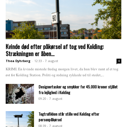
Kvinde død efter påkørsel af tog ved Kolding:
Strækningen er åben...
Thea Dyhrberg
-
12:33 - 7. august
0
KRIMI. En kvinde mistede fredag morgen livet, da hun blev ramt af et tog
øst for Kolding Station. Politi og redning rykkede ud til stedet,...
Designertasker og smykker for 45.000 kroner stjålet
fra lejlighed i Kolding
09:20 - 7. august
Togtrafikken står stille ved Kolding efter
personpåkørsel
08:39 - 7. august