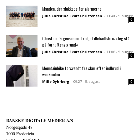
Manden, der slukkede for alarmerne
Julie Christine Skøtt Christensen
-
11:40 - 5. august
0
Christian Jørgensen om tredje Lillebæltsbro: »Jeg står
på fornuftens grund«
Julie Christine Skøtt Christensen
-
11:06 - 5. august
0
Mountainbike forsvandt fra skur efter indbrud i
weekenden
Mille Dyhrberg
-
09:27 - 5. august
0
DANSKE DIGITALE MEDIER A/S
Norgesgade 48
7000 Fredericia