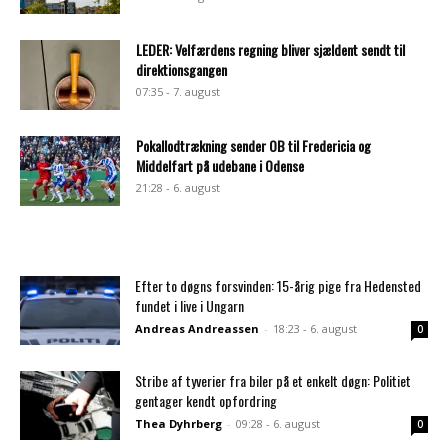
LEDER: Velfærdens regning bliver sjældent sendt til
direktionsgangen
07:35 - 7. august
Pokallodtrækning sender OB til Fredericia og
Middelfart på udebane i Odense
21:28 - 6. august
Efter to døgns forsvinden: 15-årig pige fra Hedensted
fundet i live i Ungarn
Andreas Andreassen
-
18:23 - 6. august
0
Stribe af tyverier fra biler på et enkelt døgn: Politiet
gentager kendt opfordring
Thea Dyhrberg
-
09:28 - 6. august
0