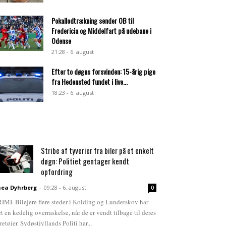
Pokallodtrækning sender OB til
Fredericia og Middelfart på udebane i
Odense
21:28 - 6. august
Efter to døgns forsvinden: 15-årig pige
fra Hedensted fundet i live...
18:23 - 6. august
Stribe af tyverier fra biler på et enkelt
døgn: Politiet gentager kendt
opfordring
ea Dyhrberg
-
09:28 - 6. august
0
IMI. Bilejere flere steder i Kolding og Lunderskov har
et en kedelig overraskelse, når de er vendt tilbage til deres
retøjer. Sydøstjyllands Politi har...