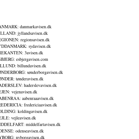
ANMARK: danmarkavisen.dk
LLAND: jyllandsavisen.dk
GIONEN: regionsavisen.dk
YDDANMARK: sydavisen.dk
REKANTEN: 3avisen.dk
BJERG: esbjergavisen.com
LLUND: billundavisen.dk
NDERBORG: sønderborgavisen.dk
NDER: tønderavisen.dk
DERSLEV: haderslevavisen.dk
JEN: vejenavisen.dk
BENRAA: aabenraaavisen.dk
EDERICIA: fredericiaavisen.dk
LDING: koldingavisen.dk
JLE: vejleavisen.dk
DDELFART: middelfartavisen.dk
ENSE: odenseavisen.dk
BORG: nyborgavisen.dk