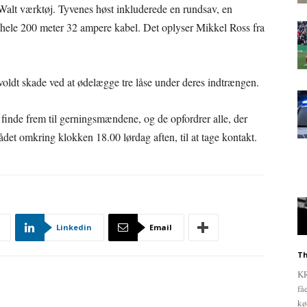
Walt værktøj. Tyvenes høst inkluderede en rundsav, en
 og hele 200 meter 32 ampere kabel. Det oplyser Mikkel Ross fra
voldt skade ved at ødelægge tre låse under deres indtrængen.
t finde frem til gerningsmændene, og de opfordrer alle, der
ådet omkring klokken 18.00 lørdag aften, til at tage kontakt.
Linkedin
Email
Th
KR
få
kø