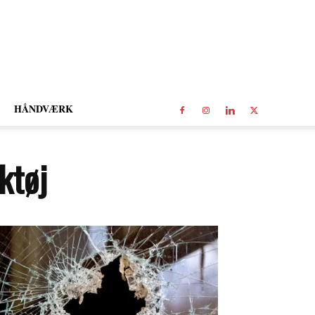
HÅNDVÆRK
ktøj