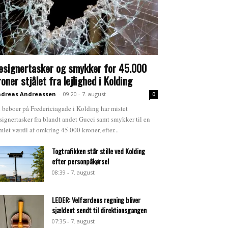
esignertasker og smykker for 45.000
roner stjålet fra lejlighed i Kolding
dreas Andreassen
-
09:20 - 7. august
0
 beboer på Fredericiagade i Kolding har mistet
signertasker fra blandt andet Gucci samt smykker til en
mlet værdi af omkring 45.000 kroner, efter...
Togtrafikken står stille ved Kolding
efter personpåkørsel
08:39 - 7. august
LEDER: Velfærdens regning bliver
sjældent sendt til direktionsgangen
07:35 - 7. august