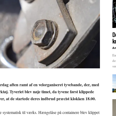
D
k
An
En
de
sa
rdag aften ramt af en velorganiseret tyvebande, der, med
rktøj. Tyveriet blev nøje timet, da tyvene først klippede
krer, at de startede deres indbrud præcist klokken 18.00.
e systematisk til værks. Hængelåse på containere blev klippet