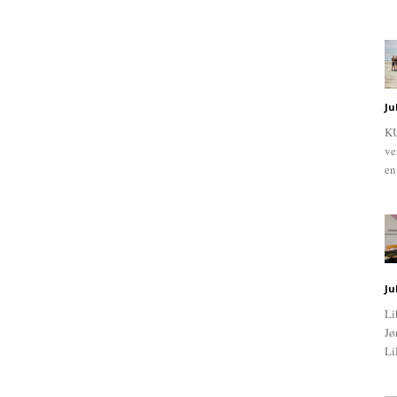
Ju
KU
ve
en
Ju
Li
Jø
Li