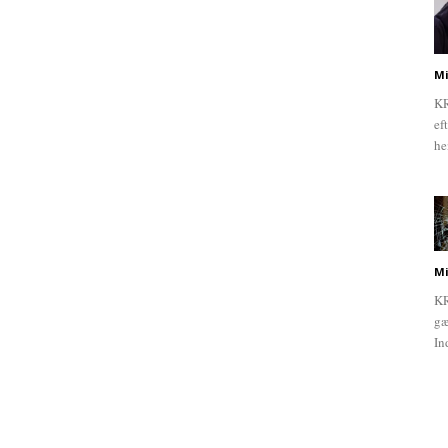
Mi
KR
ef
he
Mi
KR
gæ
In