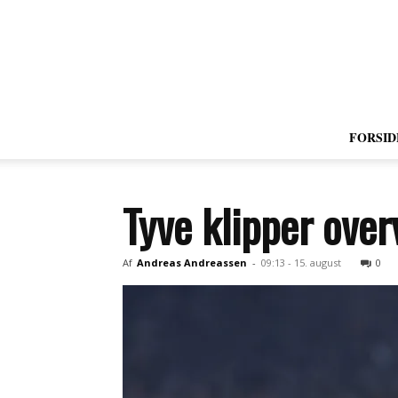
FORSID
Tyve klipper ove
Af
Andreas Andreassen
-
09:13 - 15. august
0