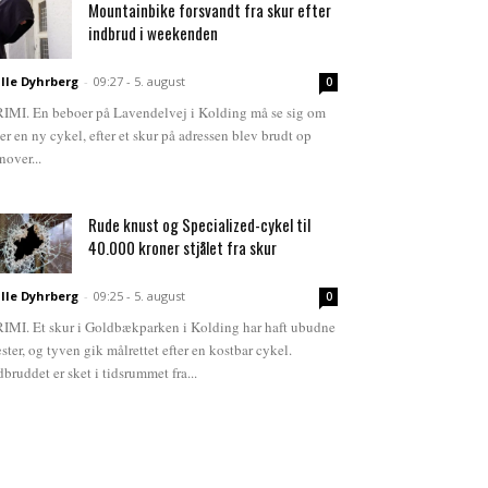
Mountainbike forsvandt fra skur efter
indbrud i weekenden
lle Dyhrberg
-
09:27 - 5. august
0
IMI. En beboer på Lavendelvej i Kolding må se sig om
ter en ny cykel, efter et skur på adressen blev brudt op
nover...
Rude knust og Specialized-cykel til
40.000 kroner stjålet fra skur
lle Dyhrberg
-
09:25 - 5. august
0
IMI. Et skur i Goldbækparken i Kolding har haft ubudne
ster, og tyven gik målrettet efter en kostbar cykel.
dbruddet er sket i tidsrummet fra...