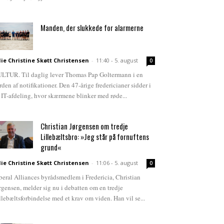
Manden, der slukkede for alarmerne
lie Christine Skøtt Christensen
-
11:40 - 5. august
0
LTUR. Til daglig lever Thomas Pap Goltermann i en
rden af notifikationer. Den 47-årige fredericianer sidder i
 IT-afdeling, hvor skærmene blinker med røde...
Christian Jørgensen om tredje
Lillebæltsbro: »Jeg står på fornuftens
grund«
lie Christine Skøtt Christensen
-
11:06 - 5. august
0
beral Alliances byrådsmedlem i Fredericia, Christian
rgensen, melder sig nu i debatten om en tredje
llebæltsforbindelse med et krav om viden. Han vil se...