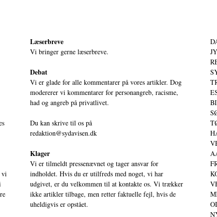
Læserbreve
D
Vi bringer gerne læserbreve.
JY
RE
Debat
S
Vi er glade for alle kommentarer på vores artikler. Dog
T
modererer vi kommentarer for personangreb, racisme,
ES
had og angreb på privatlivet.
BI
SØ
es
Du kan skrive til os på
TØ
redaktion@sydavisen.dk
HA
VE
Klager
AA
Vi er tilmeldt pressenævnet og tager ansvar for
FR
 vi
indholdet. Hvis du er utilfreds med noget, vi har
KO
i
udgivet, er du velkommen til at kontakte os. Vi trækker
VE
ere
ikke artikler tilbage, men retter faktuelle fejl, hvis de
MI
uheldigvis er opstået.
OD
NY