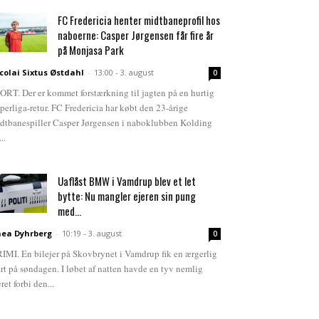
FC Fredericia henter midtbaneprofil hos
naboerne: Casper Jørgensen får fire år
på Monjasa Park
colai Sixtus Østdahl
-
13:00 - 3. august
0
ORT. Der er kommet forstærkning til jagten på en hurtig
perliga-retur. FC Fredericia har købt den 23-årige
dtbanespiller Casper Jørgensen i naboklubben Kolding
...
Uaflåst BMW i Vamdrup blev et let
bytte: Nu mangler ejeren sin pung
med...
ea Dyhrberg
-
10:19 - 3. august
0
IMI. En bilejer på Skovbrynet i Vamdrup fik en ærgerlig
art på søndagen. I løbet af natten havde en tyv nemlig
ret forbi den...