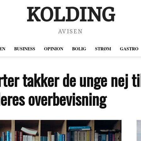
KOLDING
AVISEN
EN
BUSINESS
OPINION
BOLIG
STRØM
GASTRO
er takker de unge nej ti
deres overbevisning