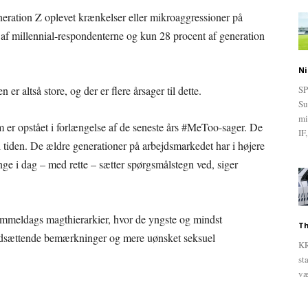
eration Z oplevet krænkelser eller mikroaggressioner på
 af millennial-respondenterne og kun 28 procent af generation
Ni
er altså store, og der er flere årsager til dette.
SP
Su
mi
m er opstået i forlængelse af de seneste års #MeToo-sager. De
IF,
iden. De ældre generationer på arbejdsmarkedet har i højere
ge i dag – med rette – sætter spørgsmålstegn ved, siger
 gammeldags magthierarkier, hvor de yngste og mindst
Th
e nedsættende bemærkninger og mere uønsket seksuel
KR
st
væ