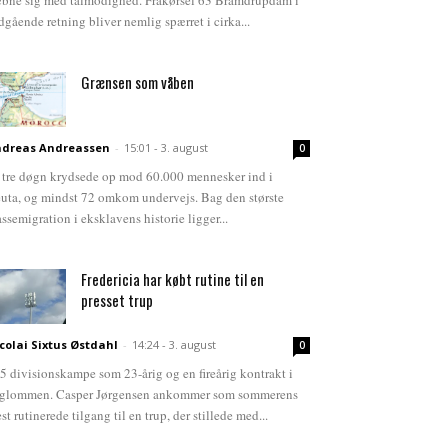
bne sig med tålmodighed. Frakørsel 63 Bramdrupdam i
dgående retning bliver nemlig spærret i cirka...
Grænsen som våben
dreas Andreassen
-
15:01 - 3. august
0
 tre døgn krydsede op mod 60.000 mennesker ind i
uta, og mindst 72 omkom undervejs. Bag den største
ssemigration i eksklavens historie ligger...
Fredericia har købt rutine til en
presset trup
colai Sixtus Østdahl
-
14:24 - 3. august
0
5 divisionskampe som 23-årig og en fireårig kontrakt i
glommen. Casper Jørgensen ankommer som sommerens
st rutinerede tilgang til en trup, der stillede med...