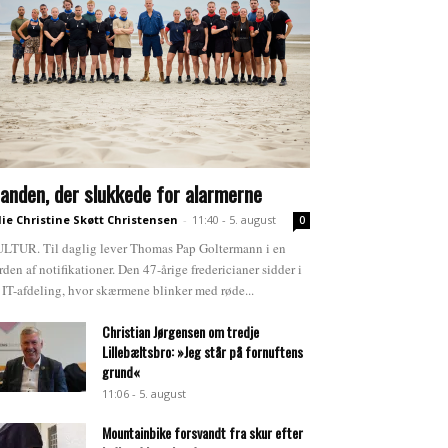
anden, der slukkede for alarmerne
lie Christine Skøtt Christensen
-
11:40 - 5. august
0
LTUR. Til daglig lever Thomas Pap Goltermann i en
rden af notifikationer. Den 47-årige fredericianer sidder i
 IT-afdeling, hvor skærmene blinker med røde...
Christian Jørgensen om tredje
Lillebæltsbro: »Jeg står på fornuftens
grund«
11:06 - 5. august
Mountainbike forsvandt fra skur efter