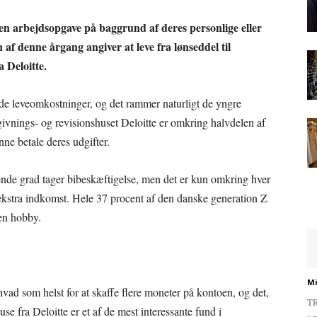
 en arbejdsopgave på baggrund af deres personlige eller
en af denne årgang angiver at leve fra lønseddel til
a Deloitte.
de leveomkostninger, og det rammer naturligt de yngre
givnings- og revisionshuset Deloitte er omkring halvdelen af
ne betale deres udgifter.
gende grad tager bibeskæftigelse, men det er kun omkring hver
 ekstra indkomst. Hele 37 procent af den danske generation Z
 en hobby.
Mi
hvad som helst for at skaffe flere moneter på kontoen, og det,
TR
e fra Deloitte er et af de mest interessante fund i