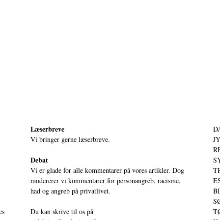
Læserbreve
D
Vi bringer gerne læserbreve.
JY
RE
Debat
S
Vi er glade for alle kommentarer på vores artikler. Dog
T
modererer vi kommentarer for personangreb, racisme,
ES
had og angreb på privatlivet.
BI
SØ
es
Du kan skrive til os på
TØ