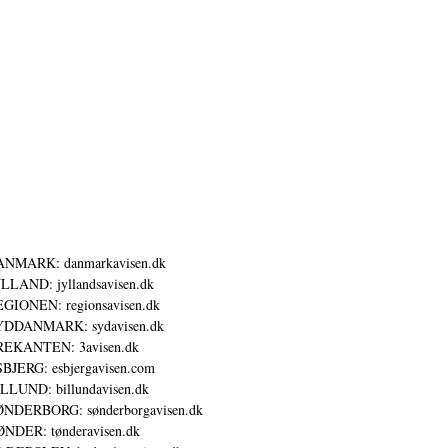
ANMARK: danmarkavisen.dk
LLAND: jyllandsavisen.dk
GIONEN: regionsavisen.dk
YDDANMARK: sydavisen.dk
REKANTEN: 3avisen.dk
BJERG: esbjergavisen.com
LLUND: billundavisen.dk
NDERBORG: sønderborgavisen.dk
NDER: tønderavisen.dk