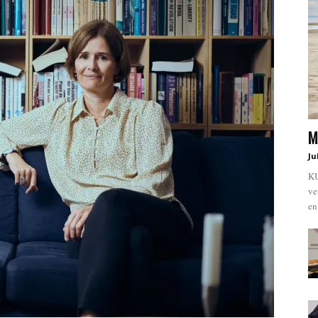
M
Ju
KU
ve
en