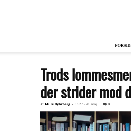
FORSID
Trods lommesmert
der strider mod 
Af
Mille Dyhrberg
-
06:27 - 20. maj
0