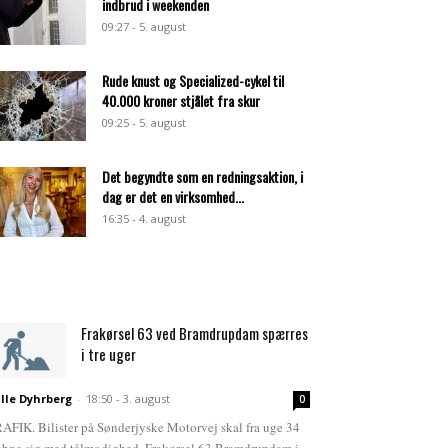
indbrud i weekenden
09:27 - 5. august
Rude knust og Specialized-cykel til
40.000 kroner stjålet fra skur
09:25 - 5. august
Det begyndte som en redningsaktion, i
dag er det en virksomhed...
16:35 - 4. august
Frakørsel 63 ved Bramdrupdam spærres
i tre uger
lle Dyhrberg
-
18:50 - 3. august
0
AFIK. Bilister på Sønderjyske Motorvej skal fra uge 34