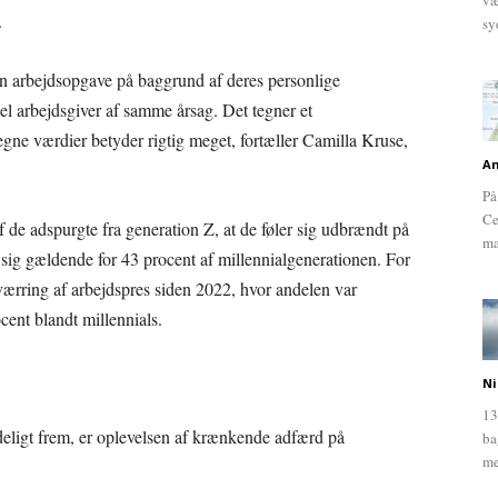
væ
.
sy
 en arbejdsopgave på baggrund af deres personlige
iel arbejdsgiver af samme årsag. Det tegner et
egne værdier betyder rigtig meget, fortæller Camilla Kruse,
An
På
Ce
f de adspurgte fra generation Z, at de føler sig udbrændt på
ma
 sig gældende for 43 procent af millennialgenerationen. For
værring af arbejdspres siden 2022, hvor andelen var
cent blandt millennials.
Ni
13
deligt frem, er oplevelsen af krænkende adfærd på
ba
me