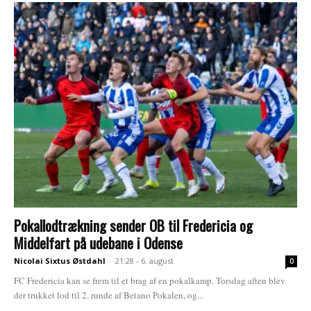
Pokallodtrækning sender OB til Fredericia og
Middelfart på udebane i Odense
Nicolai Sixtus Østdahl
-
21:28 - 6. august
0
FC Fredericia kan se frem til et brag af en pokalkamp. Torsdag aften blev
der trukket lod til 2. runde af Betano Pokalen, og...