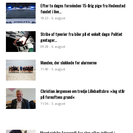
Efter to døgns forsvinden: 15-årig pige fra Hedensted
fundet i live...
18:23 - 6. august
Stribe af tyverier fra biler på et enkelt døgn: Politiet
gentager...
09:28 - 6. august
Manden, der slukkede for alarmerne
11:40 - 5. august
Christian Jørgensen om tredje Lillebæltsbro: »Jeg står
på fornuftens grund«
11:06 - 5. august
Mountainbike forsvandt fra skur efter indbrud i