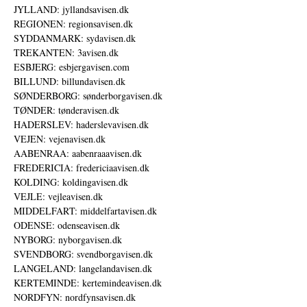
JYLLAND: jyllandsavisen.dk
REGIONEN: regionsavisen.dk
SYDDANMARK: sydavisen.dk
TREKANTEN: 3avisen.dk
ESBJERG: esbjergavisen.com
BILLUND: billundavisen.dk
SØNDERBORG: sønderborgavisen.dk
TØNDER: tønderavisen.dk
HADERSLEV: haderslevavisen.dk
VEJEN: vejenavisen.dk
AABENRAA: aabenraaavisen.dk
FREDERICIA: fredericiaavisen.dk
KOLDING: koldingavisen.dk
VEJLE: vejleavisen.dk
MIDDELFART: middelfartavisen.dk
ODENSE: odenseavisen.dk
NYBORG: nyborgavisen.dk
SVENDBORG: svendborgavisen.dk
LANGELAND: langelandavisen.dk
KERTEMINDE: kertemindeavisen.dk
NORDFYN: nordfynsavisen.dk