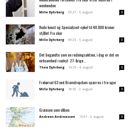
weekenden
Mille Dyhrberg
-
09:27 - 5. august
0
Rude knust og Specialized-cykel til 40.000 kroner
stjålet fra skur
Mille Dyhrberg
-
09:25 - 5. august
0
Det begyndte som en redningsaktion, i dag er det en
virksomhed i vækst: 27-årige...
Thea Dyhrberg
-
16:35 - 4. august
0
Frakørsel 63 ved Bramdrupdam spærres i tre uger
Mille Dyhrberg
-
18:50 - 3. august
0
Grænsen som våben
Andreas Andreassen
-
15:01 - 3. august
0