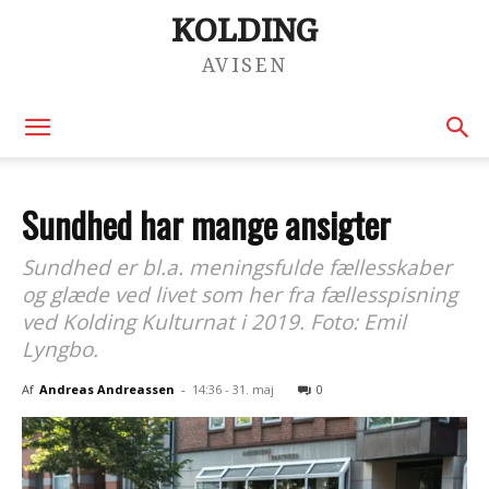
KOLDING
AVISEN
Sundhed har mange ansigter
Sundhed er bl.a. meningsfulde fællesskaber
og glæde ved livet som her fra fællesspisning
ved Kolding Kulturnat i 2019. Foto: Emil
Lyngbo.
Af
Andreas Andreassen
-
14:36 - 31. maj
0