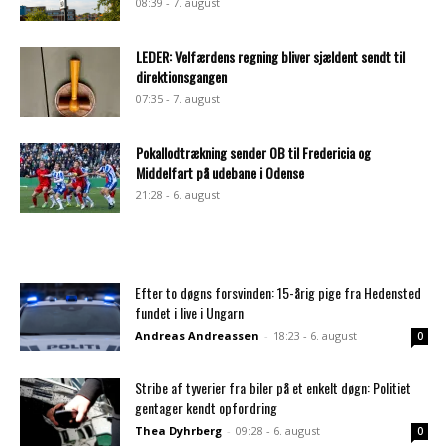
08:39 - 7. august
LEDER: Velfærdens regning bliver sjældent sendt til
direktionsgangen
07:35 - 7. august
Pokallodtrækning sender OB til Fredericia og
Middelfart på udebane i Odense
21:28 - 6. august
Efter to døgns forsvinden: 15-årig pige fra Hedensted
fundet i live i Ungarn
Andreas Andreassen
-
18:23 - 6. august
0
Stribe af tyverier fra biler på et enkelt døgn: Politiet
gentager kendt opfordring
Thea Dyhrberg
-
09:28 - 6. august
0