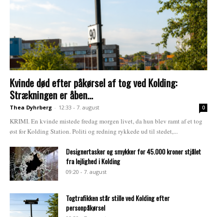
Kvinde død efter påkørsel af tog ved Kolding:
Strækningen er åben...
Thea Dyhrberg
-
12:33 - 7. august
0
KRIMI. En kvinde mistede fredag morgen livet, da hun blev ramt af et tog
øst for Kolding Station. Politi og redning rykkede ud til stedet,...
Designertasker og smykker for 45.000 kroner stjålet
fra lejlighed i Kolding
09:20 - 7. august
Togtrafikken står stille ved Kolding efter
personpåkørsel