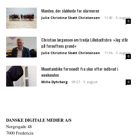
Manden, der slukkede for alarmerne
Julie Christine Skøtt Christensen
-
11:40 - 5. august
0
Christian Jørgensen om tredje Lillebæltsbro: »Jeg står
på fornuftens grund«
Julie Christine Skøtt Christensen
-
11:06 - 5. august
0
Mountainbike forsvandt fra skur efter indbrud i
weekenden
Mille Dyhrberg
-
09:27 - 5. august
0
DANSKE DIGITALE MEDIER A/S
Norgesgade 48
7000 Fredericia