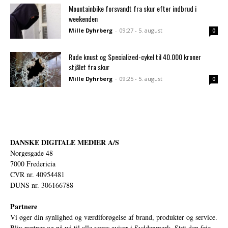
Mountainbike forsvandt fra skur efter indbrud i
weekenden
Mille Dyhrberg
-
09:27 - 5. august
0
Rude knust og Specialized-cykel til 40.000 kroner
stjålet fra skur
Mille Dyhrberg
-
09:25 - 5. august
0
DANSKE DIGITALE MEDIER A/S
Norgesgade 48
7000 Fredericia
CVR nr. 40954481
DUNS nr. 306166788
Partnere
Vi øger din synlighed og værdiforøgelse af brand, produkter og service.
Bliv partner og nå ud til alle vores aviser i Syddanmark. Støt den frie