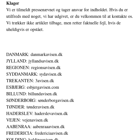
Klager
Vi er tilmeldt pressenævnet og tager ansvar for indholdet. Hvis du er
utilfreds med noget, vi har udgivet, er du velkommen til at kontakte os.
Vi trækker ikke artikler tilbage, men retter faktuelle fejl, hvis de
uheldigvis er opstået.
DANMARK: danmarkavisen.dk
JYLLAND: jyllandsavisen.dk
REGIONEN: regionsavisen.dk
SYDDANMARK: sydavisen.dk
TREKANTEN: 3avisen.dk
ESBJERG: esbjergavisen.com
BILLUND: billundavisen.dk
SØNDERBORG: sønderborgavisen.dk
TØNDER: tønderavisen.dk
HADERSLEV: haderslevavisen.dk
VEJEN: vejenavisen.dk
AABENRAA: aabenraaavisen.dk
FREDERICIA: fredericiaavisen.dk
KOLDING: koldingavisen.dk