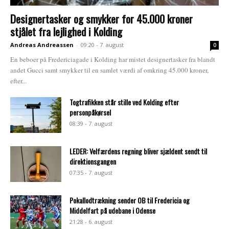
Designertasker og smykker for 45.000 kroner
stjålet fra lejlighed i Kolding
Andreas Andreassen
-
09:20 - 7. august
0
En beboer på Fredericiagade i Kolding har mistet designertasker fra blandt
andet Gucci samt smykker til en samlet værdi af omkring 45.000 kroner,
efter...
Togtrafikken står stille ved Kolding efter
personpåkørsel
08:39 - 7. august
LEDER: Velfærdens regning bliver sjældent sendt til
direktionsgangen
07:35 - 7. august
Pokallodtrækning sender OB til Fredericia og
Middelfart på udebane i Odense
21:28 - 6. august