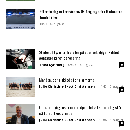
Efter to døgns forsvinden: 15-årig pige fra Hedensted
fundet i live...
18:23 - 6. august
Stribe af tyverier fra biler på et enkelt døgn: Politiet
gentager kendt opfordring
Thea Dyhrberg
-
09:28 - 6. august
0
Manden, der slukkede for alarmerne
Julie Christine Skøtt Christensen
-
11:40 - 5. august
0
Christian Jørgensen om tredje Lillebæltsbro: »Jeg står
på fornuftens grund«
Julie Christine Skøtt Christensen
-
11:06 - 5. august
0