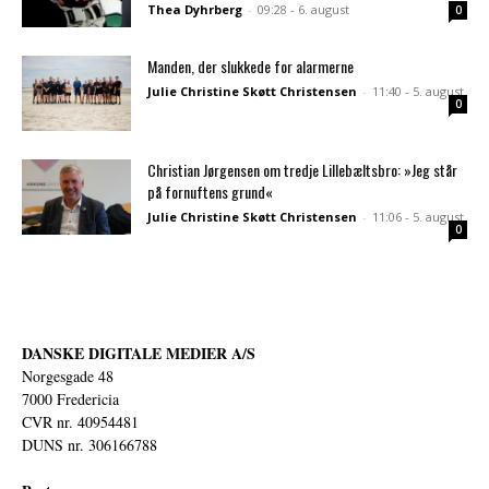
Thea Dyhrberg
-
09:28 - 6. august
0
Manden, der slukkede for alarmerne
Julie Christine Skøtt Christensen
-
11:40 - 5. august
0
Christian Jørgensen om tredje Lillebæltsbro: »Jeg står
på fornuftens grund«
Julie Christine Skøtt Christensen
-
11:06 - 5. august
0
DANSKE DIGITALE MEDIER A/S
Norgesgade 48
7000 Fredericia
CVR nr. 40954481
DUNS nr. 306166788