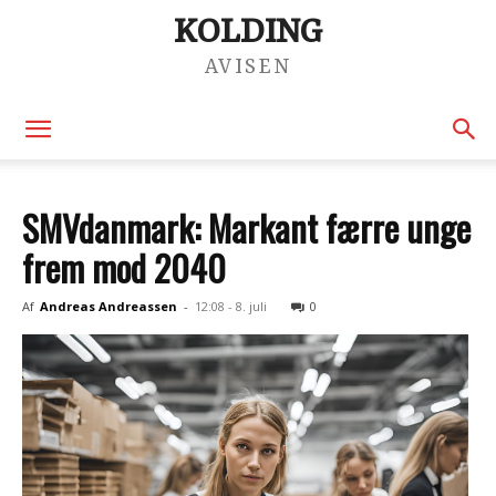
KOLDING
AVISEN
SMVdanmark: Markant færre unge
frem mod 2040
Af
Andreas Andreassen
-
12:08 - 8. juli
0