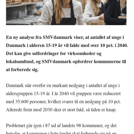
En ny analyse fra SMVdanmark viser, at antallet af unge i
Danmark i alderen 15-19 år vil falde med over 10 pct. i 2040.
Det kan give udfordringer for virksomheder og
lokalsamfund, og SMVdanmark opfordrer kommunerne til
at forberede sig.
Danmark står overfor en markant nedgang i antallet af unge i
aldersgruppen 15-19 år. I år 2040 vil gruppen være reduceret
med 35.600 personer, hvilket svarer til en nedgang på 10 pct.
Allerede frem mod 2030 sker et stort fald, så tiden er knap.
Problemet går igen i 87 ud af landets 98 kommuner, og det
betyder, at kommuner i hele landet skal forberede sig på en