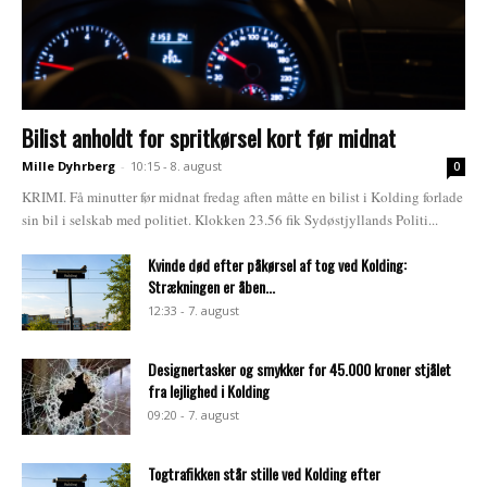
Bilist anholdt for spritkørsel kort før midnat
Mille Dyhrberg
-
10:15 - 8. august
0
KRIMI. Få minutter før midnat fredag aften måtte en bilist i Kolding forlade
sin bil i selskab med politiet. Klokken 23.56 fik Sydøstjyllands Politi...
Kvinde død efter påkørsel af tog ved Kolding:
Strækningen er åben...
12:33 - 7. august
Designertasker og smykker for 45.000 kroner stjålet
fra lejlighed i Kolding
09:20 - 7. august
Togtrafikken står stille ved Kolding efter