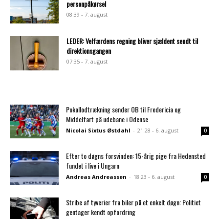
personpåkørsel
08:39 - 7. august
LEDER: Velfærdens regning bliver sjældent sendt til
direktionsgangen
07:35 - 7. august
Pokallodtrækning sender OB til Fredericia og
Middelfart på udebane i Odense
Nicolai Sixtus Østdahl
-
21:28 - 6. august
0
Efter to døgns forsvinden: 15-årig pige fra Hedensted
fundet i live i Ungarn
Andreas Andreassen
-
18:23 - 6. august
0
Stribe af tyverier fra biler på et enkelt døgn: Politiet
gentager kendt opfordring