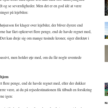
ndt og se seværdigheder. Men det er en god idé at være
nger på lejebilen:
højsæson for klager over lejebiler, der bliver dyrere end
erne har fået opkrævet flere penge, end de havde regnet med,
 Det kan dreje sig om mange tusinde kroner, siger direktør i
g passivt, men holder øje med, om du får nogle uventede
 hjem
ukket flere penge, end de havde regnet med, eller der dukker
re være, at du på rejsedestinationen fik tilbudt en forsikring
ene igen:
Ni