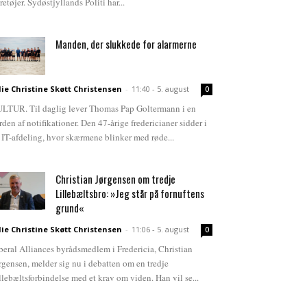
retøjer. Sydøstjyllands Politi har...
Manden, der slukkede for alarmerne
lie Christine Skøtt Christensen
-
11:40 - 5. august
0
LTUR. Til daglig lever Thomas Pap Goltermann i en
rden af notifikationer. Den 47-årige fredericianer sidder i
 IT-afdeling, hvor skærmene blinker med røde...
Christian Jørgensen om tredje
Lillebæltsbro: »Jeg står på fornuftens
grund«
lie Christine Skøtt Christensen
-
11:06 - 5. august
0
beral Alliances byrådsmedlem i Fredericia, Christian
rgensen, melder sig nu i debatten om en tredje
llebæltsforbindelse med et krav om viden. Han vil se...