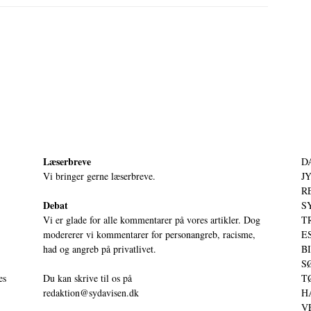
Læserbreve
D
Vi bringer gerne læserbreve.
JY
RE
Debat
S
Vi er glade for alle kommentarer på vores artikler. Dog
T
modererer vi kommentarer for personangreb, racisme,
ES
had og angreb på privatlivet.
BI
SØ
es
Du kan skrive til os på
TØ
redaktion@sydavisen.dk
HA
VE