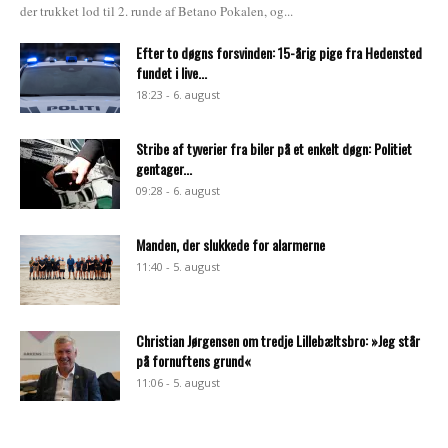
der trukket lod til 2. runde af Betano Pokalen, og...
Efter to døgns forsvinden: 15-årig pige fra Hedensted
fundet i live...
18:23 - 6. august
Stribe af tyverier fra biler på et enkelt døgn: Politiet
gentager...
09:28 - 6. august
Manden, der slukkede for alarmerne
11:40 - 5. august
Christian Jørgensen om tredje Lillebæltsbro: »Jeg står
på fornuftens grund«
11:06 - 5. august