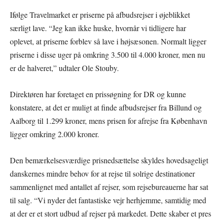
Ifølge Travelmarket er priserne på afbudsrejser i øjeblikket
særligt lave. “Jeg kan ikke huske, hvornår vi tidligere har
oplevet, at priserne forblev så lave i højsæsonen. Normalt ligger
priserne i disse uger på omkring 3.500 til 4.000 kroner, men nu
er de halveret,” udtaler Ole Stouby.
Direktøren har foretaget en prissøgning for DR og kunne
konstatere, at det er muligt at finde afbudsrejser fra Billund og
Aalborg til 1.299 kroner, mens prisen for afrejse fra København
ligger omkring 2.000 kroner.
Den bemærkelsesværdige prisnedsættelse skyldes hovedsageligt
danskernes mindre behov for at rejse til solrige destinationer
sammenlignet med antallet af rejser, som rejsebureauerne har sat
til salg. “Vi nyder det fantastiske vejr herhjemme, samtidig med
at der er et stort udbud af rejser på markedet. Dette skaber et pres