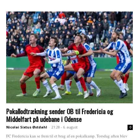
Pokallodtrækning sender OB til Fredericia og
Middelfart på udebane i Odense
Nicolai Sixtus Østdahl
-
21:28 - 6. august
0
FC Fredericia kan se frem til et brag af en pokalkamp. Torsdag aften blev