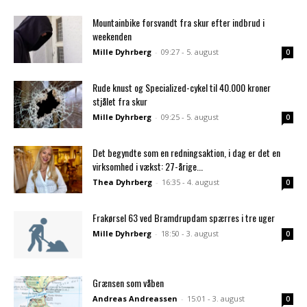
Mountainbike forsvandt fra skur efter indbrud i
weekenden
Mille Dyhrberg
-
09:27 - 5. august
0
Rude knust og Specialized-cykel til 40.000 kroner
stjålet fra skur
Mille Dyhrberg
-
09:25 - 5. august
0
Det begyndte som en redningsaktion, i dag er det en
virksomhed i vækst: 27-årige...
Thea Dyhrberg
-
16:35 - 4. august
0
Frakørsel 63 ved Bramdrupdam spærres i tre uger
Mille Dyhrberg
-
18:50 - 3. august
0
Grænsen som våben
Andreas Andreassen
-
15:01 - 3. august
0