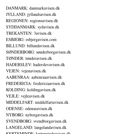
DANMARK: danmarkavisen.dk
JYLLAND: jyllandsavisen.dk
REGIONEN: regionsavisen.dk
SYDDANMARK: sydavisen.dk
TREKANTEN: 3avisen.dk
ESBJERG: esbjergavisen.com
BILLUND: billundavisen.dk
SØNDERBORG: sønderborgavisen.dk
TØNDER: tønderavisen.dk
HADERSLEV: haderslevavisen.dk
VEJEN: vejenavisen.dk
AABENRAA: aabenraaavisen.dk
FREDERICIA: fredericiaavisen.dk
KOLDING: koldingavisen.dk
VEJLE: vejleavisen.dk
MIDDELFART: middelfartavisen.dk
ODENSE: odenseavisen.dk
NYBORG: nyborgavisen.dk
SVENDBORG: svendborgavisen.dk
LANGELAND: langelandavisen.dk
KERTEMINDE: kertemindeavisen.dk