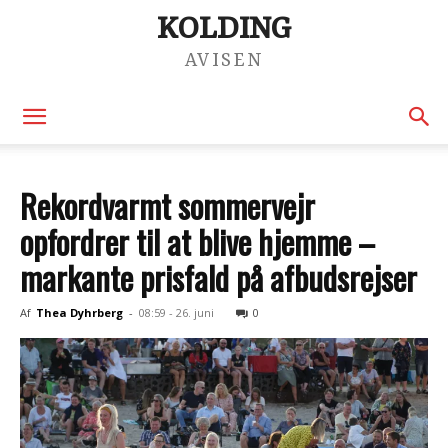
KOLDING
AVISEN
Rekordvarmt sommervejr
opfordrer til at blive hjemme –
markante prisfald på afbudsrejser
Af
Thea Dyhrberg
-
08:59 - 26. juni
0