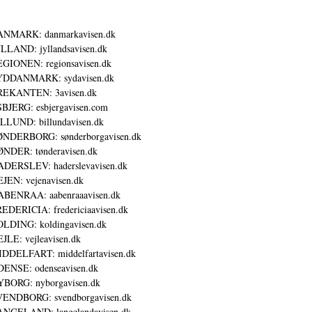
ANMARK: danmarkavisen.dk
LLAND: jyllandsavisen.dk
GIONEN: regionsavisen.dk
YDDANMARK: sydavisen.dk
REKANTEN: 3avisen.dk
BJERG: esbjergavisen.com
LLUND: billundavisen.dk
NDERBORG: sønderborgavisen.dk
NDER: tønderavisen.dk
DERSLEV: haderslevavisen.dk
JEN: vejenavisen.dk
BENRAA: aabenraaavisen.dk
EDERICIA: fredericiaavisen.dk
LDING: koldingavisen.dk
JLE: vejleavisen.dk
DDELFART: middelfartavisen.dk
ENSE: odenseavisen.dk
BORG: nyborgavisen.dk
ENDBORG: svendborgavisen.dk
NGELAND: langelandavisen.dk