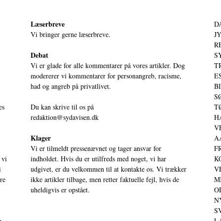
Læserbreve
D
Vi bringer gerne læserbreve.
JY
RE
Debat
S
Vi er glade for alle kommentarer på vores artikler. Dog
T
modererer vi kommentarer for personangreb, racisme,
ES
had og angreb på privatlivet.
BI
SØ
es
Du kan skrive til os på
TØ
redaktion@sydavisen.dk
HA
VE
Klager
AA
Vi er tilmeldt pressenævnet og tager ansvar for
FR
 vi
indholdet. Hvis du er utilfreds med noget, vi har
KO
i
udgivet, er du velkommen til at kontakte os. Vi trækker
VE
ere
ikke artikler tilbage, men retter faktuelle fejl, hvis de
MI
uheldigvis er opstået.
OD
NY
SV
g.
LA