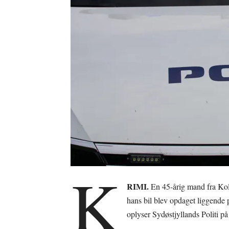
K
RIMI.
En 45-årig mand fra Kol
hans bil blev opdaget liggende
oplyser Sydøstjyllands Politi på