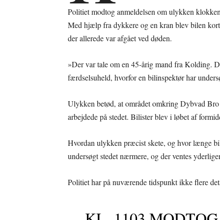
Politiet modtog anmeldelsen om ulykken klokken 
Med hjælp fra dykkere og en kran blev bilen kort t
der allerede var afgået ved døden.
»Der var tale om en 45-årig mand fra Kolding. De
færdselsuheld, hvorfor en bilinspektør har undersø
Ulykken betød, at området omkring Dybvad Bro b
arbejdede på stedet. Bilister blev i løbet af formidd
Hvordan ulykken præcist skete, og hvor længe bilen
undersøgt stedet nærmere, og der ventes yderliger
Politiet har på nuværende tidspunkt ikke flere deta
KL. 1103 MODTOG