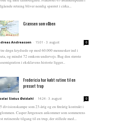
bne sig med tålmodighed. Frakørsel 63 Bramdrupdam i
dgående retning bliver nemlig spærret i cirka...
Grænsen som våben
dreas Andreassen
-
15:01 - 3. august
0
 tre døgn krydsede op mod 60.000 mennesker ind i
uta, og mindst 72 omkom undervejs. Bag den største
ssemigration i eksklavens historie ligger...
Fredericia har købt rutine til en
presset trup
colai Sixtus Østdahl
-
14:24 - 3. august
0
5 divisionskampe som 23-årig og en fireårig kontrakt i
glommen. Casper Jørgensen ankommer som sommerens
st rutinerede tilgang til en trup, der stillede med...