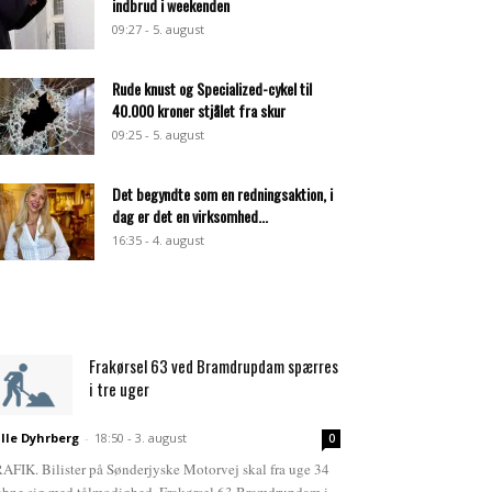
indbrud i weekenden
09:27 - 5. august
Rude knust og Specialized-cykel til
40.000 kroner stjålet fra skur
09:25 - 5. august
Det begyndte som en redningsaktion, i
dag er det en virksomhed...
16:35 - 4. august
Frakørsel 63 ved Bramdrupdam spærres
i tre uger
lle Dyhrberg
-
18:50 - 3. august
0
AFIK. Bilister på Sønderjyske Motorvej skal fra uge 34