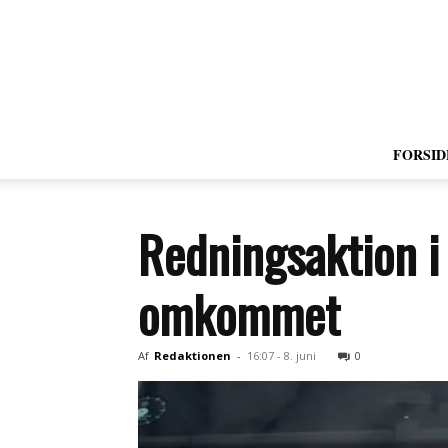
FORSID
Redningsaktion i
omkommet
Af
Redaktionen
-
16:07 - 8. juni
0