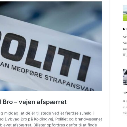
Ni
SP
Su
mi
IF,
Th
KR
st
væ