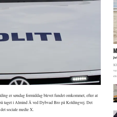
M
Ju
KU
ve
en
ding er søndag formiddag blevet fundet omkommet, efter at
 på taget i Almind Å ved Dybvad Bro på Koldingvej. Det
 det sociale medie X.