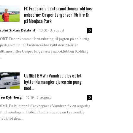
FC Fredericia henter midtbaneprofil hos
naboerne: Casper Jørgensen får fire år
på Monjasa Park
colai Sixtus Østdahl
-
13:00 - 3. august
0
ORT. Der er kommet forstærkning til jagten på en hurtig
perliga-retur. FC Fredericia har købt den 23-årige
dtbanespiller Casper Jørgensen i naboklubben Kolding
...
Uaflåst BMW i Vamdrup blev et let
bytte: Nu mangler ejeren sin pung
med...
ea Dyhrberg
-
10:19 - 3. august
0
IMI. En bilejer på Skovbrynet i Vamdrup fik en ærgerlig
art på søndagen. I løbet af natten havde en tyv nemlig
ret forbi den...