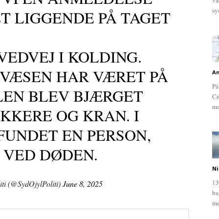
væ
sy
ET LIGGENDE PÅ TAGET
EDVEJ I KOLDING.
DVÆSEN HAR VÆRET PÅ
An
På
LEN BLEV BJÆRGET
Ce
ma
KKERE OG KRAN. I
FUNDET EN PERSON,
 VED DØDEN.
Ni
13
iti (@SydOjylPoliti)
June 8, 2025
ba
me