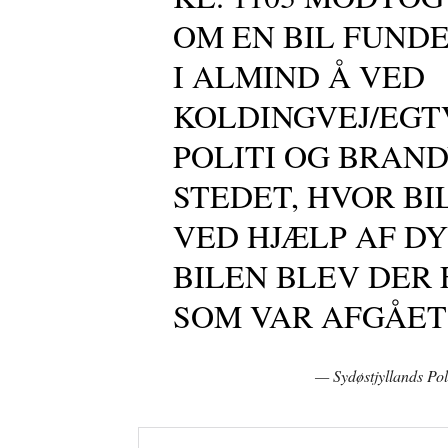
OM EN BIL FUND
I ALMIND Å VED
KOLDINGVEJ/EGTV
POLITI OG BRAN
STEDET, HVOR BI
VED HJÆLP AF DY
BILEN BLEV DER 
SOM VAR AFGÅET
— Sydøstjyllands Pol