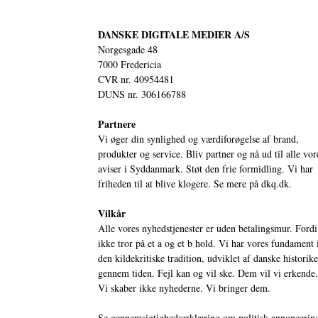
DANSKE DIGITALE MEDIER A/S
Norgesgade 48
7000 Fredericia
CVR nr. 40954481
DUNS nr. 306166788
Partnere
Vi øger din synlighed og værdiforøgelse af brand,
produkter og service. Bliv partner og nå ud til alle vor
aviser i Syddanmark. Støt den frie formidling. Vi har
friheden til at blive klogere. Se mere på
dkq.dk.
Vilkår
Alle vores nyhedstjenester er uden betalingsmur. Fordi
ikke tror på et a og et b hold. Vi har vores fundament 
den kildekritiske tradition, udviklet af danske historik
gennem tiden. Fejl kan og vil ske. Dem vil vi erkende.
Vi skaber ikke nyhederne. Vi bringer dem.
Se gennemsigtighedserklæring om politisk annoncerin