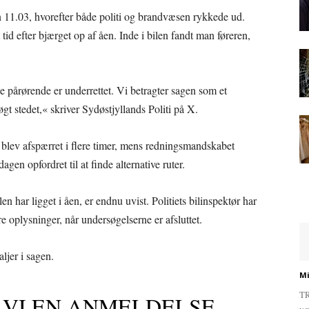
11.03, hvorefter både politi og brandvæsen rykkede ud.
id efter bjærget op af åen. Inde i bilen fandt man føreren,
 pårørende er underrettet. Vi betragter sagen som et
gt stedet,« skriver Sydøstjyllands Politi på X.
lev afspærret i flere timer, mens redningsmandskabet
agen opfordret til at finde alternative ruter.
 har ligget i åen, er endnu uvist. Politiets bilinspektør har
e oplysninger, når undersøgelserne er afsluttet.
ljer i sagen.
Mi
TR
 VI EN ANMELDELSE