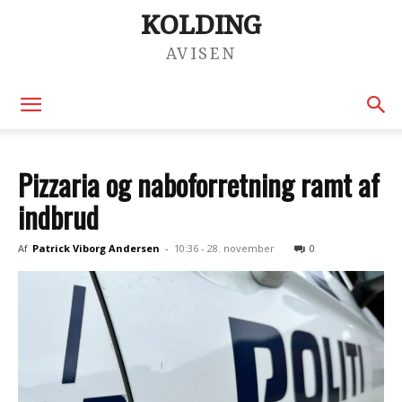
KOLDING
AVISEN
Pizzaria og naboforretning ramt af
indbrud
Af
Patrick Viborg Andersen
-
10:36 - 28. november
0