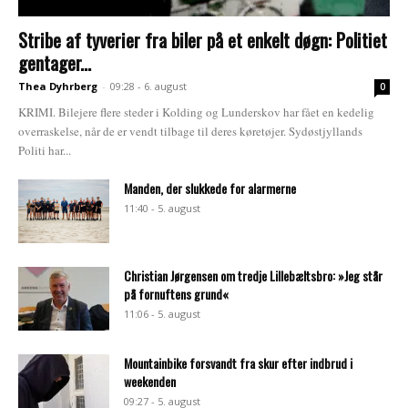
Stribe af tyverier fra biler på et enkelt døgn: Politiet
gentager...
Thea Dyhrberg
-
09:28 - 6. august
0
KRIMI. Bilejere flere steder i Kolding og Lunderskov har fået en kedelig
overraskelse, når de er vendt tilbage til deres køretøjer. Sydøstjyllands
Politi har...
Manden, der slukkede for alarmerne
11:40 - 5. august
Christian Jørgensen om tredje Lillebæltsbro: »Jeg står
på fornuftens grund«
11:06 - 5. august
Mountainbike forsvandt fra skur efter indbrud i
weekenden
09:27 - 5. august