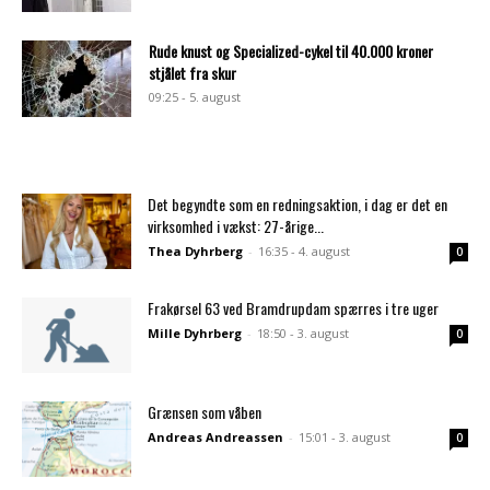
Rude knust og Specialized-cykel til 40.000 kroner
stjålet fra skur
09:25 - 5. august
Det begyndte som en redningsaktion, i dag er det en
virksomhed i vækst: 27-årige...
Thea Dyhrberg
-
16:35 - 4. august
0
Frakørsel 63 ved Bramdrupdam spærres i tre uger
Mille Dyhrberg
-
18:50 - 3. august
0
Grænsen som våben
Andreas Andreassen
-
15:01 - 3. august
0