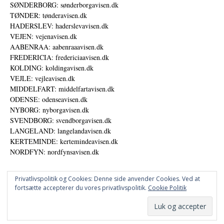
SØNDERBORG: sønderborgavisen.dk
TØNDER: tønderavisen.dk
HADERSLEV: haderslevavisen.dk
VEJEN: vejenavisen.dk
AABENRAA: aabenraaavisen.dk
FREDERICIA: fredericiaavisen.dk
KOLDING: koldingavisen.dk
VEJLE: vejleavisen.dk
MIDDELFART: middelfartavisen.dk
ODENSE: odenseavisen.dk
NYBORG: nyborgavisen.dk
SVENDBORG: svendborgavisen.dk
LANGELAND: langelandavisen.dk
KERTEMINDE: kertemindeavisen.dk
NORDFYN: nordfynsavisen.dk
Privatlivspolitik og Cookies: Denne side anvender Cookies. Ved at
fortsætte accepterer du vores privatlivspolitik.
Cookie Politik
Annoncer
Udgiver
© DANSKE DIGITALE MEDIER A/S - NYHEDER, ANALYSER OG PERSPEKTIVER