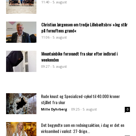
11:40 - 5. august
Christian Jørgensen om tredje Lillebæltsbro: »Jeg står
på fornuftens grund«
11:06 - 5. august
Mountainbike forsvandt fra skur efter indbrud i
weekenden
09:27 - 5. august
Rude knust og Specialized-cykel til 40.000 kroner
stjålet fra skur
Mille Dyhrberg
-
09:25 - 5. august
0
Det begyndte som en redningsaktion, i dag er det en
virksomhed i vækst: 27-årige...