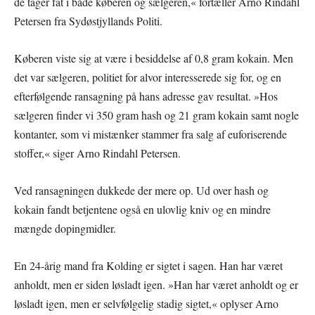
de tager fat i både køberen og sælgeren,« fortæller Arno Rindahl
Petersen fra Sydøstjyllands Politi.
Køberen viste sig at være i besiddelse af 0,8 gram kokain. Men
det var sælgeren, politiet for alvor interesserede sig for, og en
efterfølgende ransagning på hans adresse gav resultat. »Hos
sælgeren finder vi 350 gram hash og 21 gram kokain samt nogle
kontanter, som vi mistænker stammer fra salg af euforiserende
stoffer,« siger Arno Rindahl Petersen.
Ved ransagningen dukkede der mere op. Ud over hash og
kokain fandt betjentene også en ulovlig kniv og en mindre
mængde dopingmidler.
En 24-årig mand fra Kolding er sigtet i sagen. Han har været
anholdt, men er siden løsladt igen. »Han har været anholdt og er
løsladt igen, men er selvfølgelig stadig sigtet,« oplyser Arno