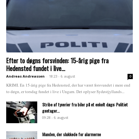
Efter to døgns forsvinden: 15-årig pige fra
Hedensted fundet i live...
Andreas Andreassen
-
18:23 - 6. august
0
KRIMI. En 15-årig pige fra Hedensted, der har været forsvundet i mere end
to døgn, er torsdag fundet i live i Ungarn. Det oplyser Sydøstjyllands...
Stribe af tyverier fra biler på et enkelt døgn: Politiet
gentager...
09:28 - 6. august
Manden, der slukkede for alarmerne