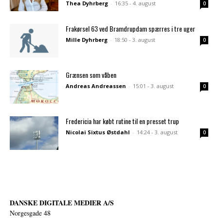
Thea Dyhrberg
-
16:35 - 4. august
0
Frakørsel 63 ved Bramdrupdam spærres i tre uger
Mille Dyhrberg
-
18:50 - 3. august
0
Grænsen som våben
Andreas Andreassen
-
15:01 - 3. august
0
Fredericia har købt rutine til en presset trup
Nicolai Sixtus Østdahl
-
14:24 - 3. august
0
DANSKE DIGITALE MEDIER A/S
Norgesgade 48