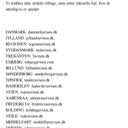
Vi trækker ikke artikler tilbage, men retter faktuelle fejl, hvis de
uheldigvis er opstået.
DANMARK: danmarkavisen.dk
JYLLAND: jyllandsavisen.dk
REGIONEN: regionsavisen.dk
SYDDANMARK: sydavisen.dk
TREKANTEN: 3avisen.dk
ESBJERG: esbjergavisen.com
BILLUND: billundavisen.dk
SØNDERBORG: sønderborgavisen.dk
TØNDER: tønderavisen.dk
HADERSLEV: haderslevavisen.dk
VEJEN: vejenavisen.dk
AABENRAA: aabenraaavisen.dk
FREDERICIA: fredericiaavisen.dk
KOLDING: koldingavisen.dk
VEJLE: vejleavisen.dk
MIDDELFART: middelfartavisen.dk
ODENSE: odenseavisen.dk