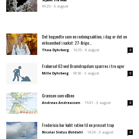
09:25 - 5. august
Det begyndte som en redningsaktion, i dag er det en
virksomhed i vækst: 27-årige...
Thea Dyhrberg
-
16:35 - 4. august
0
Frakørsel 63 ved Bramdrupdam spærres i tre uger
Mille Dyhrberg
-
18:50 - 3. august
0
Grænsen som våben
Andreas Andreassen
-
15:01 - 3. august
0
Fredericia har købt rutine til en presset trup
Nicolai Sixtus Østdahl
-
14:24 - 3. august
0