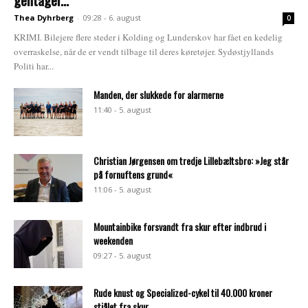
Thea Dyhrberg
-
09:28 - 6. august
0
KRIMI. Bilejere flere steder i Kolding og Lunderskov har fået en kedelig
overraskelse, når de er vendt tilbage til deres køretøjer. Sydøstjyllands
Politi har...
Manden, der slukkede for alarmerne
11:40 - 5. august
Christian Jørgensen om tredje Lillebæltsbro: »Jeg står
på fornuftens grund«
11:06 - 5. august
Mountainbike forsvandt fra skur efter indbrud i
weekenden
09:27 - 5. august
Rude knust og Specialized-cykel til 40.000 kroner
stjålet fra skur