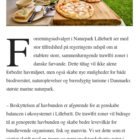
F
orretningsudvalget i Naturpark Lillebælt ser med
stor tilfredshed på regeringens udspil om at
etablere store, sammenhængende trawlfri zoner i
danske farvande. Dette tiltag vil ikke alene
forbedre havmiljøet, men også skabe nye muligheder for både
biodiversitet, naturoplevelser og bæredygtig turisme i Danmarks
største marine naturpark.
– Beskyttelsen af havbunden er afgørende for at genskabe
balancen i økosystemet i Lillebælt. De trawlfri zoner vil bidrage
til at genoprette havbunden og skabe bedre levevilkår for
bundlevende organismer, fisk og marsvin. Vi ser dette som et
vigtigt skridt mod en rigere og mere modstandsdygtig natur i