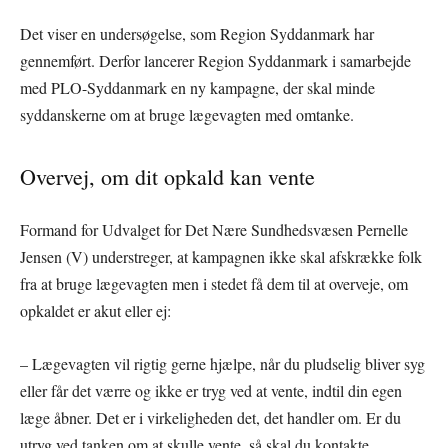
Det viser en undersøgelse, som Region Syddanmark har
gennemført. Derfor lancerer Region Syddanmark i samarbejde
med PLO-Syddanmark en ny kampagne, der skal minde
syddanskerne om at bruge lægevagten med omtanke.
Overvej, om dit opkald kan vente
Formand for Udvalget for Det Nære Sundhedsvæsen Pernelle
Jensen (V) understreger, at kampagnen ikke skal afskrække folk
fra at bruge lægevagten men i stedet få dem til at overveje, om
opkaldet er akut eller ej:
– Lægevagten vil rigtig gerne hjælpe, når du pludselig bliver syg
eller får det værre og ikke er tryg ved at vente, indtil din egen
læge åbner. Det er i virkeligheden det, det handler om. Er du
utryg ved tanken om at skulle vente, så skal du kontakte