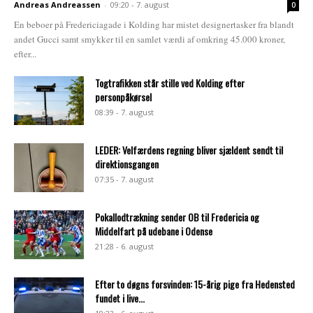
Andreas Andreassen
-
09:20 - 7. august
0
En beboer på Fredericiagade i Kolding har mistet designertasker fra blandt
andet Gucci samt smykker til en samlet værdi af omkring 45.000 kroner,
efter...
Togtrafikken står stille ved Kolding efter
personpåkørsel
08:39 - 7. august
LEDER: Velfærdens regning bliver sjældent sendt til
direktionsgangen
07:35 - 7. august
Pokallodtrækning sender OB til Fredericia og
Middelfart på udebane i Odense
21:28 - 6. august
Efter to døgns forsvinden: 15-årig pige fra Hedensted
fundet i live...