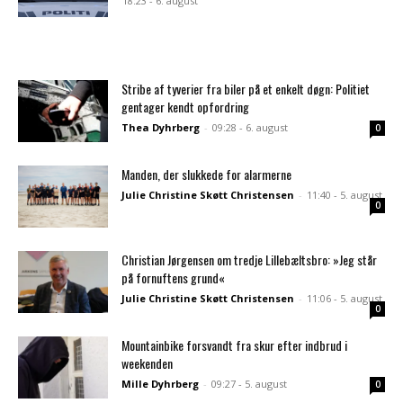
18:23 - 6. august
Stribe af tyverier fra biler på et enkelt døgn: Politiet
gentager kendt opfordring
Thea Dyhrberg
-
09:28 - 6. august
0
Manden, der slukkede for alarmerne
Julie Christine Skøtt Christensen
-
11:40 - 5. august
0
Christian Jørgensen om tredje Lillebæltsbro: »Jeg står
på fornuftens grund«
Julie Christine Skøtt Christensen
-
11:06 - 5. august
0
Mountainbike forsvandt fra skur efter indbrud i
weekenden
Mille Dyhrberg
-
09:27 - 5. august
0