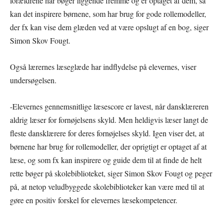
forældrene har bøger liggende fremme og er optaget af dem, så
kan det inspirere børnene, som har brug for gode rollemodeller,
der fx kan vise dem glæden ved at være opslugt af en bog, siger
Simon Skov Fougt.
Også lærernes læseglæde har indflydelse på elevernes, viser
undersøgelsen.
-Elevernes gennemsnitlige læsescore er lavest, når dansklæreren
aldrig læser for fornøjelsens skyld. Men heldigvis læser langt de
fleste dansklærere for deres fornøjelses skyld. Igen viser det, at
børnene har brug for rollemodeller, der oprigtigt er optaget af at
læse, og som fx kan inspirere og guide dem til at finde de helt
rette bøger på skolebiblioteket, siger Simon Skov Fougt og peger
på, at netop veludbyggede skolebiblioteker kan være med til at
gøre en positiv forskel for elevernes læsekompetencer.