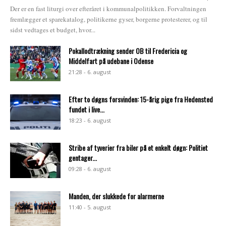
Der er en fast liturgi over efteråret i kommunalpolitikken. Forvaltningen
fremlægger et sparekatalog, politikerne gyser, borgerne protesterer, og til
sidst vedtages et budget, hvor...
Pokallodtrækning sender OB til Fredericia og
Middelfart på udebane i Odense
21:28 - 6. august
Efter to døgns forsvinden: 15-årig pige fra Hedensted
fundet i live...
18:23 - 6. august
Stribe af tyverier fra biler på et enkelt døgn: Politiet
gentager...
09:28 - 6. august
Manden, der slukkede for alarmerne
11:40 - 5. august