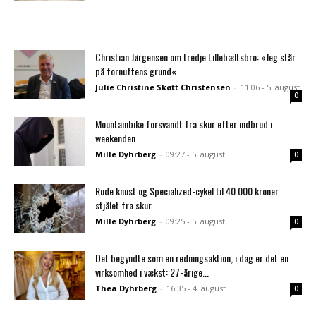
Christian Jørgensen om tredje Lillebæltsbro: »Jeg står
på fornuftens grund«
Julie Christine Skøtt Christensen
-
11:06 - 5. august
0
Mountainbike forsvandt fra skur efter indbrud i
weekenden
Mille Dyhrberg
-
09:27 - 5. august
0
Rude knust og Specialized-cykel til 40.000 kroner
stjålet fra skur
Mille Dyhrberg
-
09:25 - 5. august
0
Det begyndte som en redningsaktion, i dag er det en
virksomhed i vækst: 27-årige...
Thea Dyhrberg
-
16:35 - 4. august
0