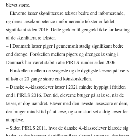
blevet større.
– Eleverne læser skønlitterære tekster bedre end informerende,
og deres læsekompetence i informerende tekster er faldet
signifikant siden 2016. Dette gælder til gengæld ikke for læsning
af de skønlitterære tekster.
– I Danmark læser piger i gennemsnit stadig signifikant bedre
end drenge. Forskellen mellem pigers og drenges læsning i
Danmark har været stabil i alle PIRLS-runder siden 2006.
– Forskellen mellem de svageste og de dygtigste læsere på tværs
af køn er 20 gange større end kønsforskellen.
– Danske 4.-klasseelever læser i 2021 mindre hyppigt i fritiden
end i PIRLS 2016. Den tid, eleverne bruger på at læse, når de
læser, er dog uændret. Elever med den laveste læsescore er dem,
der bruger mindst tid på at læse, og som stort set aldrig læser for
at opleve.
– Siden PIRLS 2011, hvor de danske 4.-klasseelever klarede sig
bedst, er der kommet signifikant flere elever i gruppen, der læser