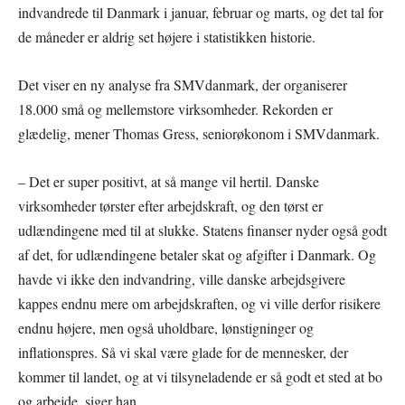
indvandrede til Danmark i januar, februar og marts, og det tal for
de måneder er aldrig set højere i statistikken historie.
Det viser en ny analyse fra SMVdanmark, der organiserer
18.000 små og mellemstore virksomheder. Rekorden er
glædelig, mener Thomas Gress, seniorøkonom i SMVdanmark.
– Det er super positivt, at så mange vil hertil. Danske
virksomheder tørster efter arbejdskraft, og den tørst er
udlændingene med til at slukke. Statens finanser nyder også godt
af det, for udlændingene betaler skat og afgifter i Danmark. Og
havde vi ikke den indvandring, ville danske arbejdsgivere
kappes endnu mere om arbejdskraften, og vi ville derfor risikere
endnu højere, men også uholdbare, lønstigninger og
inflationspres. Så vi skal være glade for de mennesker, der
kommer til landet, og at vi tilsyneladende er så godt et sted at bo
og arbejde, siger han.