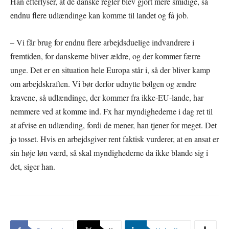
Han efterlyser, at de danske regler blev gjort mere smidige, så
endnu flere udlændinge kan komme til landet og få job.
– Vi får brug for endnu flere arbejdsduelige indvandrere i
fremtiden, for danskerne bliver ældre, og der kommer færre
unge. Det er en situation hele Europa står i, så der bliver kamp
om arbejdskraften. Vi bør derfor udnytte bølgen og ændre
kravene, så udlændinge, der kommer fra ikke-EU-lande, har
nemmere ved at komme ind. Fx har myndighederne i dag ret til
at afvise en udlænding, fordi de mener, han tjener for meget. Det
jo tosset. Hvis en arbejdsgiver rent faktisk vurderer, at en ansat er
sin høje løn værd, så skal myndighederne da ikke blande sig i
det, siger han.