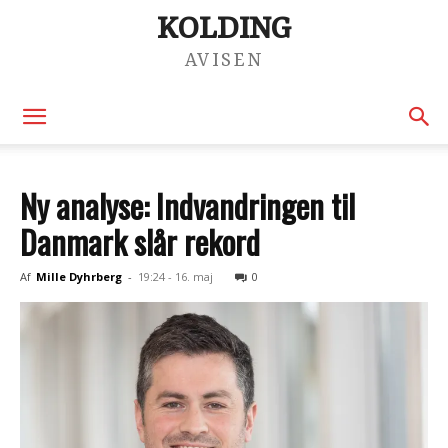
KOLDING
AVISEN
Ny analyse: Indvandringen til
Danmark slår rekord
Af
Mille Dyhrberg
-
19:24 - 16. maj
0