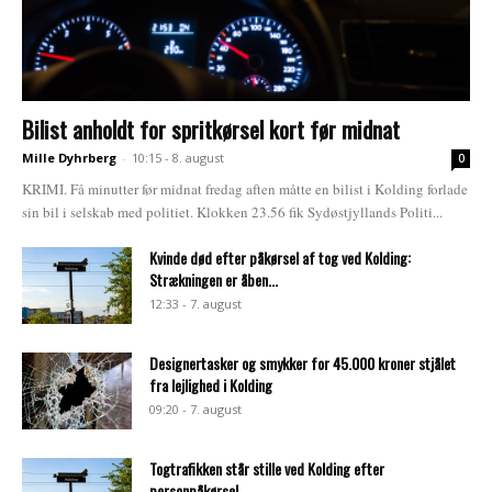
Bilist anholdt for spritkørsel kort før midnat
Mille Dyhrberg
-
10:15 - 8. august
0
KRIMI. Få minutter før midnat fredag aften måtte en bilist i Kolding forlade
sin bil i selskab med politiet. Klokken 23.56 fik Sydøstjyllands Politi...
Kvinde død efter påkørsel af tog ved Kolding:
Strækningen er åben...
12:33 - 7. august
Designertasker og smykker for 45.000 kroner stjålet
fra lejlighed i Kolding
09:20 - 7. august
Togtrafikken står stille ved Kolding efter
personpåkørsel