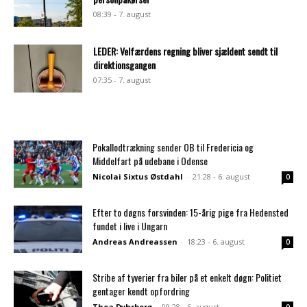
08:39 - 7. august
LEDER: Velfærdens regning bliver sjældent sendt til
direktionsgangen
07:35 - 7. august
Pokallodtrækning sender OB til Fredericia og
Middelfart på udebane i Odense
Nicolai Sixtus Østdahl
-
21:28 - 6. august
0
Efter to døgns forsvinden: 15-årig pige fra Hedensted
fundet i live i Ungarn
Andreas Andreassen
-
18:23 - 6. august
0
Stribe af tyverier fra biler på et enkelt døgn: Politiet
gentager kendt opfordring
Thea Dyhrberg
-
09:28 - 6. august
0