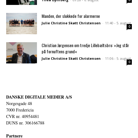
Manden, der slukkede for alarmerne
Julie Christine Skøtt Christensen
-
11:40 - 5. august
0
Christian Jørgensen om tredje Lillebæltsbro: »Jeg står
på fornuftens grund«
Julie Christine Skøtt Christensen
-
11:06 - 5. august
0
DANSKE DIGITALE MEDIER A/S
Norgesgade 48
7000 Fredericia
CVR nr. 40954481
DUNS nr. 306166788
Partnere