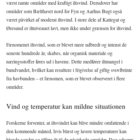
værst ramte områder med kraftigt iltsvind. Derudover har
områder som Bælthavet nord for Fyn og Aarhus Bugt også
været påvirket af moderat iltsvind. I store dele af Kattegat og
Øresund er iltniveauet lavt, men ikke under grænsen for iltsvind.
Fænomenet iltsvind, som er blevet mere udbredt og intenst de
seneste hundrede år, skabes, når organisk materiale og
næringsstoffer føres ud i havene. Dette medfører iltmangel i
bundvandet, hvilket kan resultere i frigivelse af giftig svovlbrinte
fra havbunden – et fænomen, som er blevet observeret i flere
områder.
Vind og temperatur kan mildne situationen
Forskerne forventer, at iltsvindet kan blive mindre omfattende i
den kommende måned, hvis blæst og lavere temperaturer kan
blande vandet og tilføre ilt til de påvirkede områder. Dog advares