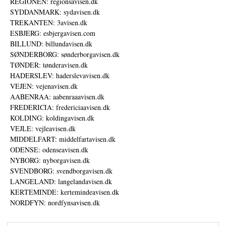
REGIONEN: regionsavisen.dk
SYDDANMARK: sydavisen.dk
TREKANTEN: 3avisen.dk
ESBJERG: esbjergavisen.com
BILLUND: billundavisen.dk
SØNDERBORG: sønderborgavisen.dk
TØNDER: tønderavisen.dk
HADERSLEV: haderslevavisen.dk
VEJEN: vejenavisen.dk
AABENRAA: aabenraaavisen.dk
FREDERICIA: fredericiaavisen.dk
KOLDING: koldingavisen.dk
VEJLE: vejleavisen.dk
MIDDELFART: middelfartavisen.dk
ODENSE: odenseavisen.dk
NYBORG: nyborgavisen.dk
SVENDBORG: svendborgavisen.dk
LANGELAND: langelandavisen.dk
KERTEMINDE: kertemindeavisen.dk
NORDFYN: nordfynsavisen.dk