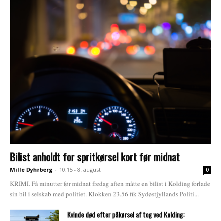
Bilist anholdt for spritkørsel kort før midnat
Mille Dyhrberg
-
10:15 - 8. august
0
KRIMI. Få minutter før midnat fredag aften måtte en bilist i Kolding forlade
sin bil i selskab med politiet. Klokken 23.56 fik Sydøstjyllands Politi...
Kvinde død efter påkørsel af tog ved Kolding: