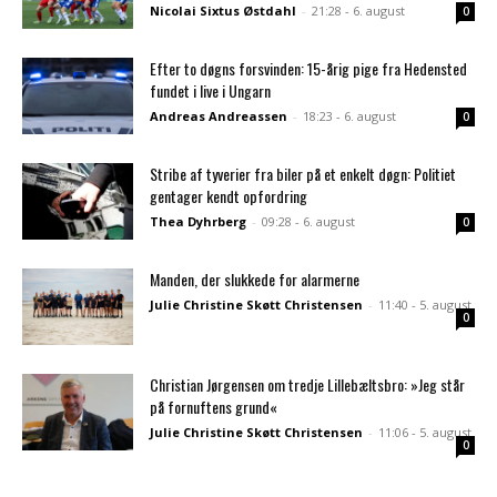
Nicolai Sixtus Østdahl
-
21:28 - 6. august
0
Efter to døgns forsvinden: 15-årig pige fra Hedensted
fundet i live i Ungarn
Andreas Andreassen
-
18:23 - 6. august
0
Stribe af tyverier fra biler på et enkelt døgn: Politiet
gentager kendt opfordring
Thea Dyhrberg
-
09:28 - 6. august
0
Manden, der slukkede for alarmerne
Julie Christine Skøtt Christensen
-
11:40 - 5. august
0
Christian Jørgensen om tredje Lillebæltsbro: »Jeg står
på fornuftens grund«
Julie Christine Skøtt Christensen
-
11:06 - 5. august
0