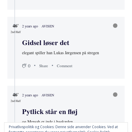
46′
2 years ago
AVISEN
2nd Half
Gidsel løser det
elegant spiller han Lukas Jørgensen på stregen
0
Share
Comment
46′
2 years ago
AVISEN
2nd Half
Pytlick står en fløj
og Mensah er inde i bagkæden.
Privatlivspolitik og Cookies: Denne side anvender Cookies. Ved at