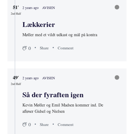
51′
2 years ago
AVISEN
2nd Half
Lækkerier
Møller med et vildt udkast og mål på kontra
0
Share
Comment
49′
2 years ago
AVISEN
2nd Half
Så der fyraften igen
Kevin Møller og Emil Madsen kommer ind. De
afløser Gidsel og Nielsen
0
Share
Comment