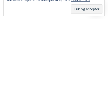
fortsætte accepterer du vores privatlivspolitik.
Cookie Politik
0
Share
Comment
45′
2 years ago
AVISEN
2nd Half
Hvad gør Danmark nu?
Emil Jakobsen får udvisning. Og Landin har rødt
kort...
0
Share
Comment
44′
2 years ago
AVISEN
2nd Half
KAptajnen takker af