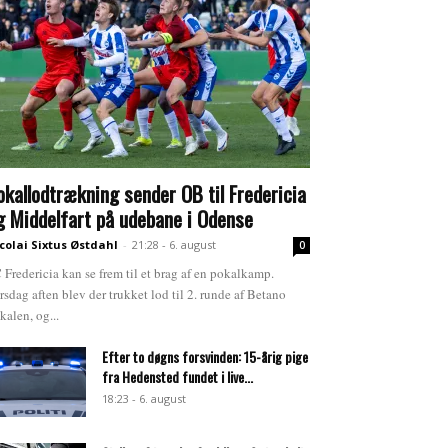
okallodtrækning sender OB til Fredericia
g Middelfart på udebane i Odense
colai Sixtus Østdahl
-
21:28 - 6. august
0
 Fredericia kan se frem til et brag af en pokalkamp.
rsdag aften blev der trukket lod til 2. runde af Betano
kalen, og...
Efter to døgns forsvinden: 15-årig pige
fra Hedensted fundet i live...
18:23 - 6. august