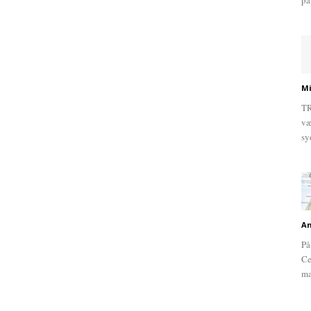
på
Mi
TR
væ
sy
An
På
Ce
ma