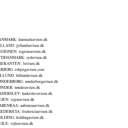
ANMARK: danmarkavisen.dk
LLAND: jyllandsavisen.dk
GIONEN: regionsavisen.dk
YDDANMARK: sydavisen.dk
REKANTEN: 3avisen.dk
BJERG: esbjergavisen.com
LLUND: billundavisen.dk
NDERBORG: sønderborgavisen.dk
NDER: tønderavisen.dk
DERSLEV: haderslevavisen.dk
JEN: vejenavisen.dk
BENRAA: aabenraaavisen.dk
EDERICIA: fredericiaavisen.dk
LDING: koldingavisen.dk
JLE: vejleavisen.dk