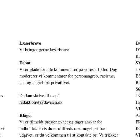
Læserbreve
D
Vi bringer gerne læserbreve.
JY
RE
Debat
S
Vi er glade for alle kommentarer på vores artikler. Dog
T
modererer vi kommentarer for personangreb, racisme,
ES
had og angreb på privatlivet.
BI
SØ
es
Du kan skrive til os på
TØ
redaktion@sydavisen.dk
HA
VE
Klager
AA
Vi er tilmeldt pressenævnet og tager ansvar for
FR
 vi
indholdet. Hvis du er utilfreds med noget, vi har
KO
i
udgivet, er du velkommen til at kontakte os. Vi trækker
VE