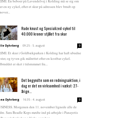
IMI. En beboer på Lavendelvej i Kolding må se sig om
ter en ny cykel, efter et skur på adressen blev brudt op
nover...
Rude knust og Specialized-cykel til
40.000 kroner stjålet fra skur
lle Dyhrberg
-
09:25 - 5. august
0
IMI. Et skur i Goldbækparken i Kolding har haft ubudne
ster, og tyven gik målrettet efter en kostbar cykel.
dbruddet er sket i tidsrummet fra...
Det begyndte som en redningsaktion, i
dag er det en virksomhed i vækst: 27-
årige...
ea Dyhrberg
-
16:35 - 4. august
0
SINESS. Morgenen den 11. november lignede alle de
dre. Sara Beadle Kops mødte ind på arbejde i Panayotis