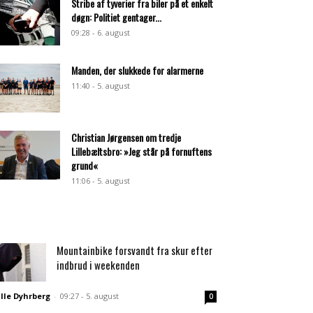
Stribe af tyverier fra biler på et enkelt
døgn: Politiet gentager...
09:28 - 6. august
Manden, der slukkede for alarmerne
11:40 - 5. august
Christian Jørgensen om tredje
Lillebæltsbro: »Jeg står på fornuftens
grund«
11:06 - 5. august
Mountainbike forsvandt fra skur efter
indbrud i weekenden
lle Dyhrberg
-
09:27 - 5. august
0