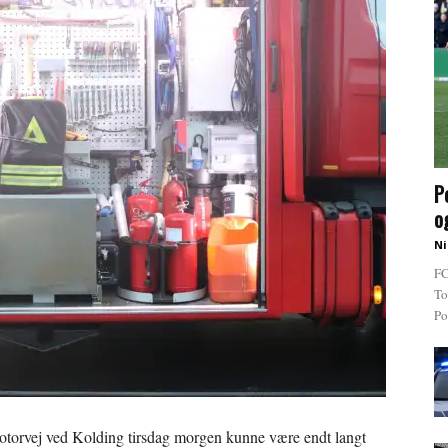
P
o
Ni
FC
To
Po
otorvej ved Kolding tirsdag morgen kunne være endt langt