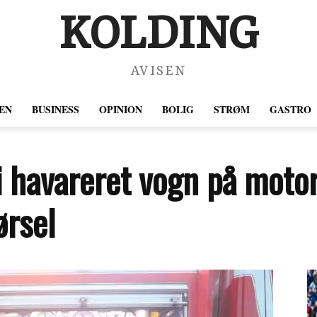
KOLDING
AVISEN
EN
BUSINESS
OPINION
BOLIG
STRØM
GASTRO
 i havareret vogn på moto
ørsel