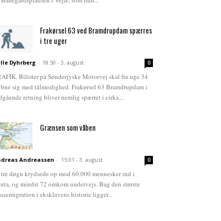
 Banegårdspladsen i Vejle, som hun...
Frakørsel 63 ved Bramdrupdam spærres
i tre uger
lle Dyhrberg
-
18:50 - 3. august
0
AFIK. Bilister på Sønderjyske Motorvej skal fra uge 34
bne sig med tålmodighed. Frakørsel 63 Bramdrupdam i
dgående retning bliver nemlig spærret i cirka...
Grænsen som våben
dreas Andreassen
-
15:01 - 3. august
0
 tre døgn krydsede op mod 60.000 mennesker ind i
uta, og mindst 72 omkom undervejs. Bag den største
ssemigration i eksklavens historie ligger...