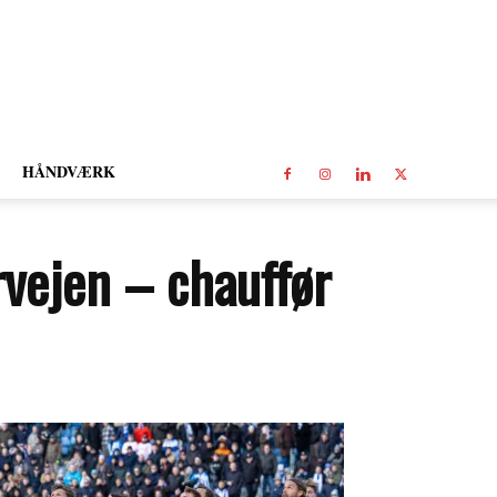
HÅNDVÆRK
rvejen – chauffør