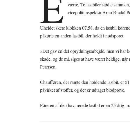
E
værre. To lastbiler stødte sammen
vicepolitiinspektør Arno Rindal Pe
Uheldet skete klokken 07.58, da en lastbil køren
påkørte en anden lastbil, der holdt i nødsporet.
»Det gav en del oprydningsarbejde, men vi har kon
skade, og de må siges at have været heldige, når m
Petersen.
Chaufføren, der ramte den holdende lastbil, er 51 
påvirket af stoffer, og der er udtaget blodprøve.
Føreren af den havarerede lastbil er en 25-årig m