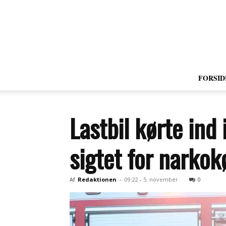
FORSID
Lastbil kørte ind
sigtet for narkok
Af
Redaktionen
-
09:22 - 5. november
0