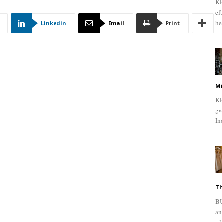
KR
ef
he
Linkedin
Email
Print
Mi
KR
gæ
In
Th
BU
an