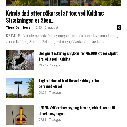
Kvinde død efter påkørsel af tog ved Kolding:
Strækningen er åben...
Thea Dyhrberg
-
12:33 - 7. august
0
KRIMI. En kvinde mistede fredag morgen livet, da hun blev ramt af et tog
øst for Kolding Station. Politi og redning rykkede ud til stedet,...
Designertasker og smykker for 45.000 kroner stjålet
fra lejlighed i Kolding
09:20 - 7. august
Togtrafikken står stille ved Kolding efter
personpåkørsel
08:39 - 7. august
LEDER: Velfærdens regning bliver sjældent sendt til
direktionsgangen
07:35 - 7. august