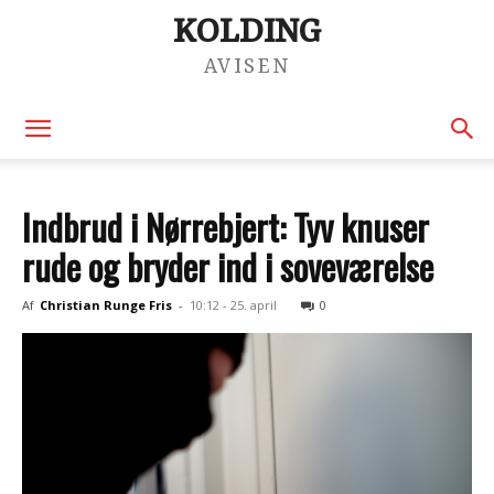
KOLDING
AVISEN
Indbrud i Nørrebjert: Tyv knuser
rude og bryder ind i soveværelse
Af
Christian Runge Fris
-
10:12 - 25. april
0