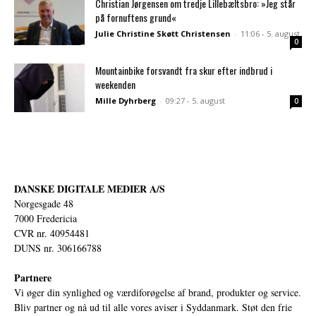
Christian Jørgensen om tredje Lillebæltsbro: »Jeg står
på fornuftens grund«
Julie Christine Skøtt Christensen
-
11:06 - 5. august
0
Mountainbike forsvandt fra skur efter indbrud i
weekenden
Mille Dyhrberg
-
09:27 - 5. august
0
DANSKE DIGITALE MEDIER A/S
Norgesgade 48
7000 Fredericia
CVR nr. 40954481
DUNS nr. 306166788
Partnere
Vi øger din synlighed og værdiforøgelse af brand, produkter og service.
Bliv partner og nå ud til alle vores aviser i Syddanmark. Støt den frie