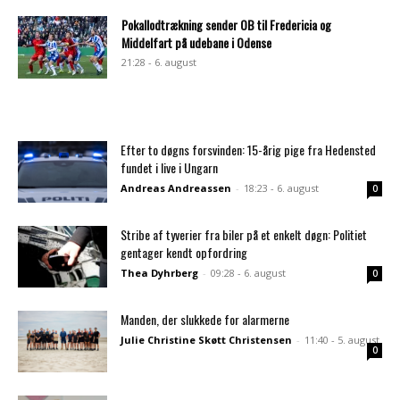
Pokallodtrækning sender OB til Fredericia og
Middelfart på udebane i Odense
21:28 - 6. august
Efter to døgns forsvinden: 15-årig pige fra Hedensted
fundet i live i Ungarn
Andreas Andreassen
-
18:23 - 6. august
0
Stribe af tyverier fra biler på et enkelt døgn: Politiet
gentager kendt opfordring
Thea Dyhrberg
-
09:28 - 6. august
0
Manden, der slukkede for alarmerne
Julie Christine Skøtt Christensen
-
11:40 - 5. august
0