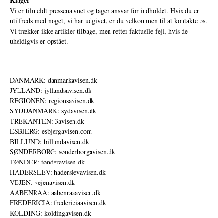
Klager
Vi er tilmeldt pressenævnet og tager ansvar for indholdet. Hvis du er
utilfreds med noget, vi har udgivet, er du velkommen til at kontakte os.
Vi trækker ikke artikler tilbage, men retter faktuelle fejl, hvis de
uheldigvis er opstået.
DANMARK: danmarkavisen.dk
JYLLAND: jyllandsavisen.dk
REGIONEN: regionsavisen.dk
SYDDANMARK: sydavisen.dk
TREKANTEN: 3avisen.dk
ESBJERG: esbjergavisen.com
BILLUND: billundavisen.dk
SØNDERBORG: sønderborgavisen.dk
TØNDER: tønderavisen.dk
HADERSLEV: haderslevavisen.dk
VEJEN: vejenavisen.dk
AABENRAA: aabenraaavisen.dk
FREDERICIA: fredericiaavisen.dk
KOLDING: koldingavisen.dk