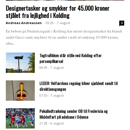
Designertasker og smykker for 45.000 kroner
stjålet fra lejlighed i Kolding
Andreas Andreassen
-
09:20 - 7. august
0
En beboer på Fredericiagade i Kolding har mistet designertasker fra blandt
andet Gucci samt smykker til en samlet værdi af omkring 45.000 kroner,
efter...
Togtrafikken står stille ved Kolding efter
personpåkørsel
08:39 - 7. august
LEDER: Velfærdens regning bliver sjældent sendt til
direktionsgangen
07:35 - 7. august
Pokallodtrækning sender OB til Fredericia og
Middelfart på udebane i Odense
21:28 - 6. august