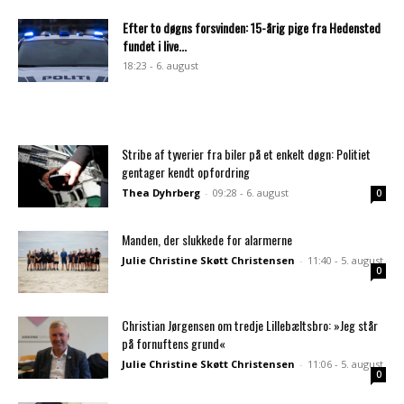
Efter to døgns forsvinden: 15-årig pige fra Hedensted
fundet i live...
18:23 - 6. august
Stribe af tyverier fra biler på et enkelt døgn: Politiet
gentager kendt opfordring
Thea Dyhrberg
-
09:28 - 6. august
0
Manden, der slukkede for alarmerne
Julie Christine Skøtt Christensen
-
11:40 - 5. august
0
Christian Jørgensen om tredje Lillebæltsbro: »Jeg står
på fornuftens grund«
Julie Christine Skøtt Christensen
-
11:06 - 5. august
0