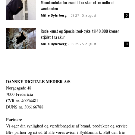
Mountainbike forsvandt fra skur efter indbrud i
weekenden
Mille Dyhrberg
-
09:27 - 5. august
0
Rude knust og Specialized-cykel til 40.000 kroner
stjålet fra skur
Mille Dyhrberg
-
09:25 - 5. august
0
DANSKE DIGITALE MEDIER A/S
Norgesgade 48
7000 Fredericia
CVR nr. 40954481
DUNS nr. 306166788
Partnere
Vi øger din synlighed og værdiforøgelse af brand, produkter og service.
Bliv partner og nå ud til alle vores aviser i Syddanmark. Støt den frie