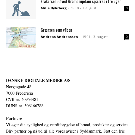
Frakørsel 63 ved Bramdrupdam spærres i tre uger
Mille Dyhrberg
-
18:50 - 3. august
0
Grænsen som våben
Andreas Andreassen
-
15:01 - 3. august
0
DANSKE DIGITALE MEDIER A/S
Norgesgade 48
7000 Fredericia
CVR nr. 40954481
DUNS nr. 306166788
Partnere
Vi øger din synlighed og værdiforøgelse af brand, produkter og service.
Bliv partner og nå ud til alle vores aviser i Syddanmark. Støt den frie