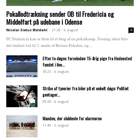
Pokallodtrækning sender OB til Fredericia og
Middelfart på udebane i Odense
Nicolai Sixtus Østdahl
-
21:28 - 6. august
0
FC Fredericia kan se frem til et brag af en pokalkamp. Torsdag aften blev
der trukket lod til 2. runde af Betano Pokalen, og...
Efter to døgns forsvinden: 15-årig pige fra Hedensted
fundet i live...
18:23 - 6. august
Stribe af tyverier fra biler på et enkelt døgn: Politiet
gentager...
09:28 - 6. august
Manden, der slukkede for alarmerne
11:40 - 5. august