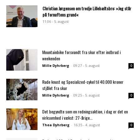
Christian Jørgensen om tredje Lillebæltsbro: »Jeg står
på fornuftens grund«
11:06 - 5. august
Mountainbike forsvandt fra skur efter indbrud i
weekenden
Mille Dyhrberg
-
09:27 - 5. august
0
Rude knust og Specialized-cykel til 40.000 kroner
stjålet fra skur
Mille Dyhrberg
-
09:25 - 5. august
0
Det begyndte som en redningsaktion, i dag er det en
virksomhed i vækst: 27-årige...
Thea Dyhrberg
-
16:35 - 4. august
0