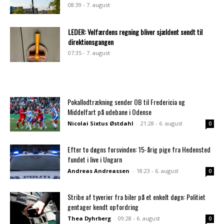
08:39 - 7. august
LEDER: Velfærdens regning bliver sjældent sendt til
direktionsgangen
07:35 - 7. august
Pokallodtrækning sender OB til Fredericia og
Middelfart på udebane i Odense
Nicolai Sixtus Østdahl
-
21:28 - 6. august
0
Efter to døgns forsvinden: 15-årig pige fra Hedensted
fundet i live i Ungarn
Andreas Andreassen
-
18:23 - 6. august
0
Stribe af tyverier fra biler på et enkelt døgn: Politiet
gentager kendt opfordring
Thea Dyhrberg
-
09:28 - 6. august
0