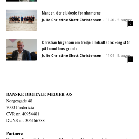
Manden, der slukkede for alarmerne
Julie Christine Skøtt Christensen
-
11:40 - 5. august
0
Christian Jørgensen om tredje Lillebæltsbro: »Jeg står
på fornuftens grund«
Julie Christine Skøtt Christensen
-
11:06 - 5. august
0
DANSKE DIGITALE MEDIER A/S
Norgesgade 48
7000 Fredericia
CVR nr. 40954481
DUNS nr. 306166788
Partnere