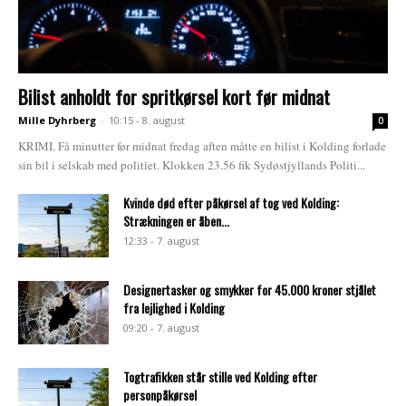
Bilist anholdt for spritkørsel kort før midnat
Mille Dyhrberg
-
10:15 - 8. august
0
KRIMI. Få minutter før midnat fredag aften måtte en bilist i Kolding forlade
sin bil i selskab med politiet. Klokken 23.56 fik Sydøstjyllands Politi...
Kvinde død efter påkørsel af tog ved Kolding:
Strækningen er åben...
12:33 - 7. august
Designertasker og smykker for 45.000 kroner stjålet
fra lejlighed i Kolding
09:20 - 7. august
Togtrafikken står stille ved Kolding efter
personpåkørsel