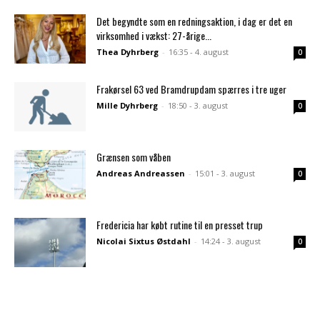
Det begyndte som en redningsaktion, i dag er det en
virksomhed i vækst: 27-årige...
Thea Dyhrberg
-
16:35 - 4. august
0
Frakørsel 63 ved Bramdrupdam spærres i tre uger
Mille Dyhrberg
-
18:50 - 3. august
0
Grænsen som våben
Andreas Andreassen
-
15:01 - 3. august
0
Fredericia har købt rutine til en presset trup
Nicolai Sixtus Østdahl
-
14:24 - 3. august
0