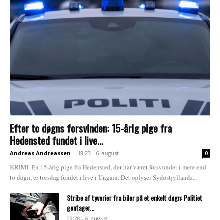
Efter to døgns forsvinden: 15-årig pige fra
Hedensted fundet i live...
Andreas Andreassen
-
18:23 - 6. august
0
KRIMI. En 15-årig pige fra Hedensted, der har været forsvundet i mere end
to døgn, er torsdag fundet i live i Ungarn. Det oplyser Sydøstjyllands...
Stribe af tyverier fra biler på et enkelt døgn: Politiet
gentager...
09:28 - 6. august