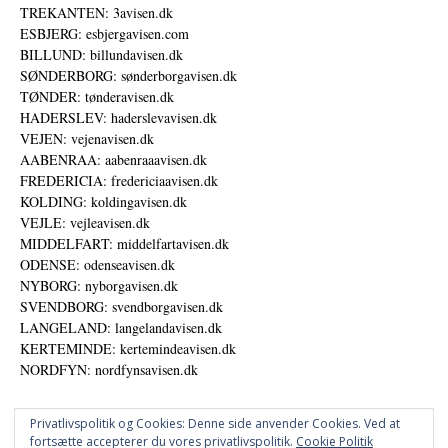
TREKANTEN: 3avisen.dk
ESBJERG: esbjergavisen.com
BILLUND: billundavisen.dk
SØNDERBORG: sønderborgavisen.dk
TØNDER: tønderavisen.dk
HADERSLEV: haderslevavisen.dk
VEJEN: vejenavisen.dk
AABENRAA: aabenraaavisen.dk
FREDERICIA: fredericiaavisen.dk
KOLDING: koldingavisen.dk
VEJLE: vejleavisen.dk
MIDDELFART: middelfartavisen.dk
ODENSE: odenseavisen.dk
NYBORG: nyborgavisen.dk
SVENDBORG: svendborgavisen.dk
LANGELAND: langelandavisen.dk
KERTEMINDE: kertemindeavisen.dk
NORDFYN: nordfynsavisen.dk
Privatlivspolitik og Cookies: Denne side anvender Cookies. Ved at
fortsætte accepterer du vores privatlivspolitik.
Cookie Politik