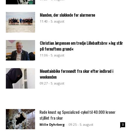
Manden, der slukkede for alarmerne
11:40 - 5. august
Christian Jørgensen om tredje Lillebæltsbro: »Jeg står
på fornuftens grund«
11:06 - 5. august
Mountainbike forsvandt fra skur efter indbrud i
weekenden
09:27 - 5. august
Rude knust og Specialized-cykel til 40.000 kroner
stjålet fra skur
Mille Dyhrberg
-
09:25 - 5. august
0