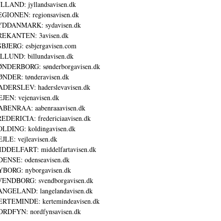
LLAND: jyllandsavisen.dk
GIONEN: regionsavisen.dk
YDDANMARK: sydavisen.dk
REKANTEN: 3avisen.dk
BJERG: esbjergavisen.com
LLUND: billundavisen.dk
NDERBORG: sønderborgavisen.dk
NDER: tønderavisen.dk
DERSLEV: haderslevavisen.dk
JEN: vejenavisen.dk
BENRAA: aabenraaavisen.dk
EDERICIA: fredericiaavisen.dk
LDING: koldingavisen.dk
JLE: vejleavisen.dk
DDELFART: middelfartavisen.dk
ENSE: odenseavisen.dk
BORG: nyborgavisen.dk
ENDBORG: svendborgavisen.dk
NGELAND: langelandavisen.dk
RTEMINDE: kertemindeavisen.dk
RDFYN: nordfynsavisen.dk