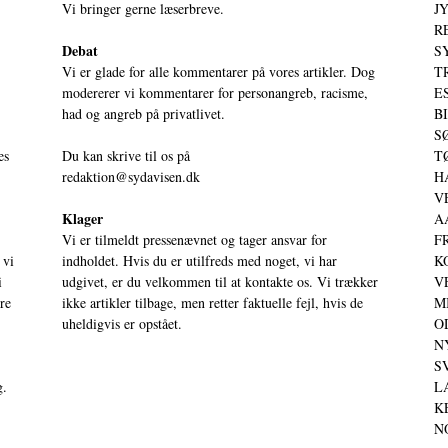
Vi bringer gerne læserbreve.
JY
RE
Debat
S
Vi er glade for alle kommentarer på vores artikler. Dog
T
modererer vi kommentarer for personangreb, racisme,
ES
had og angreb på privatlivet.
BI
SØ
es
Du kan skrive til os på
TØ
redaktion@sydavisen.dk
HA
VE
Klager
AA
Vi er tilmeldt pressenævnet og tager ansvar for
FR
 vi
indholdet. Hvis du er utilfreds med noget, vi har
KO
i
udgivet, er du velkommen til at kontakte os. Vi trækker
VE
ere
ikke artikler tilbage, men retter faktuelle fejl, hvis de
MI
uheldigvis er opstået.
OD
NY
SV
g.
LA
KE
NO