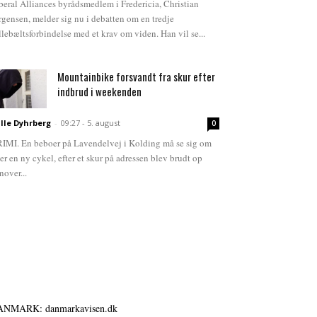
beral Alliances byrådsmedlem i Fredericia, Christian
rgensen, melder sig nu i debatten om en tredje
llebæltsforbindelse med et krav om viden. Han vil se...
Mountainbike forsvandt fra skur efter
indbrud i weekenden
lle Dyhrberg
-
09:27 - 5. august
0
IMI. En beboer på Lavendelvej i Kolding må se sig om
ter en ny cykel, efter et skur på adressen blev brudt op
nover...
ANMARK: danmarkavisen.dk