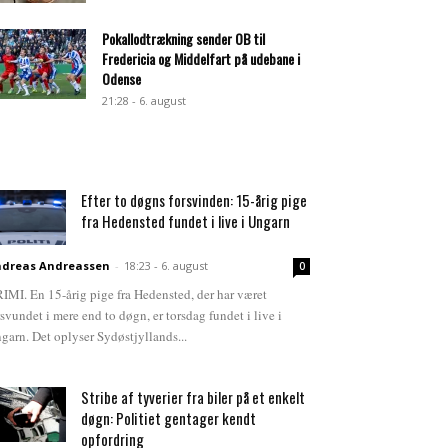
Pokallodtrækning sender OB til
Fredericia og Middelfart på udebane i
Odense
21:28 - 6. august
Efter to døgns forsvinden: 15-årig pige
fra Hedensted fundet i live i Ungarn
dreas Andreassen
-
18:23 - 6. august
0
IMI. En 15-årig pige fra Hedensted, der har været
rsvundet i mere end to døgn, er torsdag fundet i live i
garn. Det oplyser Sydøstjyllands...
Stribe af tyverier fra biler på et enkelt
døgn: Politiet gentager kendt
opfordring