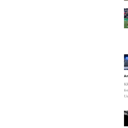
An
KR
fo
Un