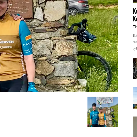
K
K
Th
KR
ra
ry