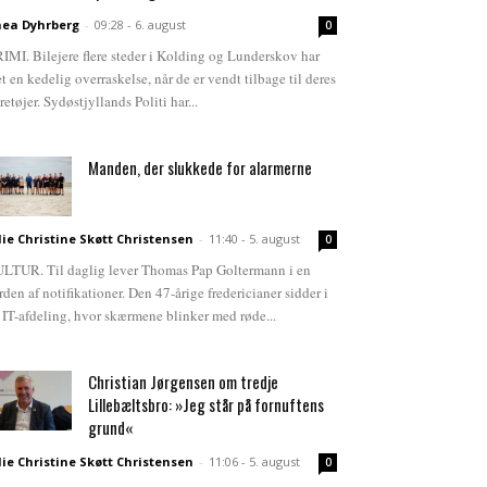
ea Dyhrberg
-
09:28 - 6. august
0
IMI. Bilejere flere steder i Kolding og Lunderskov har
et en kedelig overraskelse, når de er vendt tilbage til deres
retøjer. Sydøstjyllands Politi har...
Manden, der slukkede for alarmerne
lie Christine Skøtt Christensen
-
11:40 - 5. august
0
LTUR. Til daglig lever Thomas Pap Goltermann i en
rden af notifikationer. Den 47-årige fredericianer sidder i
 IT-afdeling, hvor skærmene blinker med røde...
Christian Jørgensen om tredje
Lillebæltsbro: »Jeg står på fornuftens
grund«
lie Christine Skøtt Christensen
-
11:06 - 5. august
0