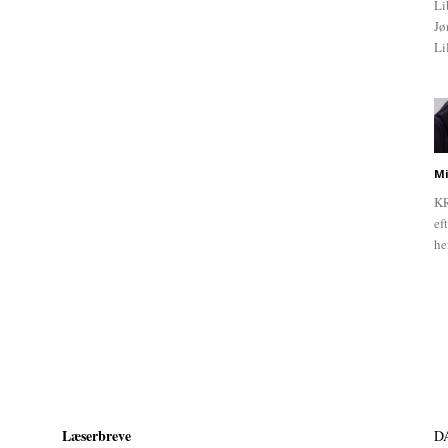
Li
Jø
Li
Mi
KR
ef
he
Læserbreve
D