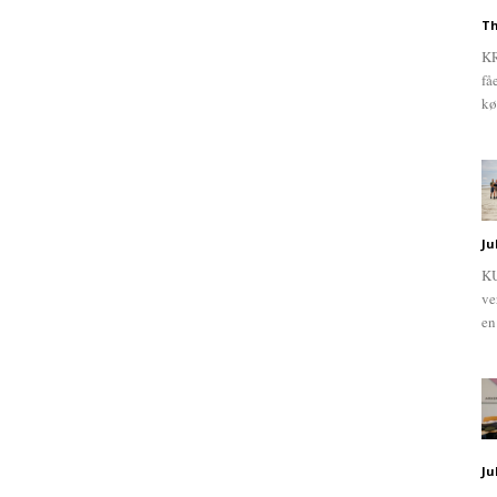
Th
KR
få
kø
Ju
KU
ve
en
Ju