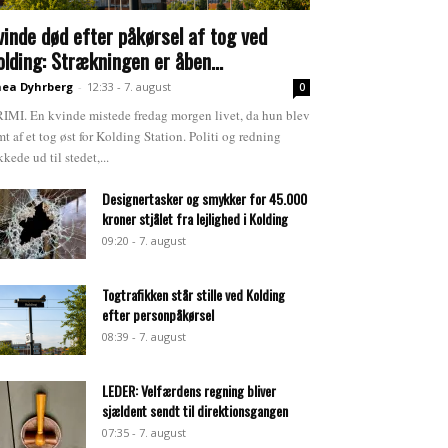
vinde død efter påkørsel af tog ved
olding: Strækningen er åben...
ea Dyhrberg
-
12:33 - 7. august
0
IMI. En kvinde mistede fredag morgen livet, da hun blev
mt af et tog øst for Kolding Station. Politi og redning
kkede ud til stedet,...
Designertasker og smykker for 45.000
kroner stjålet fra lejlighed i Kolding
09:20 - 7. august
Togtrafikken står stille ved Kolding
efter personpåkørsel
08:39 - 7. august
LEDER: Velfærdens regning bliver
sjældent sendt til direktionsgangen
07:35 - 7. august