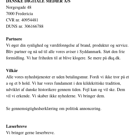
DANSKE DIGITALE MEDIER A/S
Norgesgade 48
7000 Fredericia
CVR nr. 40954481
DUNS nr. 306166788
Partnere
Vi øger din synlighed og værdiforøgelse af brand, produkter og service.
Bliv partner og nå ud til alle vores aviser i Syddanmark. Støt den frie
formidling. Vi har friheden til at blive klogere. Se mere på
dkq.dk.
Vilkår
Alle vores nyhedstjenester er uden betalingsmur. Fordi vi ikke tror på et
a og et b hold. Vi har vores fundament i den kildekritiske tradition,
udviklet af danske historikere gennem tiden. Fejl kan og vil ske. Dem
vil vi erkende. Vi skaber ikke nyhederne. Vi bringer dem.
Se gennemsigtighedserklæring om politisk annoncering.
Læserbreve
Vi bringer gerne læserbreve.