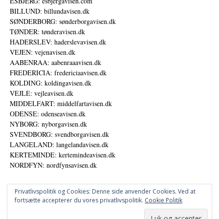
ESBJERG: esbjergavisen.com
BILLUND: billundavisen.dk
SØNDERBORG: sønderborgavisen.dk
TØNDER: tønderavisen.dk
HADERSLEV: haderslevavisen.dk
VEJEN: vejenavisen.dk
AABENRAA: aabenraaavisen.dk
FREDERICIA: fredericiaavisen.dk
KOLDING: koldingavisen.dk
VEJLE: vejleavisen.dk
MIDDELFART: middelfartavisen.dk
ODENSE: odenseavisen.dk
NYBORG: nyborgavisen.dk
SVENDBORG: svendborgavisen.dk
LANGELAND: langelandavisen.dk
KERTEMINDE: kertemindeavisen.dk
NORDFYN: nordfynsavisen.dk
Privatlivspolitik og Cookies: Denne side anvender Cookies. Ved at
fortsætte accepterer du vores privatlivspolitik.
Cookie Politik
Annoncer
Udgiver