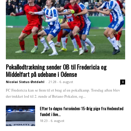
Pokallodtrækning sender OB til Fredericia og
Middelfart på udebane i Odense
Nicolai Sixtus Østdahl
-
21:28 - 6. august
0
FC Fredericia kan se frem til et brag af en pokalkamp. Torsdag aften blev
der trukket lod til 2. runde af Betano Pokalen, og...
Efter to døgns forsvinden: 15-årig pige fra Hedensted
fundet i live...
18:23 - 6. august