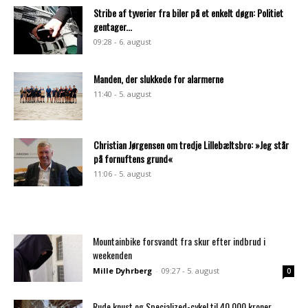
Stribe af tyverier fra biler på et enkelt døgn: Politiet
gentager...
09:28 - 6. august
Manden, der slukkede for alarmerne
11:40 - 5. august
Christian Jørgensen om tredje Lillebæltsbro: »Jeg står
på fornuftens grund«
11:06 - 5. august
Mountainbike forsvandt fra skur efter indbrud i
weekenden
Mille Dyhrberg
-
09:27 - 5. august
0
Rude knust og Specialized-cykel til 40.000 kroner