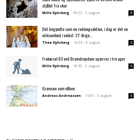
stjålet fra skur
Mille Dyhrberg
-
09:25 - 5. august
0
Det begyndte som en redningsaktion, i dag er det en
virksomhed i vækst: 27-årige...
Thea Dyhrberg
-
16:35 - 4. august
0
Frakørsel 63 ved Bramdrupdam spærres i tre uger
Mille Dyhrberg
-
18:50 - 3. august
0
Grænsen som våben
Andreas Andreassen
-
15:01 - 3. august
0