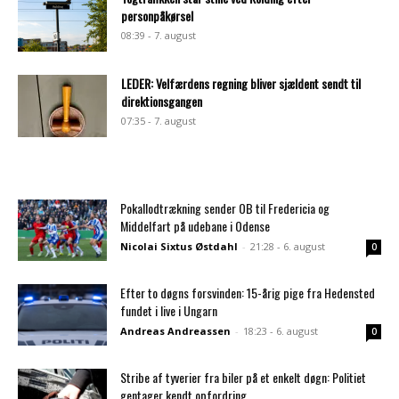
personpåkørsel
08:39 - 7. august
LEDER: Velfærdens regning bliver sjældent sendt til
direktionsgangen
07:35 - 7. august
Pokallodtrækning sender OB til Fredericia og
Middelfart på udebane i Odense
Nicolai Sixtus Østdahl
-
21:28 - 6. august
0
Efter to døgns forsvinden: 15-årig pige fra Hedensted
fundet i live i Ungarn
Andreas Andreassen
-
18:23 - 6. august
0
Stribe af tyverier fra biler på et enkelt døgn: Politiet
gentager kendt opfordring