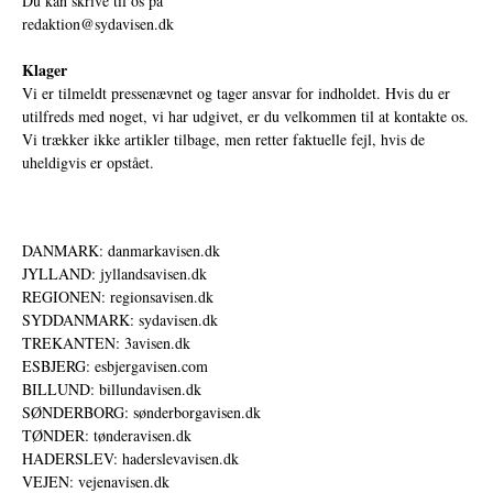
Du kan skrive til os på
redaktion@sydavisen.dk
Klager
Vi er tilmeldt pressenævnet og tager ansvar for indholdet. Hvis du er
utilfreds med noget, vi har udgivet, er du velkommen til at kontakte os.
Vi trækker ikke artikler tilbage, men retter faktuelle fejl, hvis de
uheldigvis er opstået.
DANMARK: danmarkavisen.dk
JYLLAND: jyllandsavisen.dk
REGIONEN: regionsavisen.dk
SYDDANMARK: sydavisen.dk
TREKANTEN: 3avisen.dk
ESBJERG: esbjergavisen.com
BILLUND: billundavisen.dk
SØNDERBORG: sønderborgavisen.dk
TØNDER: tønderavisen.dk
HADERSLEV: haderslevavisen.dk
VEJEN: vejenavisen.dk