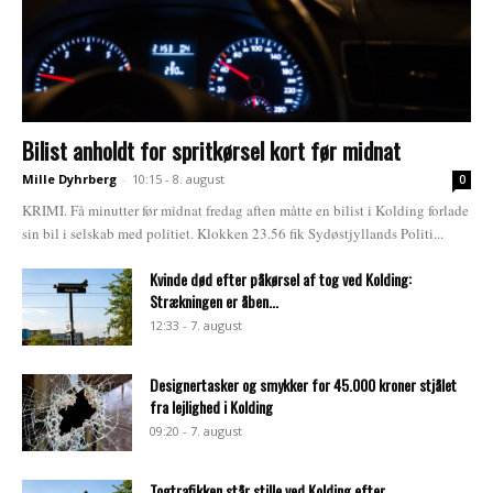
Bilist anholdt for spritkørsel kort før midnat
Mille Dyhrberg
-
10:15 - 8. august
0
KRIMI. Få minutter før midnat fredag aften måtte en bilist i Kolding forlade
sin bil i selskab med politiet. Klokken 23.56 fik Sydøstjyllands Politi...
Kvinde død efter påkørsel af tog ved Kolding:
Strækningen er åben...
12:33 - 7. august
Designertasker og smykker for 45.000 kroner stjålet
fra lejlighed i Kolding
09:20 - 7. august
Togtrafikken står stille ved Kolding efter