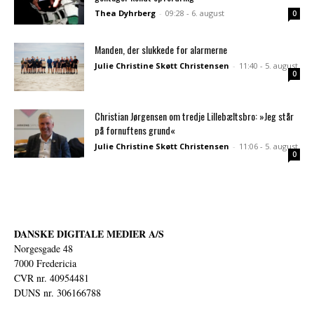
Thea Dyhrberg
-
09:28 - 6. august
0
Manden, der slukkede for alarmerne
Julie Christine Skøtt Christensen
-
11:40 - 5. august
0
Christian Jørgensen om tredje Lillebæltsbro: »Jeg står
på fornuftens grund«
Julie Christine Skøtt Christensen
-
11:06 - 5. august
0
DANSKE DIGITALE MEDIER A/S
Norgesgade 48
7000 Fredericia
CVR nr. 40954481
DUNS nr. 306166788