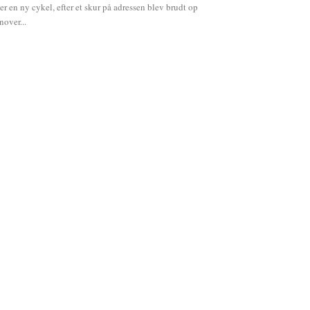
ter en ny cykel, efter et skur på adressen blev brudt op
nover...