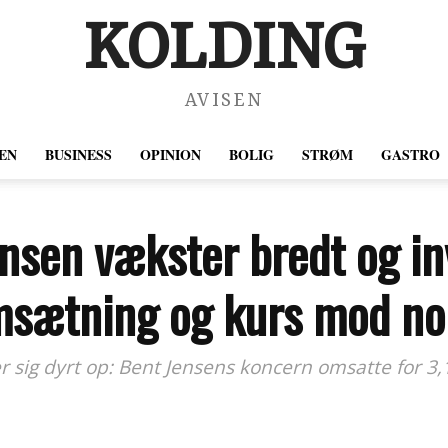
KOLDING
AVISEN
EN
BUSINESS
OPINION
BOLIG
STRØM
GASTRO
nsen vækster bredt og in
 omsætning og kurs mod n
sig dyrt op: Bent Jensens koncern omsatte for 3,1 