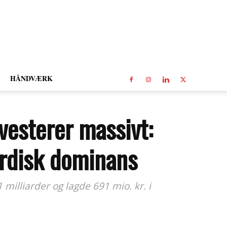
HÅNDVÆRK
vesterer massivt:
ordisk dominans
milliarder og lagde 691 mio. kr. i