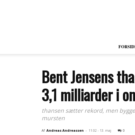
FORSID
Bent Jensens tha
3,1 milliarder i
thansen sætter rekord, men bygger 
mursten
Af
Andreas Andreassen
-
11:02 - 13. maj
0