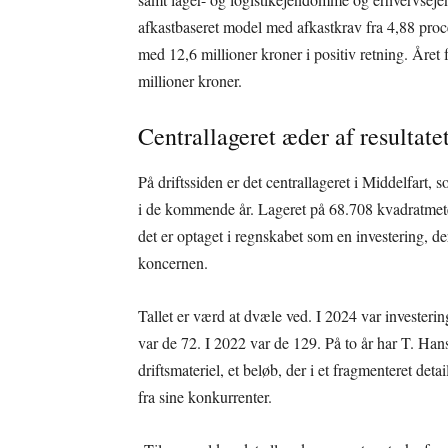
afkastbaseret model med afkastkrav fra 4,88 proce
med 12,6 millioner kroner i positiv retning. Året
millioner kroner.
Centrallageret æder af resultate
På driftssiden er det centrallageret i Middelfart, 
i de kommende år. Lageret på 68.708 kvadratmeter 
det er optaget i regnskabet som en investering, de
koncernen.
Tallet er værd at dvæle ved. I 2024 var investerin
var de 72. I 2022 var de 129. På to år har T. Han
driftsmateriel, et beløb, der i et fragmenteret de
fra sine konkurrenter.