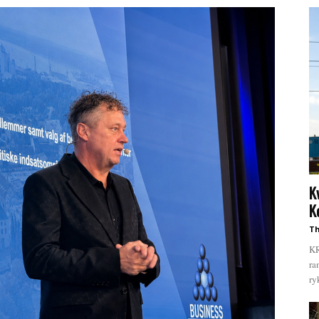
K
K
Th
KR
ra
ry