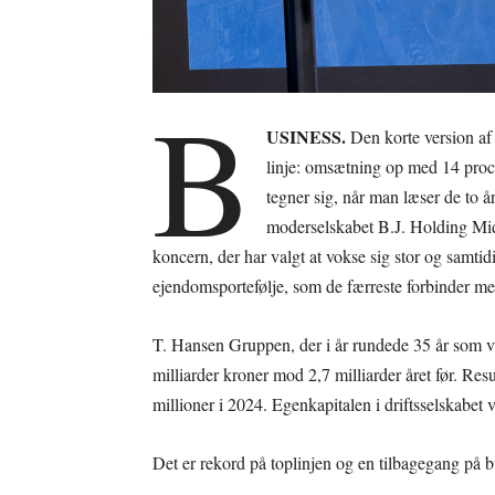
B
USINESS.
Den korte version af
linje: omsætning op med 14 proce
tegner sig, når man læser de to å
moderselskabet B.J. Holding Mid
koncern, der har valgt at vokse sig stor og samtid
ejendomsportefølje, som de færreste forbinder m
T. Hansen Gruppen, der i år rundede 35 år som v
milliarder kroner mod 2,7 milliarder året før. Resu
millioner i 2024. Egenkapitalen i driftsselskabet 
Det er rekord på toplinjen og en tilbagegang på b