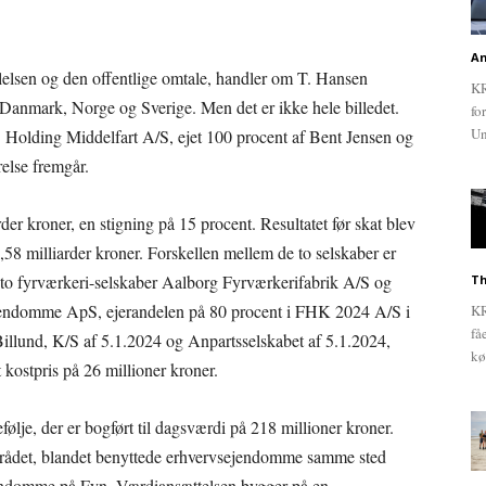
An
lelsen og den offentlige omtale, handler om T. Hansen
KR
Danmark, Norge og Sverige. Men det er ikke hele billedet.
fo
Un
Holding Middelfart A/S, ejet 100 procent af Bent Jensen og
relse fremgår.
er kroner, en stigning på 15 procent. Resultatet før skat blev
,58 milliarder kroner. Forskellen mellem de to selskaber er
 to fyrværkeri-selskaber Aalborg Fyrværkerifabrik A/S og
Th
ndomme ApS, ejerandelen på 80 procent i FHK 2024 A/S i
KR
få
i Billund, K/S af 5.1.2024 og Anpartsselskabet af 5.1.2024,
kø
kostpris på 26 millioner kroner.
je, der er bogført til dagsværdi på 218 millioner kroner.
rådet, blandet benyttede erhvervsejendomme samme sted
endomme på Fyn. Værdiansættelsen bygger på en