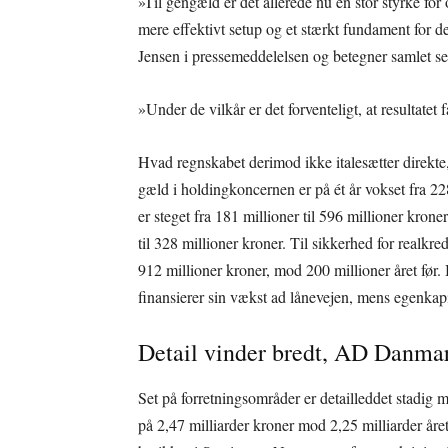
»Til gengæld er det allerede nu en stor styrke for 
mere effektivt setup og et stærkt fundament for d
Jensen i pressemeddelelsen og betegner samlet set 
»Under de vilkår er det forventeligt, at resultatet 
Hvad regnskabet derimod ikke italesætter direkte,
gæld i holdingkoncernen er på ét år vokset fra 22
er steget fra 181 millioner til 596 millioner kroner
til 328 millioner kroner. Til sikkerhed for realkr
912 millioner kroner, mod 200 millioner året før.
finansierer sin vækst ad lånevejen, mens egenkapit
Detail vinder bredt, AD Danmar
Set på forretningsområder er detailleddet stadi
på 2,47 milliarder kroner mod 2,25 milliarder året 