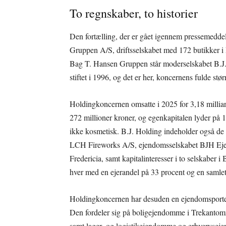
To regnskaber, to historier
Den fortælling, der er gået igennem pressemedde
Gruppen A/S, driftsselskabet med 172 butikker i 
Bag T. Hansen Gruppen står moderselskabet B.J. 
stiftet i 1996, og det er her, koncernens fulde stør
Holdingkoncernen omsatte i 2025 for 3,18 milliard
272 millioner kroner, og egenkapitalen lyder på 1
ikke kosmetisk. B.J. Holding indeholder også de
LCH Fireworks A/S, ejendomsselskabet BJH Eje
Fredericia, samt kapitalinteresser i to selskaber 
hver med en ejerandel på 33 procent og en samlet 
Holdingkoncernen har desuden en ejendomsporteføl
Den fordeler sig på boligejendomme i Trekantom
samt lager- og logistikejendomme og erhvervsej