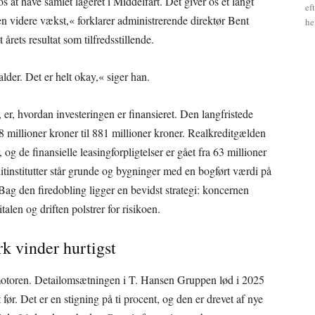
os at have samlet lageret i Middelfart. Det giver os et langt
ef
en videre vækst,« forklarer administrerende direktør Bent
he
årets resultat som tilfredsstillende.
falder. Det er helt okay,« siger han.
 er, hvordan investeringen er finansieret. Den langfristede
8 millioner kroner til 881 millioner kroner. Realkreditgælden
, og de finansielle leasingforpligtelser er gået fra 63 millioner
editinstitutter står grunde og bygninger med en bogført værdi på
 Bag den firedobling ligger en bevidst strategi: koncernen
alen og driften polstrer for risikoen.
k vinder hurtigst
g motoren. Detailomsætningen i T. Hansen Gruppen lød i 2025
før. Det er en stigning på ti procent, og den er drevet af nye