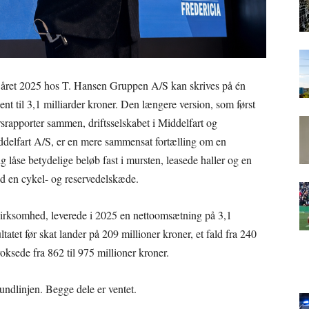
 året 2025 hos T. Hansen Gruppen A/S kan skrives på én
nt til 3,1 milliarder kroner. Den længere version, som først
rsrapporter sammen, driftsselskabet i Middelfart og
delfart A/S, er en mere sammensat fortælling om en
ig låse betydelige beløb fast i mursten, leasede haller og en
ed en cykel- og reservedelskæde.
irksomhed, leverede i 2025 en nettoomsætning på 3,1
ltatet før skat lander på 209 millioner kroner, et fald fra 240
voksede fra 862 til 975 millioner kroner.
undlinjen. Begge dele er ventet.