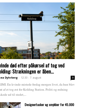
vinde død efter påkørsel af tog ved
olding: Strækningen er åben...
ea Dyhrberg
-
12:33 - 7. august
0
IMI. En kvinde mistede fredag morgen livet, da hun blev
mt af et tog øst for Kolding Station. Politi og redning
kkede ud til stedet,...
Designertasker og smykker for 45.000