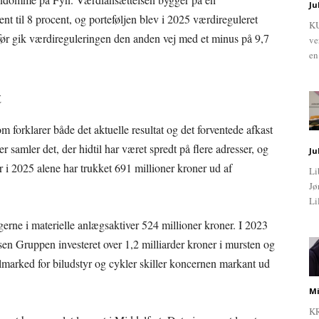
Ju
nt til 8 procent, og porteføljen blev i 2025 værdireguleret
KU
 før gik værdireguleringen den anden vej med et minus på 9,7
ve
en
t
som forklarer både det aktuelle resultat og det forventede afkast
samler det, der hidtil har været spredt på flere adresser, og
Ju
r i 2025 alene har trukket 691 millioner kroner ud af
Li
Jø
Li
gerne i materielle anlægsaktiver 524 millioner kroner. I 2023
sen Gruppen investeret over 1,2 milliarder kroner i mursten og
tailmarked for biludstyr og cykler skiller koncernen markant ud
Mi
KR