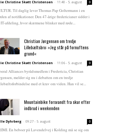
lie Christine Skøtt Christensen
-
11:40 - 5. august
0
LTUR. Til daglig lever Thomas Pap Goltermann i en
rden af notifikationer. Den 47-årige fredericianer sidder i
 IT-afdeling, hvor skærmene blinker med røde...
Christian Jørgensen om tredje
Lillebæltsbro: »Jeg står på fornuftens
grund«
lie Christine Skøtt Christensen
-
11:06 - 5. august
0
beral Alliances byrådsmedlem i Fredericia, Christian
rgensen, melder sig nu i debatten om en tredje
llebæltsforbindelse med et krav om viden. Han vil se...
Mountainbike forsvandt fra skur efter
indbrud i weekenden
lle Dyhrberg
-
09:27 - 5. august
0
IMI. En beboer på Lavendelvej i Kolding må se sig om