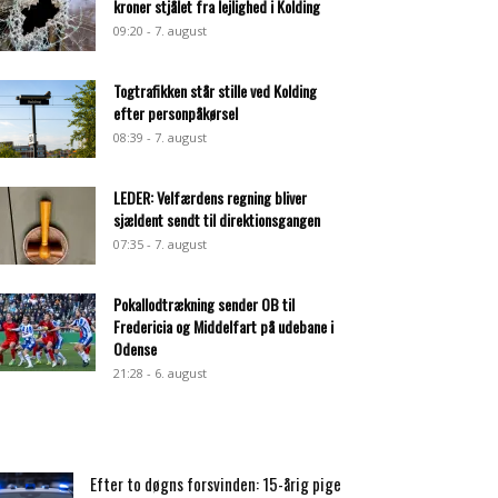
kroner stjålet fra lejlighed i Kolding
09:20 - 7. august
Togtrafikken står stille ved Kolding
efter personpåkørsel
08:39 - 7. august
LEDER: Velfærdens regning bliver
sjældent sendt til direktionsgangen
07:35 - 7. august
Pokallodtrækning sender OB til
Fredericia og Middelfart på udebane i
Odense
21:28 - 6. august
Efter to døgns forsvinden: 15-årig pige