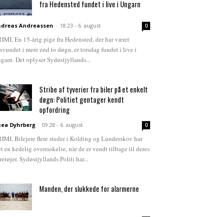
fra Hedensted fundet i live i Ungarn
dreas Andreassen
-
18:23 - 6. august
0
IMI. En 15-årig pige fra Hedensted, der har været
rsvundet i mere end to døgn, er torsdag fundet i live i
garn. Det oplyser Sydøstjyllands...
Stribe af tyverier fra biler på et enkelt
døgn: Politiet gentager kendt
opfordring
ea Dyhrberg
-
09:28 - 6. august
0
IMI. Bilejere flere steder i Kolding og Lunderskov har
et en kedelig overraskelse, når de er vendt tilbage til deres
retøjer. Sydøstjyllands Politi har...
Manden, der slukkede for alarmerne