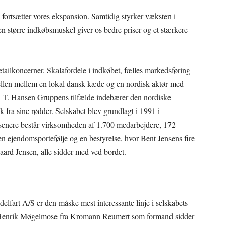
g fortsætter vores ekspansion. Samtidig styrker væksten i
n større indkøbsmuskel giver os bedre priser og et stærkere
etailkoncerner. Skalafordele i indkøbet, fælles markedsføring
rskellen mellem en lokal dansk kæde og en nordisk aktør med
 I T. Hansen Gruppens tilfælde indebærer den nordiske
fra sine rødder. Selskabet blev grundlagt i 1991 i
r senere består virksomheden af 1.700 medarbejdere, 172
 en ejendomsportefølje og en bestyrelse, hvor Bent Jensens fire
aard Jensen, alle sidder med ved bordet.
fart A/S er den måske mest interessante linje i selskabets
t Henrik Møgelmose fra Kromann Reumert som formand sidder