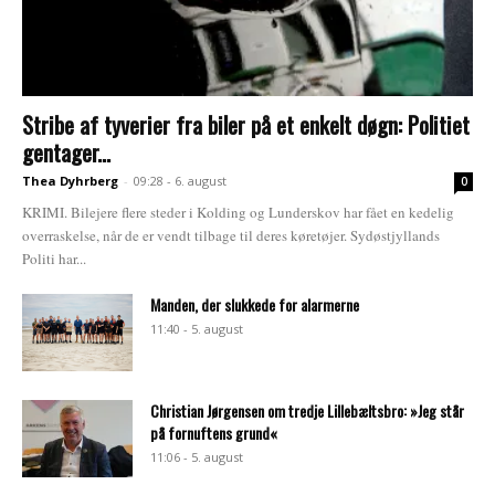
Stribe af tyverier fra biler på et enkelt døgn: Politiet
gentager...
Thea Dyhrberg
-
09:28 - 6. august
0
KRIMI. Bilejere flere steder i Kolding og Lunderskov har fået en kedelig
overraskelse, når de er vendt tilbage til deres køretøjer. Sydøstjyllands
Politi har...
Manden, der slukkede for alarmerne
11:40 - 5. august
Christian Jørgensen om tredje Lillebæltsbro: »Jeg står
på fornuftens grund«
11:06 - 5. august