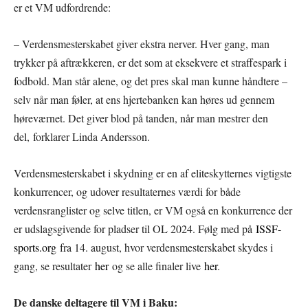
er et VM udfordrende:
– Verdensmesterskabet giver ekstra nerver. Hver gang, man
trykker på aftrækkeren, er det som at eksekvere et straffespark i
fodbold. Man står alene, og det pres skal man kunne håndtere –
selv når man føler, at ens hjertebanken kan høres ud gennem
høreværnet. Det giver blod på tanden, når man mestrer den
del, forklarer Linda Andersson.
Verdensmesterskabet i skydning er en af eliteskytternes vigtigste
konkurrencer, og udover resultaternes værdi for både
verdensranglister og selve titlen, er VM også en konkurrence der
er udslagsgivende for pladser til OL 2024. Følg med på
ISSF-
sports.org
fra 14. august, hvor verdensmesterskabet skydes i
gang, se resultater
her
og se alle finaler live
her
.
De danske deltagere til VM i Baku: