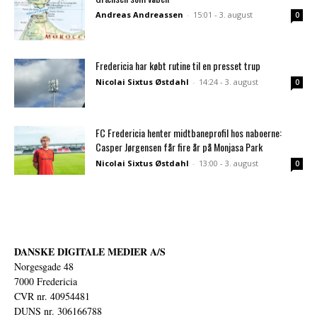
Andreas Andreassen
-
15:01 - 3. august
0
Fredericia har købt rutine til en presset trup
Nicolai Sixtus Østdahl
-
14:24 - 3. august
0
FC Fredericia henter midtbaneprofil hos naboerne:
Casper Jørgensen får fire år på Monjasa Park
Nicolai Sixtus Østdahl
-
13:00 - 3. august
0
DANSKE DIGITALE MEDIER A/S
Norgesgade 48
7000 Fredericia
CVR nr. 40954481
DUNS nr. 306166788