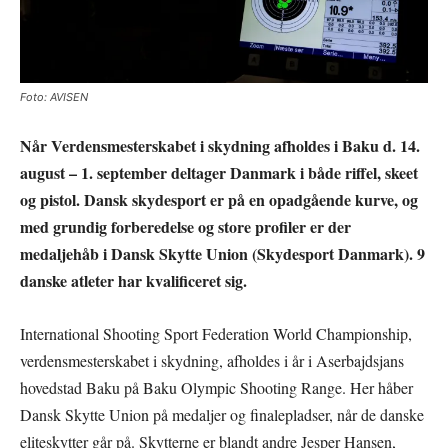
Foto: AVISEN
Når Verdensmesterskabet i skydning afholdes i Baku d. 14.
august – 1. september deltager Danmark i både riffel, skeet
og pistol. Dansk skydesport er på en opadgående kurve, og
med grundig forberedelse og store profiler er der
medaljehåb i Dansk Skytte Union (Skydesport Danmark). 9
danske atleter har kvalificeret sig.
International Shooting Sport Federation World Championship,
verdensmesterskabet i skydning, afholdes i år i Aserbajdsjans
hovedstad Baku på Baku Olympic Shooting Range. Her håber
Dansk Skytte Union på medaljer og finalepladser, når de danske
eliteskytter går på. Skytterne er blandt andre Jesper Hansen,