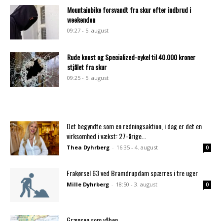
Mountainbike forsvandt fra skur efter indbrud i
weekenden
09:27 - 5. august
Rude knust og Specialized-cykel til 40.000 kroner
stjålet fra skur
09:25 - 5. august
Det begyndte som en redningsaktion, i dag er det en
virksomhed i vækst: 27-årige...
Thea Dyhrberg
-
16:35 - 4. august
0
Frakørsel 63 ved Bramdrupdam spærres i tre uger
Mille Dyhrberg
-
18:50 - 3. august
0
Grænsen som våben