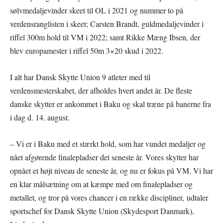
sølvmedaljevinder skeet til OL i 2021 og nummer to på
verdensranglisten i skeet; Carsten Brandt, guldmedaljevinder i
riffel 300m hold til VM i 2022; samt Rikke Mæng Ibsen, der
blev europamester i riffel 50m 3×20 skud i 2022.
I alt har Dansk Skytte Union 9 atleter med til
verdensmesterskabet, der afholdes hvert andet år. De fleste
danske skytter er ankommet i Baku og skal træne på banerne fra
i dag d. 14. august.
– Vi er i Baku med et stærkt hold, som har vundet medaljer og
nået afgørende finalepladser det seneste år. Vores skytter har
opnået et højt niveau de seneste år, og nu er fokus på VM. Vi har
en klar målsætning om at kæmpe med om finalepladser og
metallet, og tror på vores chancer i en række discipliner, udtaler
sportschef for Dansk Skytte Union (Skydesport Danmark),