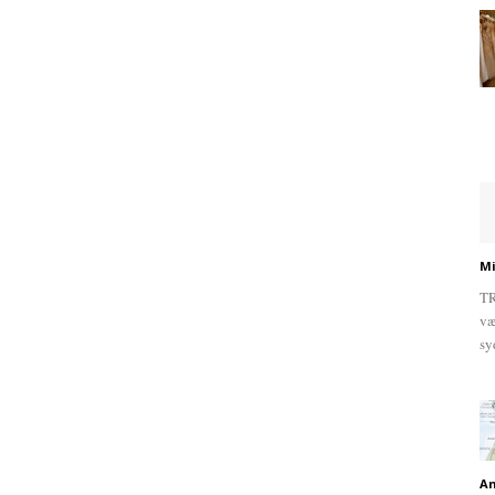
Mi
TR
væ
sy
An