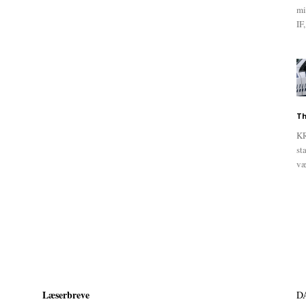
mi
IF,
Th
KR
st
væ
Læserbreve
D