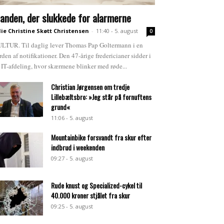
anden, der slukkede for alarmerne
lie Christine Skøtt Christensen
-
11:40 - 5. august
0
LTUR. Til daglig lever Thomas Pap Goltermann i en
rden af notifikationer. Den 47-årige fredericianer sidder i
 IT-afdeling, hvor skærmene blinker med røde...
Christian Jørgensen om tredje
Lillebæltsbro: »Jeg står på fornuftens
grund«
11:06 - 5. august
Mountainbike forsvandt fra skur efter
indbrud i weekenden
09:27 - 5. august
Rude knust og Specialized-cykel til
40.000 kroner stjålet fra skur
09:25 - 5. august