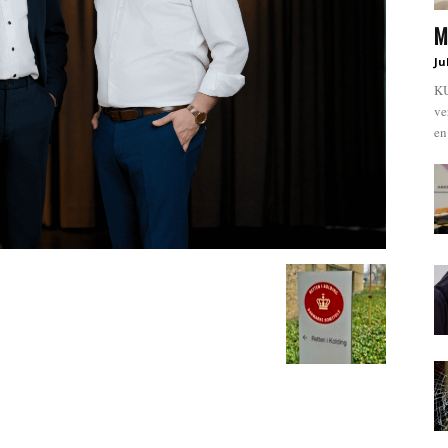
M
Ju
KU
ve
en