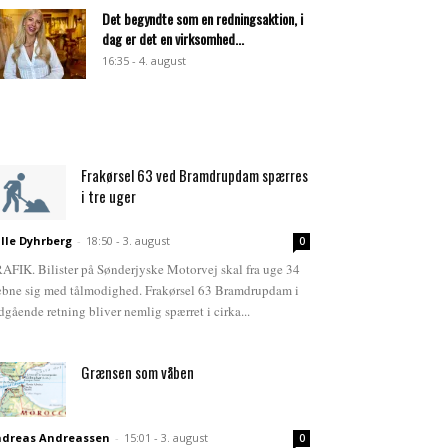
Det begyndte som en redningsaktion, i
dag er det en virksomhed...
16:35 - 4. august
Frakørsel 63 ved Bramdrupdam spærres
i tre uger
lle Dyhrberg
-
18:50 - 3. august
0
AFIK. Bilister på Sønderjyske Motorvej skal fra uge 34
bne sig med tålmodighed. Frakørsel 63 Bramdrupdam i
dgående retning bliver nemlig spærret i cirka...
Grænsen som våben
dreas Andreassen
-
15:01 - 3. august
0