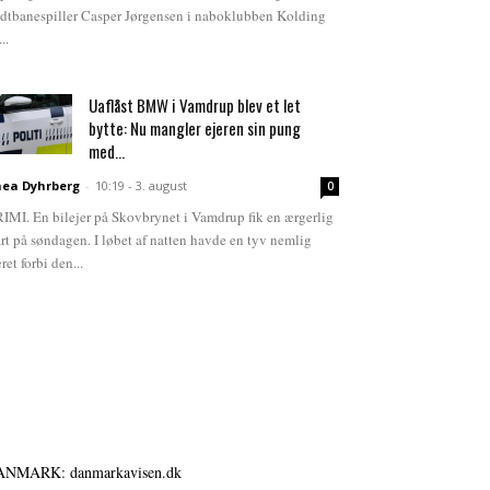
dtbanespiller Casper Jørgensen i naboklubben Kolding
...
Uaflåst BMW i Vamdrup blev et let
bytte: Nu mangler ejeren sin pung
med...
ea Dyhrberg
-
10:19 - 3. august
0
IMI. En bilejer på Skovbrynet i Vamdrup fik en ærgerlig
art på søndagen. I løbet af natten havde en tyv nemlig
ret forbi den...
ANMARK: danmarkavisen.dk