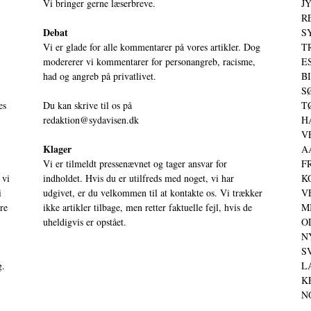
Vi bringer gerne læserbreve.
JY
RE
Debat
S
Vi er glade for alle kommentarer på vores artikler. Dog
T
modererer vi kommentarer for personangreb, racisme,
ES
had og angreb på privatlivet.
BI
SØ
es
Du kan skrive til os på
TØ
redaktion@sydavisen.dk
HA
VE
Klager
AA
Vi er tilmeldt pressenævnet og tager ansvar for
FR
 vi
indholdet. Hvis du er utilfreds med noget, vi har
KO
i
udgivet, er du velkommen til at kontakte os. Vi trækker
VE
ere
ikke artikler tilbage, men retter faktuelle fejl, hvis de
MI
uheldigvis er opstået.
OD
NY
SV
g.
LA
KE
NO