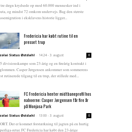
 tre døgn krydsede op mod 60.000 mennesker ind i
uta, og mindst 72 omkom undervejs. Bag den største
ssemigration i eksklavens historie ligger...
Fredericia har købt rutine til en
presset trup
colai Sixtus Østdahl
-
14:24 - 3. august
0
5 divisionskampe som 23-årig og en fireårig kontrakt i
glommen. Casper Jørgensen ankommer som sommerens
st rutinerede tilgang til en trup, der stillede med...
FC Fredericia henter midtbaneprofil hos
naboerne: Casper Jørgensen får fire år
på Monjasa Park
colai Sixtus Østdahl
-
13:00 - 3. august
0
ORT. Der er kommet forstærkning til jagten på en hurtig
perliga-retur. FC Fredericia har købt den 23-årige