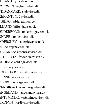
LLAND: jyllandsavisen.dk
GIONEN: regionsavisen.dk
YDDANMARK: sydavisen.dk
REKANTEN: 3avisen.dk
BJERG: esbjergavisen.com
LLUND: billundavisen.dk
NDERBORG: sønderborgavisen.dk
NDER: tønderavisen.dk
DERSLEV: haderslevavisen.dk
JEN: vejenavisen.dk
BENRAA: aabenraaavisen.dk
EDERICIA: fredericiaavisen.dk
LDING: koldingavisen.dk
JLE: vejleavisen.dk
DDELFART: middelfartavisen.dk
ENSE: odenseavisen.dk
BORG: nyborgavisen.dk
ENDBORG: svendborgavisen.dk
NGELAND: langelandavisen.dk
RTEMINDE: kertemindeavisen.dk
RDFYN: nordfynsavisen.dk