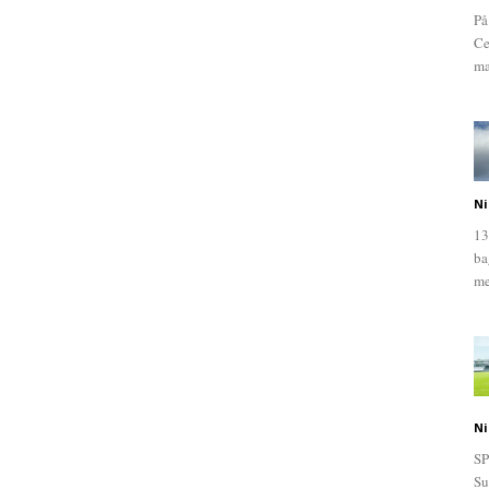
På
Ce
ma
Ni
13
ba
me
Ni
SP
Su