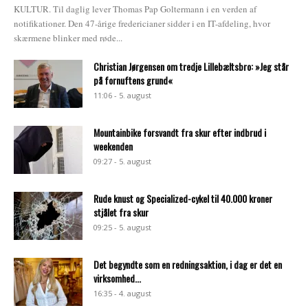
KULTUR. Til daglig lever Thomas Pap Goltermann i en verden af
notifikationer. Den 47-årige fredericianer sidder i en IT-afdeling, hvor
skærmene blinker med røde...
Christian Jørgensen om tredje Lillebæltsbro: »Jeg står
på fornuftens grund«
11:06 - 5. august
Mountainbike forsvandt fra skur efter indbrud i
weekenden
09:27 - 5. august
Rude knust og Specialized-cykel til 40.000 kroner
stjålet fra skur
09:25 - 5. august
Det begyndte som en redningsaktion, i dag er det en
virksomhed...
16:35 - 4. august