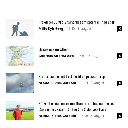
Frakørsel 63 ved Bramdrupdam spærres i tre uger
Mille Dyhrberg
-
18:50 - 3. august
0
Grænsen som våben
Andreas Andreassen
-
15:01 - 3. august
0
Fredericia har købt rutine til en presset trup
Nicolai Sixtus Østdahl
-
14:24 - 3. august
0
FC Fredericia henter midtbaneprofil hos naboerne:
Casper Jørgensen får fire år på Monjasa Park
Nicolai Sixtus Østdahl
-
13:00 - 3. august
0