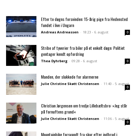
Efter to døgns forsvinden: 15-årig pige fra Hedensted
fundet i live i Ungarn
Andreas Andreassen
-
18:23 - 6. august
0
Stribe af tyverier fra biler på et enkelt døgn: Politiet
gentager kendt opfordring
Thea Dyhrberg
-
09:28 - 6. august
0
Manden, der slukkede for alarmerne
Julie Christine Skøtt Christensen
-
11:40 - 5. august
0
Christian Jørgensen om tredje Lillebæltsbro: »Jeg står
på fornuftens grund«
Julie Christine Skøtt Christensen
-
11:06 - 5. august
0
Mountainbike forsvandt fra skur efter indbrud i