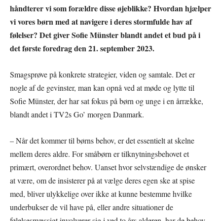
håndterer vi som forældre disse øjeblikke? Hvordan hjælper
vi vores børn med at navigere i deres stormfulde hav af
følelser? Det giver Sofie Münster blandt andet et bud på i
det første foredrag den 21. september 2023.
Smagsprøve på konkrete strategier, viden og samtale. Det er
nogle af de gevinster, man kan opnå ved at møde og lytte til
Sofie Münster, der har sat fokus på børn og unge i en årrække,
blandt andet i TV2s Go’ morgen Danmark.
– Når det kommer til børns behov, er det essentielt at skelne
mellem deres aldre. For småbørn er tilknytningsbehovet et
primært, overordnet behov. Uanset hvor selvstændige de ønsker
at være, om de insisterer på at vælge deres egen ske at spise
med, bliver ulykkelige over ikke at kunne bestemme hvilke
underbukser de vil have på, eller andre situationer de
følelsesmæssigt involverer sig i ved to års alderen, har de behov