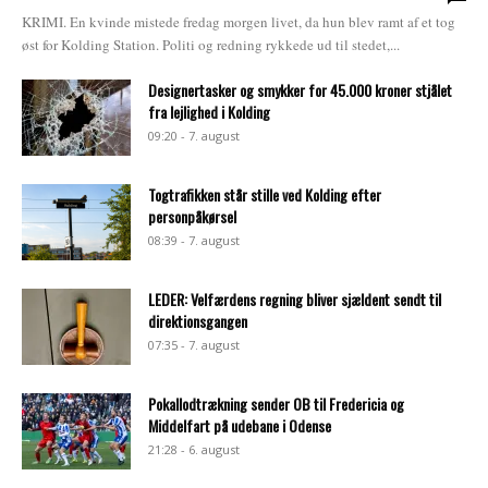
KRIMI. En kvinde mistede fredag morgen livet, da hun blev ramt af et tog
øst for Kolding Station. Politi og redning rykkede ud til stedet,...
Designertasker og smykker for 45.000 kroner stjålet
fra lejlighed i Kolding
09:20 - 7. august
Togtrafikken står stille ved Kolding efter
personpåkørsel
08:39 - 7. august
LEDER: Velfærdens regning bliver sjældent sendt til
direktionsgangen
07:35 - 7. august
Pokallodtrækning sender OB til Fredericia og
Middelfart på udebane i Odense
21:28 - 6. august